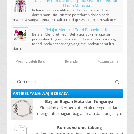
Kelainan dan Klasifikasi pada Sistem Peredaran
Darah Manusia
Kelainan dan klasifikasi pada sistem peredaran
darah manusia - sistem peredaran darah pada
manusia sangat rentan sekali terhadap serangan kerusakan y ...
Belajar Menurut Teori Behavioristik
Belajar Menurut Teori Behavioristik merupakan
perubahan tingkah laku dari adanya interaksi yang
terjadi pada seseorang yang melibatkan stimulus
dan r ...
Posting Lebih Baru
Beranda
Posting Lama
ARTIKEL YANG WAJIB DIBACA
Bagian-Bagian Mata dan Fungsinya
Simaklah atikel berikut untuk mengenal dan
mengetahui bagian-bagian mata dan fungsinya.
Mata adalah bagian yang sangat penting, karena
mer...
Rumus Volume tabung
Volume = Luas Alas x Tinggi Untuk dapat mencari