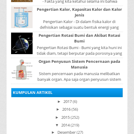
- Fakta yang kita ketahui selama ini bahwa
kerajaan Samudera Pasai merupakan kerajaan ...
Pengertian Kalor, Kapasitas Kalor dan Kalor
Jenis
Pengertian Kalor - Di dalam fisika kalor di
defnisikan sebagai suatu bentuk energi yang
dapat berpindah atau mengalir dari benda yang
Pengertian Rotasi Bumi dan Akibat Rotasi
...
Bumi
Pengertian Rotasi Bumi - Bumi yang kita huni ini
tidak diam, tetapi berputar pada porosnya yang
disebut rotasi bumi. Waktu yang diperlukan...
Organ Penyusun Sistem Pencernaan pada
Manusia
Sistem pencernaan pada manusia melibatkan
banyak organ. Apa saja organ penyusun sistem
pencernaan pada manusia ? Organ penyusun
sistem p...
KUMPULAN ARTIKEL
2017
(6)
►
2016
(56)
►
2015
(252)
►
2014
(219)
▼
Desember
(27)
►