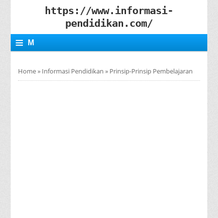
https://www.informasi-
pendidikan.com/
≡
M
E
Home
»
Informasi Pendidikan
»
Prinsip-Prinsip Pembelajaran
N
U