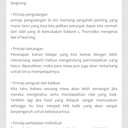
langsung.
• Prinsip pengulangan
prinsip pengulangan di sini memang sangatlah penting yang
mana teori yang bisa kita jadikan petunjuk dapat kita cermati
dari dalil yang di kemukakan Edward L Thorndike mengenai
law of learning.
• Prinsip tantangan
Penerapan bahan belajar yang kita kemas dengan lebih
menantang seperti halnya mengandung permasalahan yang
harus dipecahkan, maka para siswa pun juga akan tertantang
untuk terus mempelajarinya.
• Prinsip penguat dan balikan
Kita tahu bahwa seorang siswa akan lebih semangat jika
mereka mengetahui serta mendapatkan nilai yang baik.
Terlebih lagi jika hasil yang didapat sangat memuaskan
sehingga itu bisa menjadi titik balik yang akan sangat
berpengaruh untuk kelanjutannya.
• Prinsip perbedaan individual