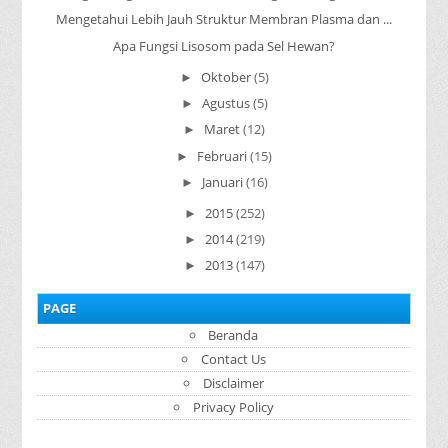
Mengetahui Lebih Jauh Struktur Membran Plasma dan ...
Apa Fungsi Lisosom pada Sel Hewan?
Oktober
(5)
►
Agustus
(5)
►
Maret
(12)
►
Februari
(15)
►
Januari
(16)
►
2015
(252)
►
2014
(219)
►
2013
(147)
►
PAGE
Beranda
Contact Us
Disclaimer
Privacy Policy