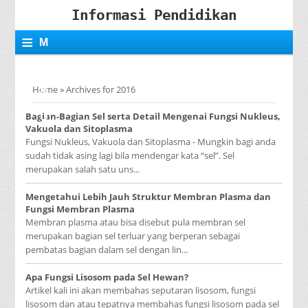
Informasi Pendidikan
≡
M
E
Home
»
Archives for 2016
N
Bagian-Bagian Sel serta Detail Mengenai Fungsi Nukleus,
U
Vakuola dan Sitoplasma
Fungsi Nukleus, Vakuola dan Sitoplasma - Mungkin bagi anda
sudah tidak asing lagi bila mendengar kata “sel”. Sel
merupakan salah satu uns...
Mengetahui Lebih Jauh Struktur Membran Plasma dan
Fungsi Membran Plasma
Membran plasma atau bisa disebut pula membran sel
merupakan bagian sel terluar yang berperan sebagai
pembatas bagian dalam sel dengan lin...
Apa Fungsi Lisosom pada Sel Hewan?
Artikel kali ini akan membahas seputaran lisosom, fungsi
lisosom dan atau tepatnya membahas fungsi lisosom pada sel