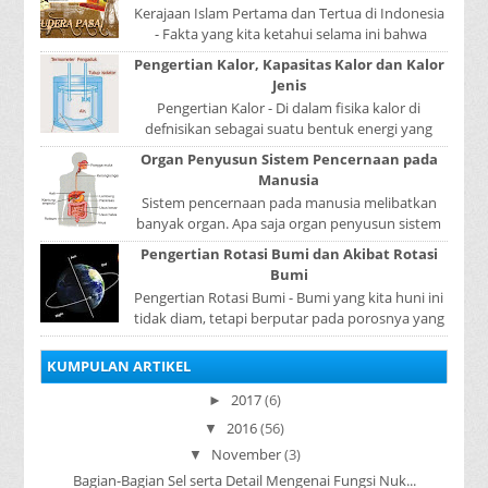
Kerajaan Islam Pertama dan Tertua di Indonesia
- Fakta yang kita ketahui selama ini bahwa
kerajaan Samudera Pasai merupakan kerajaan ...
Pengertian Kalor, Kapasitas Kalor dan Kalor
Jenis
Pengertian Kalor - Di dalam fisika kalor di
defnisikan sebagai suatu bentuk energi yang
dapat berpindah atau mengalir dari benda yang
Organ Penyusun Sistem Pencernaan pada
...
Manusia
Sistem pencernaan pada manusia melibatkan
banyak organ. Apa saja organ penyusun sistem
pencernaan pada manusia ? Organ penyusun
Pengertian Rotasi Bumi dan Akibat Rotasi
sistem p...
Bumi
Pengertian Rotasi Bumi - Bumi yang kita huni ini
tidak diam, tetapi berputar pada porosnya yang
disebut rotasi bumi. Waktu yang diperlukan...
KUMPULAN ARTIKEL
2017
(6)
►
2016
(56)
▼
November
(3)
▼
Bagian-Bagian Sel serta Detail Mengenai Fungsi Nuk...