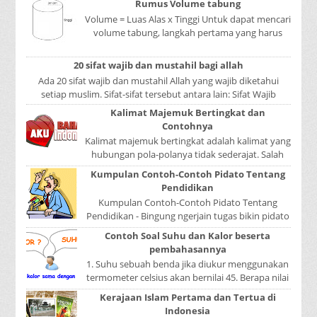
Rumus Volume tabung
Volume = Luas Alas x Tinggi Untuk dapat mencari
volume tabung, langkah pertama yang harus
kita lakukan adalah mencari luas lingkaran
tabun...
20 sifat wajib dan mustahil bagi allah
Ada 20 sifat wajib dan mustahil Allah yang wajib diketahui
setiap muslim. Sifat-sifat tersebut antara lain: Sifat Wajib
Tulisan A...
Kalimat Majemuk Bertingkat dan
Contohnya
Kalimat majemuk bertingkat adalah kalimat yang
hubungan pola-polanya tidak sederajat. Salah
satu pola menduduki sebagai induk kalimat, se...
Kumpulan Contoh-Contoh Pidato Tentang
Pendidikan
Kumpulan Contoh-Contoh Pidato Tentang
Pendidikan - Bingung ngerjain tugas bikin pidato
sekolah? Atau sedang nyari kumpulan contoh-
Contoh Soal Suhu dan Kalor beserta
contoh ...
pembahasannya
1. Suhu sebuah benda jika diukur menggunakan
termometer celsius akan bernilai 45. Berapa nilai
yang ditunjukkan oleh termometer Reamur, ...
Kerajaan Islam Pertama dan Tertua di
Indonesia