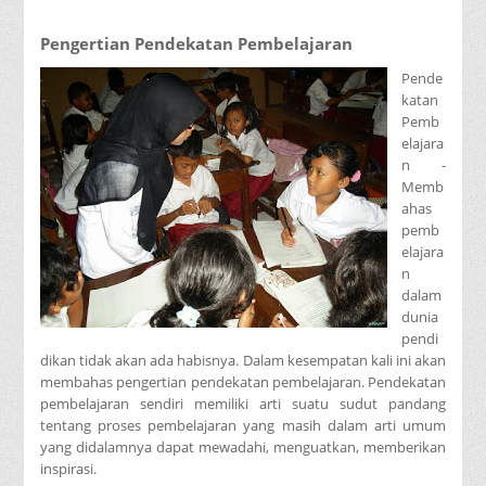
Pengertian Pendekatan Pembelajaran
Pende
katan
Pemb
elajara
n -
Memb
ahas
pemb
elajara
n
dalam
dunia
pendi
dikan tidak akan ada habisnya. Dalam kesempatan kali ini akan
membahas pengertian pendekatan pembelajaran. Pendekatan
pembelajaran sendiri memiliki arti suatu sudut pandang
tentang proses pembelajaran yang masih dalam arti umum
yang didalamnya dapat mewadahi, menguatkan, memberikan
inspirasi.