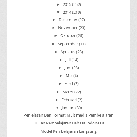
2015
(252)
►
2014
(219)
▼
Desember
(27)
►
November
(23)
►
Oktober
(26)
►
September
(11)
►
Agustus
(23)
►
Juli
(14)
►
Juni
(28)
►
Mei
(6)
►
April
(7)
►
Maret
(22)
►
Februari
(2)
►
Januari
(30)
▼
Penjelasan Dan Format Multimedia Pembelajaran
Tujuan Pembelajaran Bahasa Indonesia
Model Pembelajaran Langsung