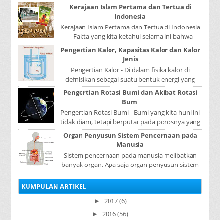
yang ditunjukkan oleh termometer Reamur, ...
Kerajaan Islam Pertama dan Tertua di
Indonesia
Kerajaan Islam Pertama dan Tertua di Indonesia
- Fakta yang kita ketahui selama ini bahwa
kerajaan Samudera Pasai merupakan kerajaan ...
Pengertian Kalor, Kapasitas Kalor dan Kalor
Jenis
Pengertian Kalor - Di dalam fisika kalor di
defnisikan sebagai suatu bentuk energi yang
dapat berpindah atau mengalir dari benda yang
Pengertian Rotasi Bumi dan Akibat Rotasi
...
Bumi
Pengertian Rotasi Bumi - Bumi yang kita huni ini
tidak diam, tetapi berputar pada porosnya yang
disebut rotasi bumi. Waktu yang diperlukan...
Organ Penyusun Sistem Pencernaan pada
Manusia
Sistem pencernaan pada manusia melibatkan
banyak organ. Apa saja organ penyusun sistem
pencernaan pada manusia ? Organ penyusun
sistem p...
KUMPULAN ARTIKEL
2017
(6)
►
2016
(56)
►