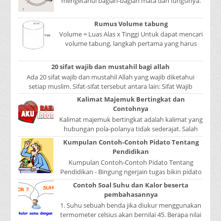
mengetahui bagian-bagian mata dan fungsinya.
Mata adalah bagian yang sangat penting, karena
mer...
Rumus Volume tabung
Volume = Luas Alas x Tinggi Untuk dapat mencari
volume tabung, langkah pertama yang harus
kita lakukan adalah mencari luas lingkaran
tabun...
20 sifat wajib dan mustahil bagi allah
Ada 20 sifat wajib dan mustahil Allah yang wajib diketahui
setiap muslim. Sifat-sifat tersebut antara lain: Sifat Wajib
Tulisan A...
Kalimat Majemuk Bertingkat dan
Contohnya
Kalimat majemuk bertingkat adalah kalimat yang
hubungan pola-polanya tidak sederajat. Salah
satu pola menduduki sebagai induk kalimat, se...
Kumpulan Contoh-Contoh Pidato Tentang
Pendidikan
Kumpulan Contoh-Contoh Pidato Tentang
Pendidikan - Bingung ngerjain tugas bikin pidato
sekolah? Atau sedang nyari kumpulan contoh-
Contoh Soal Suhu dan Kalor beserta
contoh ...
pembahasannya
1. Suhu sebuah benda jika diukur menggunakan
termometer celsius akan bernilai 45. Berapa nilai