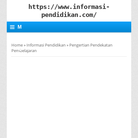
https://www.informasi-
pendidikan.com/
≡
M
E
Home
»
Informasi Pendidikan
»
Pengertian Pendekatan
N
Pembelajaran
U