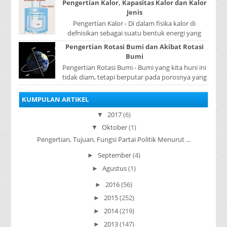
Pengertian Kalor, Kapasitas Kalor dan Kalor
sistem p...
Jenis
Pengertian Kalor - Di dalam fisika kalor di
defnisikan sebagai suatu bentuk energi yang
dapat berpindah atau mengalir dari benda yang
Pengertian Rotasi Bumi dan Akibat Rotasi
...
Bumi
Pengertian Rotasi Bumi - Bumi yang kita huni ini
tidak diam, tetapi berputar pada porosnya yang
disebut rotasi bumi. Waktu yang diperlukan...
KUMPULAN ARTIKEL
2017
(6)
▼
Oktober
(1)
▼
Pengertian, Tujuan, Fungsi Partai Politik Menurut ...
September
(4)
►
Agustus
(1)
►
2016
(56)
►
2015
(252)
►
2014
(219)
►
2013
(147)
►