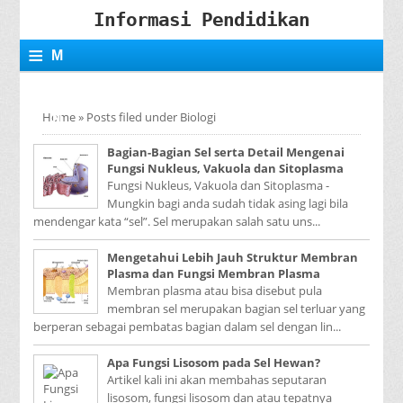
Informasi Pendidikan
≡
M
E
Home
»
Posts filed under Biologi
N
Bagian-Bagian Sel serta Detail Mengenai
U
Fungsi Nukleus, Vakuola dan Sitoplasma
Fungsi Nukleus, Vakuola dan Sitoplasma -
Mungkin bagi anda sudah tidak asing lagi bila
mendengar kata “sel”. Sel merupakan salah satu uns...
Mengetahui Lebih Jauh Struktur Membran
Plasma dan Fungsi Membran Plasma
Membran plasma atau bisa disebut pula
membran sel merupakan bagian sel terluar yang
berperan sebagai pembatas bagian dalam sel dengan lin...
Apa Fungsi Lisosom pada Sel Hewan?
Artikel kali ini akan membahas seputaran
lisosom, fungsi lisosom dan atau tepatnya