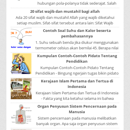
hubungan pola-polanya tidak sederajat. Salah
satu pola menduduki sebagai induk kalimat, se...
20 sifat wajib dan mustahil bagi allah
Ada 20 sifat wajib dan mustahil Allah yang wajib diketahui
setiap muslim. Sifat-sifat tersebut antara lain: Sifat Wajib
Tulisan A...
Contoh Soal Suhu dan Kalor beserta
pembahasannya
1. Suhu sebuah benda jika diukur menggunakan
termometer celsius akan bernilai 45. Berapa nilai
yang ditunjukkan oleh termometer Reamur, ...
Kumpulan Contoh-Contoh Pidato Tentang
Pendidikan
Kumpulan Contoh-Contoh Pidato Tentang
Pendidikan - Bingung ngerjain tugas bikin pidato
sekolah? Atau sedang nyari kumpulan contoh-
Kerajaan Islam Pertama dan Tertua di
contoh ...
Indonesia
Kerajaan Islam Pertama dan Tertua di Indonesia
- Fakta yang kita ketahui selama ini bahwa
kerajaan Samudera Pasai merupakan kerajaan ...
Organ Penyusun Sistem Pencernaan pada
Manusia
Sistem pencernaan pada manusia melibatkan
banyak organ. Apa saja organ penyusun sistem
pencernaan pada manusia ? Organ penyusun