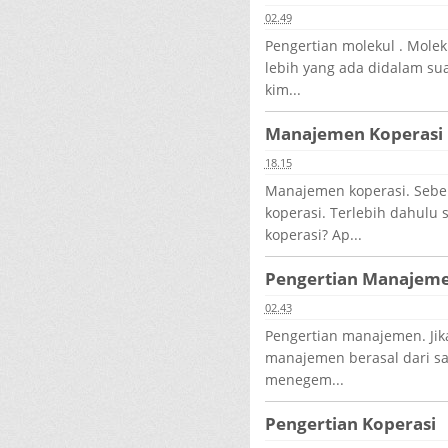
02.49
Pengertian molekul . Mole
lebih yang ada didalam sua
kim...
Manajemen Koperasi
18.15
Manajemen koperasi. Sebe
koperasi. Terlebih dahulu 
koperasi? Ap...
Pengertian Manajem
02.43
Pengertian manajemen. Jika 
manajemen berasal dari sa
menegem...
Pengertian Koperasi