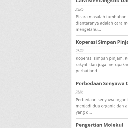
Cara Mencangkok Da
19.25
Bicara masalah tumbuhan a
diantaranya adalah cara m
mengetahu...
Koperasi Simpan Pin
07.28
Koperasi simpan pinjam. 
rakyat, dan juga merupak
perhatiand...
Perbedaan Senyawa O
07.34
Perbedaan senyawa organi
menjadi dua organic dan a
yang d...
Pengertian Molekul