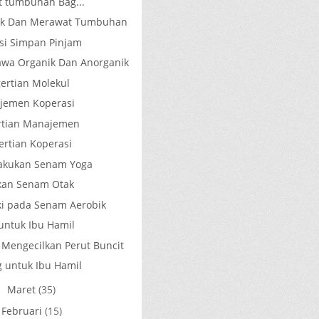
 tumbuhan Bag...
ok Dan Merawat Tumbuhan
si Simpan Pinjam
wa Organik Dan Anorganik
ertian Molekul
jemen Koperasi
rtian Manajemen
ertian Koperasi
akukan Senam Yoga
kan Senam Otak
i pada Senam Aerobik
untuk Ibu Hamil
 Mengecilkan Perut Buncit
 untuk Ibu Hamil
Maret
(35)
►
Februari
(15)
►