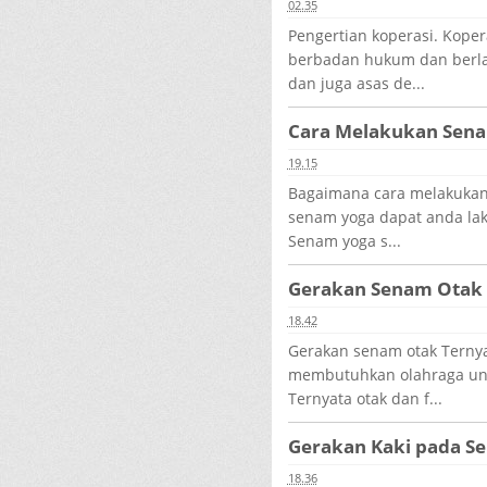
02.35
Pengertian koperasi. Kope
berbadan hukum dan berla
dan juga asas de...
Cara Melakukan Sen
19.15
Bagaimana cara melakukan
senam yoga dapat anda la
Senam yoga s...
Gerakan Senam Otak
18.42
Gerakan senam otak Ternya
membutuhkan olahraga unt
Ternyata otak dan f...
Gerakan Kaki pada S
18.36