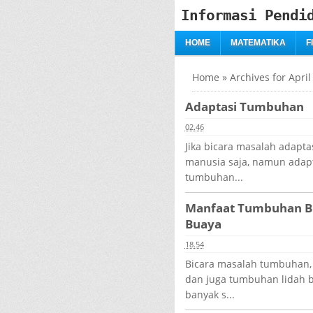
Informasi Pendi
HOME
MATEMATIKA
F
Home
»
Archives for April
Adaptasi Tumbuhan
02.46
Jika bicara masalah adaptas
manusia saja, namun adap
tumbuhan...
Manfaat Tumbuhan Bi
Buaya
18.54
Bicara masalah tumbuhan, 
dan juga tumbuhan lidah b
banyak s...