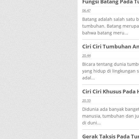
Fungsi Batang Pada 
06.47
Batang adalah salah satu 
tumbuhan. Batang merupak
bahwa batang meru...
Ciri Ciri Tumbuhan 
20.44
Bicara tentang dunia tumb
yang hidup di lingkungan 
adal...
Ciri Ciri Khusus Pa
20.33
Didunia ada banyak banget
manusia, tumbuhan dan ju
di duni...
Gerak Taksis Pada T