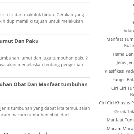
iri- ciri dari makhluk hidup. Gerakan yang
uk hidup memiliki tujuan untuk melakukan
Adap
Manfaat Tum
umut Dan Paku
Kucin
Hama Dan
tumbuhan lumut dan juga tumbuhan paku ?
Jenis J
saya akan menjelaskan tentang pengertian
Klasifikasi P
Fungsi Ba
han Obat Dan Manfaat tumbuhan
Ciri Ciri 
B
Ciri Ciri Khusu
i jenis tumbuhan yang dapat kita temui, salah
Gerak Ta
macam macam tumbuhan obat, dari
Manfaat Tum
Macam Maca