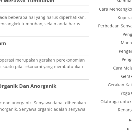
n Merawat Tumbuhan
Manfaat
Cara Mencangk
da beberapa hal yang harus diperhatikan,
Kopera
encangkok tumbuhan, selain anda harus
Perbedaan Senya
Peng
jam
Mana
Penge
Peng
Koperasi merupakan gerakan perekonomian
an suatu pilar ekonomi yang membutuhkan
Cara Mel
Gera
Gerakan Kak
rganik Dan Anorganik
Yoga 
Olahraga untuk
c dan anorganik. Senyawa dapat dibedakan
norganik. Senyawa organic adalah senyawa
Renang