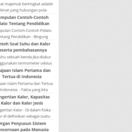
mat majemuk bertingkat adalah
alimat yang hubungan pola-
nya tidak sederajat. Salah satu
mpulan Contoh-Contoh
la menduduki sebagai induk
dato Tentang Pendidikan
kalimat, se...
pulan Contoh-Contoh Pidato
ntang Pendidikan - Bingung
ain tugas bikin pidato sekolah?
ntoh Soal Suhu dan Kalor
tau sedang nyari kumpulan
eserta pembahasannya
contoh-contoh ...
Suhu sebuah benda jika diukur
gunakan termometer celsius
 bernilai 45. Berapa nilai yang
ajaan Islam Pertama dan
tunjukkan oleh termometer
Tertua di Indonesia
Reamur, ...
jaan Islam Pertama dan Tertua
 Indonesia - Fakta yang kita
hui selama ini bahwa kerajaan
ngertian Kalor, Kapasitas
amudera Pasai merupakan
Kalor dan Kalor Jenis
kerajaan ...
ertian Kalor - Di dalam fisika
or di defnisikan sebagai suatu
k energi yang dapat berpindah
rgan Penyusun Sistem
u mengalir dari benda yang ...
ncernaan pada Manusia