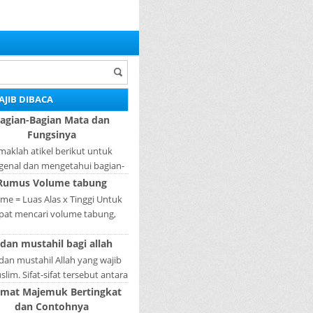
AJIB DIBACA
agian-Bagian Mata dan
Fungsinya
maklah atikel berikut untuk
enal dan mengetahui bagian-
ian mata dan fungsinya. Mata
Rumus Volume tabung
ah bagian yang sangat penting,
me = Luas Alas x Tinggi Untuk
karena mer...
pat mencari volume tabung,
gkah pertama yang harus kita
 dan mustahil bagi allah
akukan adalah mencari luas
lingkaran tabun...
 dan mustahil Allah yang wajib
lim. Sifat-sifat tersebut antara
fat Wajib Tulisan A...
imat Majemuk Bertingkat
dan Contohnya