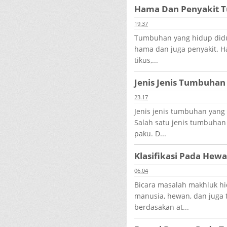
Hama Dan Penyakit 
19.37
Tumbuhan yang hidup didu
hama dan juga penyakit. H
tikus,...
Jenis Jenis Tumbuhan
23.17
Jenis jenis tumbuhan yang
Salah satu jenis tumbuhan
paku. D...
Klasifikasi Pada He
06.04
Bicara masalah makhluk h
manusia, hewan, dan juga 
berdasakan at...