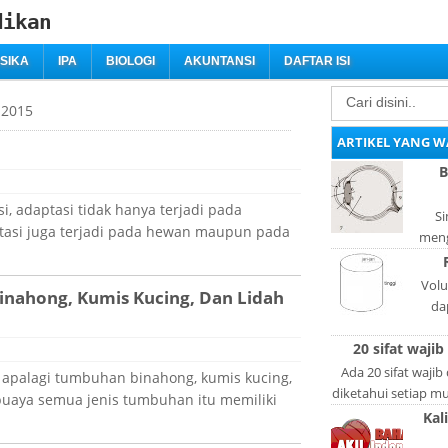
dikan
ISIKA
IPA
BIOLOGI
AKUNTANSI
DAFTAR ISI
 2015
ARTIKEL YANG W
B
i, adaptasi tidak hanya terjadi pada
Si
tasi juga terjadi pada hewan maupun pada
meng
bag
adal
Volu
nahong, Kumis Kucing, Dan Lidah
da
lan
20 sifat wajib
l
Ada 20 sifat wajib
apalagi tumbuhan binahong, kumis kucing,
diketahui setiap mus
uaya semua jenis tumbuhan itu memiliki
lain: Si
Kal