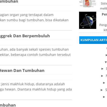
Tumbuhan
Sis
meli
orga
Pe
bagian organ yang terdapat dalam
pad
an sumbu bagi tumbuhan, bisa dikatakan
Penge
ki
Anggrek Dan Berpembuluh
be
KUMPULAN ARTI
dis
uhan, ada banyak sekali spesies tumbuhan
sekitar, beberapa contoh tumbuhan tersebut
►
da Hewan Dan Tumbuhan
►
 jenis makhluk hidup, diataranya adalah
ga hewan. Diantara makhluk hidup yang ada
►
umbuhan