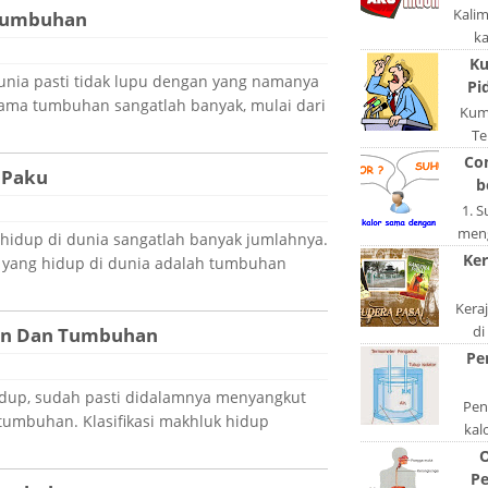
Kali
Tumbuhan
k
pola
Ku
nia pasti tidak lupu dengan yang namanya
po
Pi
ama tumbuhan sangatlah banyak, mulai dari
Kum
Te
ngerj
Co
 Paku
A
b
1. 
meng
 hidup di dunia sangatlah banyak jumlahnya.
akan
Ker
 yang hidup di dunia adalah tumbuhan
di
Kera
di
wan Dan Tumbuhan
keta
Pe
S
idup, sudah pasti didalamnya menyangkut
Peng
tumbuhan. Klasifikasi makhluk hidup
kal
bentu
O
ata
Pe