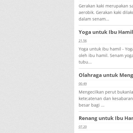
Gerakan kaki merupakan s
aerobik. Gerakan kaki dila
dalam senam...
Yoga untuk Ibu Hamil
21.56
Yoga untuk ibu hamil - Yog
oleh ibu hamil. Senam yo
tubu...
Olahraga untuk Menge
00.49
Mengecilkan perut bukan
kete;atenan dan kesabaran
besar bagi ...
Renang untuk Ibu Ha
07.20