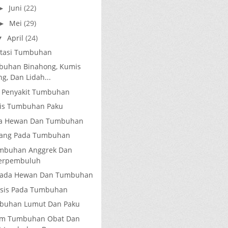
Juni
(22)
►
Mei
(29)
►
April
(24)
▼
tasi Tumbuhan
buhan Binahong, Kumis
g, Dan Lidah...
 Penyakit Tumbuhan
enis Tumbuhan Paku
ada Hewan Dan Tumbuhan
tang Pada Tumbuhan
Tumbuhan Anggrek Dan
erpembuluh
s Pada Hewan Dan Tumbuhan
ksis Pada Tumbuhan
buhan Lumut Dan Paku
m Tumbuhan Obat Dan