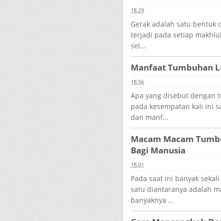
18.29
Gerak adalah satu bentuk c
terjadi pada setiap makhl
sel...
Manfaat Tumbuhan L
18.56
Apa yang disebut dengan 
pada kesempatan kali ini 
dan manf...
Macam Macam Tumbu
Bagi Manusia
18.01
Pada saat ini banyak sekal
satu diantaranya adalah 
banyaknya ...