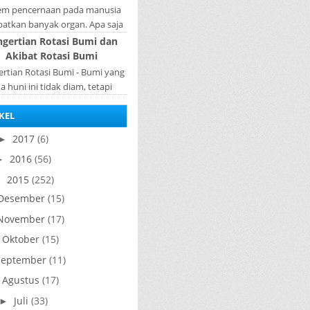
tem pencernaan pada manusia
batkan banyak organ. Apa saja
n penyusun sistem pencernaan
ngertian Rotasi Bumi dan
a manusia ? Organ penyusun
Akibat Rotasi Bumi
sistem p...
rtian Rotasi Bumi - Bumi yang
ta huni ini tidak diam, tetapi
rputar pada porosnya yang
KEL
ebut rotasi bumi. Waktu yang
diperlukan...
2017
(6)
►
2016
(56)
►
2015
(252)
▼
Desember
(15)
November
(17)
Oktober
(15)
►
September
(11)
Agustus
(17)
►
Juli
(33)
►