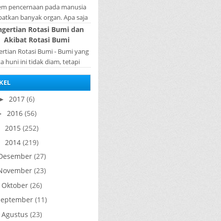
tem pencernaan pada manusia
batkan banyak organ. Apa saja
n penyusun sistem pencernaan
ngertian Rotasi Bumi dan
a manusia ? Organ penyusun
Akibat Rotasi Bumi
sistem p...
rtian Rotasi Bumi - Bumi yang
ta huni ini tidak diam, tetapi
rputar pada porosnya yang
KEL
ebut rotasi bumi. Waktu yang
diperlukan...
2017
(6)
►
2016
(56)
►
2015
(252)
►
2014
(219)
▼
Desember
(27)
November
(23)
Oktober
(26)
►
September
(11)
Agustus
(23)
►