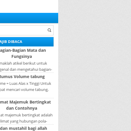
AJIB DIBACA
agian-Bagian Mata dan
Fungsinya
maklah atikel berikut untuk
enal dan mengetahui bagian-
ian mata dan fungsinya. Mata
Rumus Volume tabung
ah bagian yang sangat penting,
me = Luas Alas x Tinggi Untuk
karena mer...
pat mencari volume tabung,
gkah pertama yang harus kita
imat Majemuk Bertingkat
akukan adalah mencari luas
dan Contohnya
lingkaran tabun...
mat majemuk bertingkat adalah
alimat yang hubungan pola-
nya tidak sederajat. Salah satu
 dan mustahil bagi allah