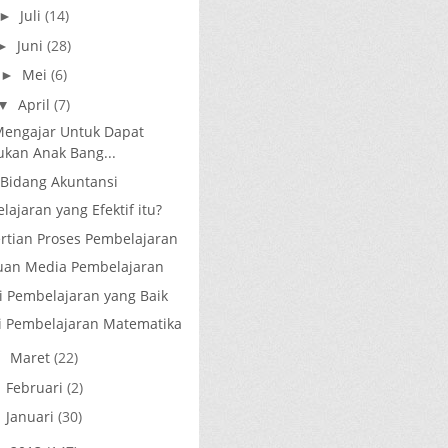
Juli
(14)
►
Juni
(28)
►
Mei
(6)
►
April
(7)
▼
Mengajar Untuk Dapat
kan Anak Bang...
Bidang Akuntansi
ajaran yang Efektif itu?
tian Proses Pembelajaran
uan Media Pembelajaran
i Pembelajaran yang Baik
si Pembelajaran Matematika
Maret
(22)
►
Februari
(2)
►
Januari
(30)
►