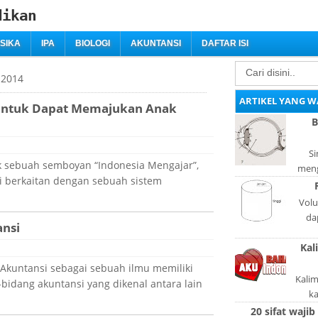
dikan
ISIKA
IPA
BIOLOGI
AKUNTANSI
DAFTAR ISI
 2014
ARTIKEL YANG W
Untuk Dapat Memajukan Anak
B
Si
k sebuah semboyan “Indonesia Mengajar”,
meng
ti berkaitan dengan sebuah sistem
bag
adal
Volu
da
nsi
lan
Kal
l
 Akuntansi sebagai sebuah ilmu memiliki
Kali
bidang akuntansi yang dikenal antara lain
k
pola
20 sifat wajib