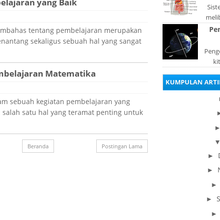
elajaran yang Baik
Sis
meli
orga
Pe
Membahas tentang pembelajaran merupakan
pad
nantang sekaligus sebuah hal yang sangat
Penge
ki
embelajaran Matematika
be
KUMPULAN ARTI
dis
lam sebuah kegiatan pembelajaran yang
 salah satu hal yang teramat penting untuk
Beranda
Postingan Lama
►
►
►