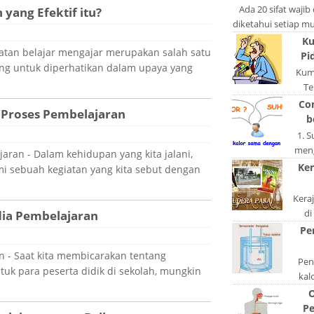
po
Ada 20 sifat wajib
yang Efektif itu?
diketahui setiap mus
lain: Si
Ku
iatan belajar mengajar merupakan salah satu
Pi
ing untuk diperhatikan dalam upaya yang
Kum
Te
ngerj
Co
 Proses Pembelajaran
A
b
1. 
meng
aran - Dalam kehidupan yang kita jalani,
akan
Ker
mi sebuah kegiatan yang kita sebut dengan
di
Kera
di
ia Pembelajaran
keta
Pe
S
 - Saat kita membicarakan tentang
Peng
uk para peserta didik di sekolah, mungkin
kal
bentu
O
ata
Pe