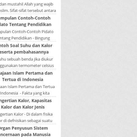
la menduduki sebagai induk
 dan mustahil Allah yang wajib
kalimat, se...
lim. Sifat-sifat tersebut antara
fat Wajib Tulisan A...
mpulan Contoh-Contoh
dato Tentang Pendidikan
pulan Contoh-Contoh Pidato
ntang Pendidikan - Bingung
ain tugas bikin pidato sekolah?
ntoh Soal Suhu dan Kalor
tau sedang nyari kumpulan
eserta pembahasannya
contoh-contoh ...
Suhu sebuah benda jika diukur
gunakan termometer celsius
 bernilai 45. Berapa nilai yang
ajaan Islam Pertama dan
tunjukkan oleh termometer
Tertua di Indonesia
Reamur, ...
jaan Islam Pertama dan Tertua
 Indonesia - Fakta yang kita
hui selama ini bahwa kerajaan
ngertian Kalor, Kapasitas
amudera Pasai merupakan
Kalor dan Kalor Jenis
kerajaan ...
ertian Kalor - Di dalam fisika
or di defnisikan sebagai suatu
k energi yang dapat berpindah
rgan Penyusun Sistem
u mengalir dari benda yang ...
ncernaan pada Manusia