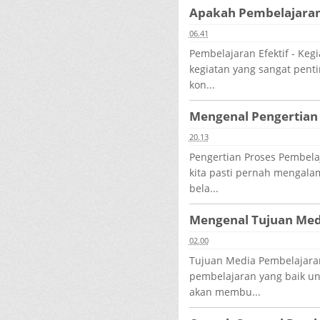
Apakah Pembelajaran 
06.41
Pembelajaran Efektif - Keg
kegiatan yang sangat pent
kon...
Mengenal Pengertian
20.13
Pengertian Proses Pembelaj
kita pasti pernah mengala
bela...
Mengenal Tujuan Med
02.00
Tujuan Media Pembelajaran
pembelajaran yang baik unt
akan membu...