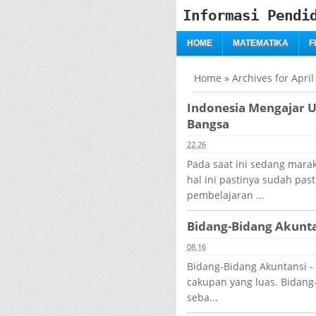
Informasi Pendi
HOME
MATEMATIKA
F
Home
»
Archives for April
Indonesia Mengajar 
Bangsa
22.26
Pada saat ini sedang mara
hal ini pastinya sudah pas
pembelajaran ...
Bidang-Bidang Akunta
08.16
Bidang-Bidang Akuntansi -
cakupan yang luas. Bidang-
seba...