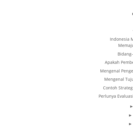
Indonesia 
Memaju
Bidang-
Apakah Pembel
Mengenal Penger
Mengenal Tuj
Contoh Strateg
Perlunya Evalua