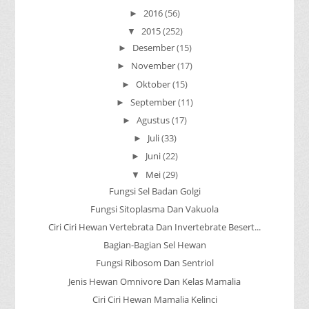
2016
(56)
►
2015
(252)
▼
Desember
(15)
►
November
(17)
►
Oktober
(15)
►
September
(11)
►
Agustus
(17)
►
Juli
(33)
►
Juni
(22)
►
Mei
(29)
▼
Fungsi Sel Badan Golgi
Fungsi Sitoplasma Dan Vakuola
Ciri Ciri Hewan Vertebrata Dan Invertebrate Besert...
Bagian-Bagian Sel Hewan
Fungsi Ribosom Dan Sentriol
Jenis Hewan Omnivore Dan Kelas Mamalia
Ciri Ciri Hewan Mamalia Kelinci