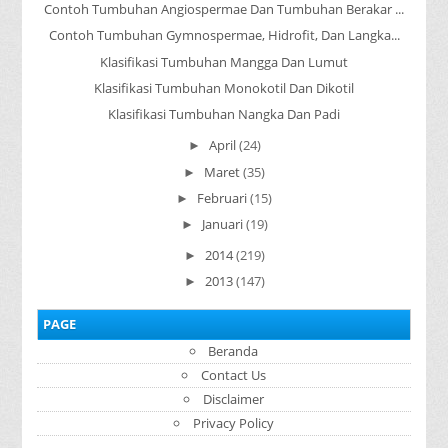
Contoh Tumbuhan Angiospermae Dan Tumbuhan Berakar ...
Contoh Tumbuhan Gymnospermae, Hidrofit, Dan Langka...
Klasifikasi Tumbuhan Mangga Dan Lumut
Klasifikasi Tumbuhan Monokotil Dan Dikotil
Klasifikasi Tumbuhan Nangka Dan Padi
April
(24)
►
Maret
(35)
►
Februari
(15)
►
Januari
(19)
►
2014
(219)
►
2013
(147)
►
PAGE
Beranda
Contact Us
Disclaimer
Privacy Policy