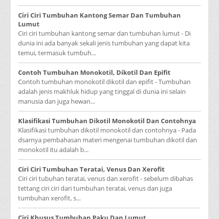
Ciri Ciri Tumbuhan Kantong Semar Dan Tumbuhan
Lumut
Ciri ciri tumbuhan kantong semar dan tumbuhan lumut - Di
dunia ini ada banyak sekali jenis tumbuhan yang dapat kita
temui, termasuk tumbuh...
Contoh Tumbuhan Monokotil, Dikotil Dan Epifit
Contoh tumbuhan monokotil dikotil dan epifit - Tumbuhan
adalah jenis makhluk hidup yang tinggal di dunia ini selain
manusia dan juga hewan...
Klasifikasi Tumbuhan Dikotil Monokotil Dan Contohnya
Klasifikasi tumbuhan dikotil monokotil dan contohnya - Pada
dsarnya pembahasan materi mengenai tumbuhan dikotil dan
monokotil itu adalah b...
Ciri Ciri Tumbuhan Teratai, Venus Dan Xerofit
Ciri ciri tubuhan teratai, venus dan xerofit - sebelum dibahas
tettang ciri ciri dari tumbuhan teratai, venus dan juga
tumbuhan xerofit, s...
Ciri Khusus Tumbuhan Paku Dan Lumut