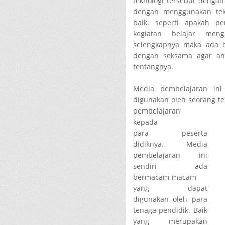
teknologi tersebut dengan
dengan menggunakan tek
baik. seperti apakah p
kegiatan belajar men
selengkapnya maka ada b
dengan seksama agar an
tentangnya.
Media pembelajaran in
digunakan oleh seorang t
pembelajaran
kepada
para peserta
didiknya. Media
pembelajaran ini
sendiri ada
bermacam-macam
yang dapat
digunakan oleh para
tenaga pendidik. Baik
yang merupakan