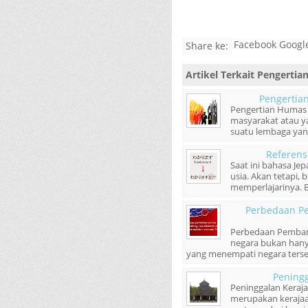
Facebook Google
Share ke:
Artikel Terkait
Pengertia
Pengertia
Pengertian Humas 
masyarakat atau y
suatu lembaga yang 
Referens
Saat ini bahasa Je
usia. Akan tetapi,
memperlajarinya. B
Perbedaan P
Perbedaan Pemban
negara bukan hanya
yang menempati negara tersebu
Pening
Peninggalan Keraj
merupakan kerajaan