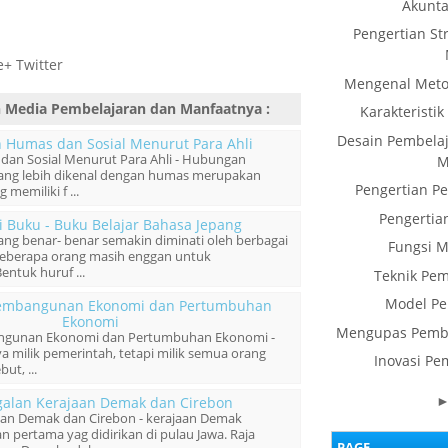
Akunta
Pengertian St
+ Twitter
Mengenal Meto
n Media Pembelajaran dan Manfaatnya
:
Karakteristi
Desain Pembelaj
n Humas dan Sosial Menurut Para Ahli
dan Sosial Menurut Para Ahli - Hubungan
M
ang lebih dikenal dengan humas merupakan
Pengertian P
memiliki f ...
Pengertia
i Buku - Buku Belajar Bahasa Jepang
pang benar- benar semakin diminati oleh berbagai
Fungsi M
 beberapa orang masih enggan untuk
entuk huruf ...
Teknik Pem
Model Pe
embangunan Ekonomi dan Pertumbuhan
Ekonomi
Mengupas Pembe
gunan Ekonomi dan Pertumbuhan Ekonomi -
 milik pemerintah, tetapi milik semua orang
Inovasi Pe
t, ...
galan Kerajaan Demak dan Cirebon
aan Demak dan Cirebon - kerajaan Demak
 pertama yag didirikan di pulau Jawa. Raja
PAGE