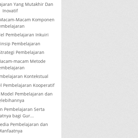
jaran Yang Mutakhir Dan
Inovatif
n Macam-Macam Komponen
embelajaran
l Pembelajaran Inkuiri
rinsip Pembelajaran
 Strategi Pembelajaran
Macam-macam Metode
embelajaran
belajaran Kontekstual
 Pembelajaran Kooperatif
Model Pembelajaran dan
elebihannya
n Pembelajaran Serta
tnya bagi Gur...
edia Pembelajaran dan
Manfaatnya