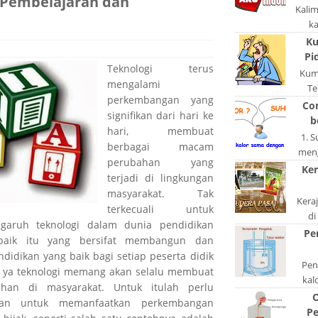
 Pembelajaran dan
Kali
k
pola
Ku
po
Pi
Teknologi terus
Kum
mengalami
Te
perkembangan yang
ngerj
Co
signifikan dari hari ke
A
b
hari, membuat
1. 
berbagai macam
meng
perubahan yang
akan
Ker
terjadi di lingkungan
di
masyarakat. Tak
Kera
terkecuali untuk
di
garuh teknologi dalam dunia pendidikan
keta
Pe
aik itu yang bersifat membangun dan
S
didikan yang baik bagi setiap peserta didik
Peng
. ya teknologi memang akan selalu membuat
kal
han di masyarakat. Untuk itulah perlu
bentu
O
san untuk memanfaatkan perkembangan
ata
Pe