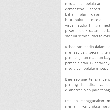
media pembelajaran
demonstrasi seperti
bahan ajar dalam
buku-buku, media
visual, audio hingga med
peserta didik dalam berb
saat ini semisal dari televis
Kehadiran media dalam se
manfaat bagi seorang te
pembelajaran maupun bagi
pembelajaran. Di antarany
media pembelajaran seperti
Bagi seorang tenaga pen
penting kehadirannya d
dijabarkan oleh para tenag
Dengan menggunakan me
menjalin komunikasi yan