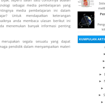
 bijak. seperti salah satu contohnya adalah
Sis
nologi sebagai media pembelajaran yang
meli
entingnya media pembelajaran ini dalam
orga
Pe
gajar? Untuk mendapatkan keterangan
pad
aiknya anda membaca ulasan berikut ini
Penge
da menemukan banyak informasi penting
ki
be
KUMPULAN ARTI
dis
i merupakan segala sesuatu yang dapat
enaga pendidik dalam menyampaikan materi
►
►
►