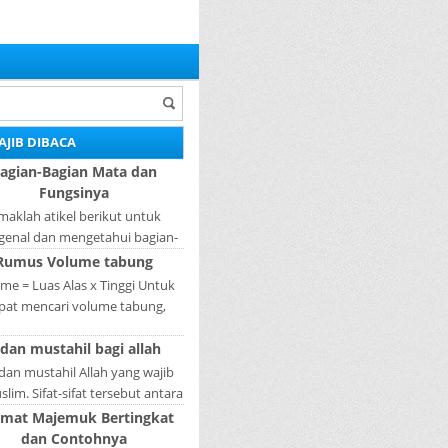
AJIB DIBACA
agian-Bagian Mata dan
Fungsinya
maklah atikel berikut untuk
enal dan mengetahui bagian-
ian mata dan fungsinya. Mata
Rumus Volume tabung
ah bagian yang sangat penting,
me = Luas Alas x Tinggi Untuk
karena mer...
pat mencari volume tabung,
gkah pertama yang harus kita
 dan mustahil bagi allah
akukan adalah mencari luas
lingkaran tabun...
 dan mustahil Allah yang wajib
lim. Sifat-sifat tersebut antara
fat Wajib Tulisan A...
imat Majemuk Bertingkat
dan Contohnya