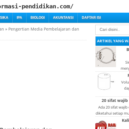
ormasi-pendidikan.com/
ISIKA
IPA
BIOLOGI
AKUNTANSI
DAFTAR ISI
an
»
Pengertian Media Pembelajaran dan
ARTIKEL YANG W
B
Si
meng
bag
adal
Volu
da
lan
20 sifat wajib
l
Ada 20 sifat wajib
diketahui setiap mus
lain: Si
Kal