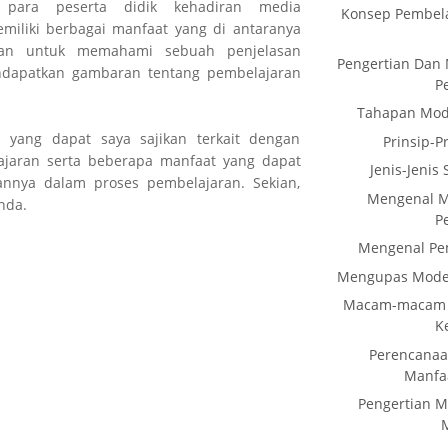
i para peserta didik kehadiran media
Konsep Pembela
miliki berbagai manfaat yang di antaranya
an untuk memahami sebuah penjelasan
Pengertian Da
dapatkan gambaran tentang pembelajaran
P
Tahapan Mode
n yang dapat saya sajikan terkait dengan
Prinsip-P
ajaran serta beberapa manfaat yang dapat
Jenis-Jenis
rannya dalam proses pembelajaran. Sekian,
Mengenal 
nda.
P
Mengenal Pem
Mengupas Model
Macam-macam 
K
Perencanaa
Manfaa
Pengertian M