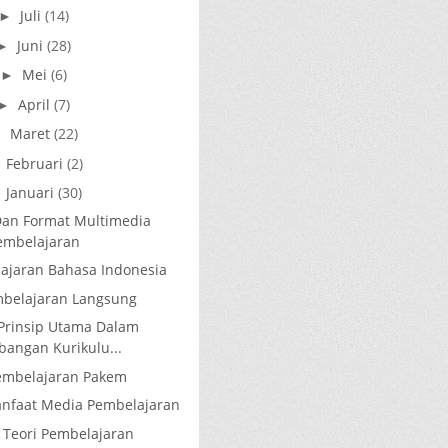
Juli
(14)
►
Juni
(28)
►
Mei
(6)
►
April
(7)
►
Maret
(22)
►
Februari
(2)
►
Januari
(30)
▼
Dan Format Multimedia
embelajaran
ajaran Bahasa Indonesia
belajaran Langsung
Prinsip Utama Dalam
angan Kurikulu...
embelajaran Pakem
Manfaat Media Pembelajaran
Teori Pembelajaran