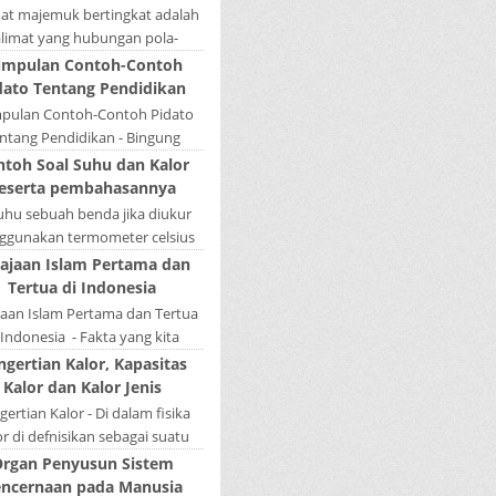
mat majemuk bertingkat adalah
alimat yang hubungan pola-
nya tidak sederajat. Salah satu
mpulan Contoh-Contoh
la menduduki sebagai induk
dato Tentang Pendidikan
kalimat, se...
pulan Contoh-Contoh Pidato
ntang Pendidikan - Bingung
ain tugas bikin pidato sekolah?
ntoh Soal Suhu dan Kalor
tau sedang nyari kumpulan
eserta pembahasannya
contoh-contoh ...
Suhu sebuah benda jika diukur
gunakan termometer celsius
 bernilai 45. Berapa nilai yang
ajaan Islam Pertama dan
tunjukkan oleh termometer
Tertua di Indonesia
Reamur, ...
jaan Islam Pertama dan Tertua
 Indonesia - Fakta yang kita
hui selama ini bahwa kerajaan
ngertian Kalor, Kapasitas
amudera Pasai merupakan
Kalor dan Kalor Jenis
kerajaan ...
ertian Kalor - Di dalam fisika
or di defnisikan sebagai suatu
k energi yang dapat berpindah
rgan Penyusun Sistem
u mengalir dari benda yang ...
ncernaan pada Manusia