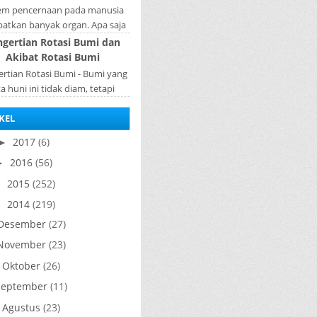
tem pencernaan pada manusia
batkan banyak organ. Apa saja
n penyusun sistem pencernaan
ngertian Rotasi Bumi dan
a manusia ? Organ penyusun
Akibat Rotasi Bumi
sistem p...
rtian Rotasi Bumi - Bumi yang
ta huni ini tidak diam, tetapi
rputar pada porosnya yang
KEL
ebut rotasi bumi. Waktu yang
diperlukan...
2017
(6)
►
2016
(56)
►
2015
(252)
►
2014
(219)
▼
Desember
(27)
November
(23)
Oktober
(26)
►
September
(11)
Agustus
(23)
►