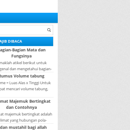
AJIB DIBACA
agian-Bagian Mata dan
Fungsinya
maklah atikel berikut untuk
enal dan mengetahui bagian-
ian mata dan fungsinya. Mata
Rumus Volume tabung
ah bagian yang sangat penting,
me = Luas Alas x Tinggi Untuk
karena mer...
pat mencari volume tabung,
gkah pertama yang harus kita
imat Majemuk Bertingkat
akukan adalah mencari luas
dan Contohnya
lingkaran tabun...
mat majemuk bertingkat adalah
alimat yang hubungan pola-
nya tidak sederajat. Salah satu
 dan mustahil bagi allah