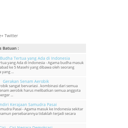
+ Twitter
is Batuan
:
 Budha Tertua yang Ada di Indonesia
rtua yang Ada di Indonesia - Agama budha masuk
 abad ke 5 Masehi yang dibawa oleh seorang
 yang ...
Gerakan Senam Aerobik
bik sangat bervariasi . kombinasi dari semua
senam aerobik harus melibatkan semua anggota
erger ...
ndiri Kerajaan Samudra Pasai
amudra Pasai - Agama masuk ke Indonesia sekitar
namun persebarannya tidaklah terjadi secara
Ciri - Ciri Negara Demokrasi