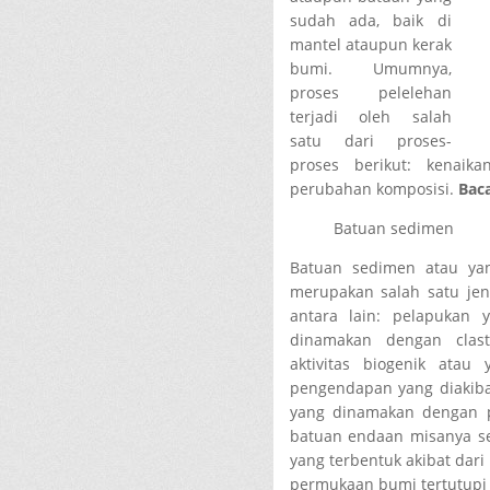
sudah ada, baik di
mantel ataupun kerak
bumi. Umumnya,
proses pelelehan
terjadi oleh salah
satu dari proses-
proses berikut: kenaik
perubahan komposisi.
Bac
Batuan sedimen
Batuan sedimen atau ya
merupakan salah satu jeni
antara lain: pelapukan 
dinamakan dengan clast
aktivitas biogenik atau
pengendapan yang diakiba
yang dinamakan dengan p
batuan endaan misanya sep
yang terbentuk akibat dari
permukaan bumi tertutupi