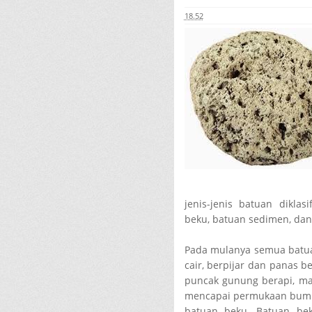
18.52
jenis-jenis batuan diklas
beku, batuan sedimen, da
Pada mulanya semua batu
cair, berpijar dan panas 
puncak gunung berapi, m
mencapai permukaan bum
batuan beku. Batuan be