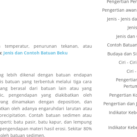
Pengertian Pe
Pengertian awan
Jenis - Jenis
Jeni
Jenis dan
Contoh Batua
an temperatur, penurunan tekanan, atau
a:
Jenis dan Contoh Batuan Beku
Budaya dan Sis
Ciri - Ci
Ciri 
ng lebih dikenal dengan batuan endapan
Pengerti
s batuan yang terbentuk melalui tiga cara
Pertu
yang berasal dari batuan lain atau yang
Pengertian K
ic, pengendapan yang diakibatkan oleh
 yang dinamakan dengan deposition, dan
Pengertian dan 
tkan oleh adanya engaruhdari larutan atau
Indikator Ke
recipitation. Contah batuan sedimen atau
erti; batu pasir, batu kapur, dan lempung
Indikator Ke
 pengendapan materi hasil erosi. Sekitar 80%
 oleh batuan sedimen.