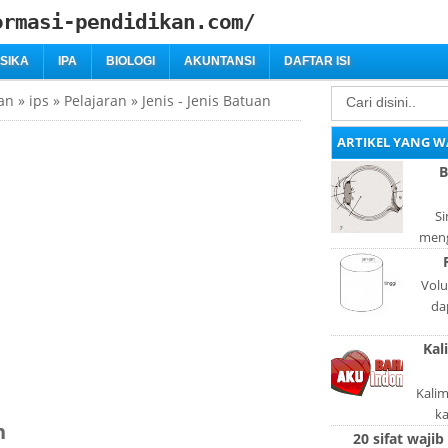
ormasi-pendidikan.com/
ISIKA
IPA
BIOLOGI
AKUNTANSI
DAFTAR ISI
an
»
ips
»
Pelajaran
»
Jenis - Jenis Batuan
ARTIKEL YANG W
B
Si
meng
bag
adal
Volu
da
lan
Kal
l
Kali
k
n
pola
20 sifat wajib