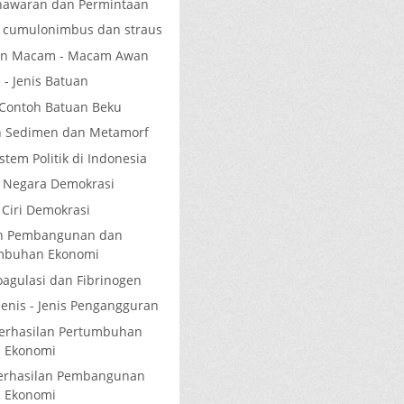
nawaran dan Permintaan
 cumulonimbus dan straus
 dan Macam - Macam Awan
s - Jenis Batuan
 Contoh Batuan Beku
n Sedimen dan Metamorf
tem Politik di Indonesia
ri Negara Demokrasi
- Ciri Demokrasi
an Pembangunan dan
mbuhan Ekonomi
oagulasi dan Fibrinogen
Jenis - Jenis Pengangguran
berhasilan Pertumbuhan
Ekonomi
berhasilan Pembangunan
Ekonomi