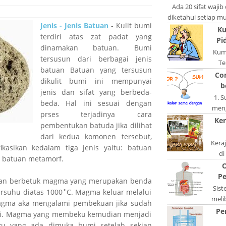
po
Ada 20 sifat wajib
diketahui setiap mus
Jenis - Jenis Batuan
- Kulit bumi
lain: Si
Ku
terdiri atas zat padat yang
Pi
dinamakan batuan. Bumi
Kum
tersusun dari berbagai jenis
Te
batuan Batuan yang tersusun
ngerj
Co
dikulit bumi ini mempunyai
A
b
jenis dan sifat yang berbeda-
1. 
beda. Hal ini sesuai dengan
meng
prses terjadinya cara
akan
Ker
pembentukan batuda jika dilihat
di
dari kedua komonen tersebut,
Kera
ifikasikan kedalam tiga jenis yaitu: batuan
di
n batuan metamorf.
keta
O
S
Pe
an berbetuk magma yang merupakan benda
Sis
bersuhu diatas 1000˚C. Magma keluar melalui
meli
agma aka mengalami pembekuan jika sudah
orga
Pe
i. Magma yang membeku kemudian menjadi
pad
ku yang ada dimuka bumi setelah sekian