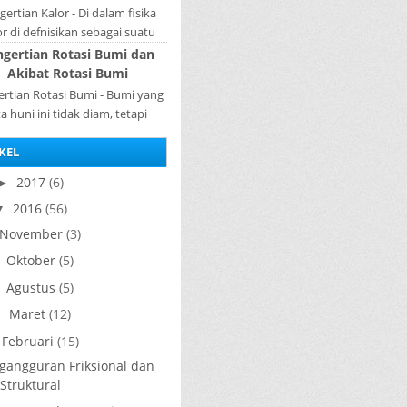
sistem p...
ertian Kalor - Di dalam fisika
or di defnisikan sebagai suatu
k energi yang dapat berpindah
ngertian Rotasi Bumi dan
u mengalir dari benda yang ...
Akibat Rotasi Bumi
rtian Rotasi Bumi - Bumi yang
ta huni ini tidak diam, tetapi
rputar pada porosnya yang
KEL
ebut rotasi bumi. Waktu yang
diperlukan...
2017
(6)
►
2016
(56)
▼
November
(3)
Oktober
(5)
►
Agustus
(5)
►
Maret
(12)
►
Februari
(15)
gangguran Friksional dan
Struktural