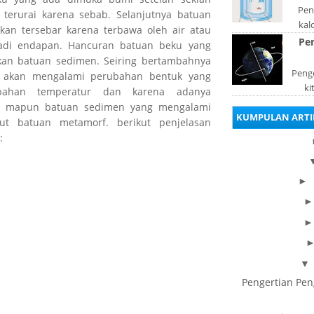
Peng
terurai karena sebab. Selanjutnya batuan
kal
kan tersebar karena terbawa oleh air atau
bentu
Pe
jadi endapan. Hancuran batuan beku yang
ata
kan batuan sedimen. Seiring bertambahnya
Penge
i akan mengalami perubahan bentuk yang
ki
ubahan temperatur dan karena adanya
be
ku mapun batuan sedimen yang mengalami
KUMPULAN ARTI
dis
ut batuan metamorf. berikut penjelasan
:
►
▼
Pengertian Pen