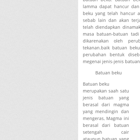
lamma dapat hancur dan 
beku yang telah hancur a
sebab lain dan akan ter
telah diendapkan dinama
masa batuan-batuan tad
dikarenakan oleh per
tekanan.baik batuan be
perubahan bentuk diseb
megenai jenis-jenis batuan
Batuan beku
Batuan beku
merupakan saah satu
jenis batuan yang
berasal dari magma
yang mendingin dan
mengeras, Magma ini
berasal dari batuan
setengah cair
ataupun batuan yang