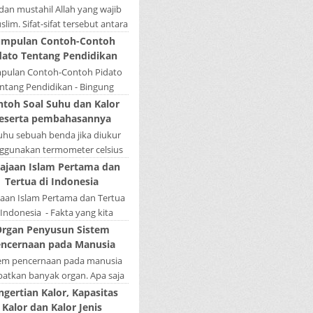
la menduduki sebagai induk
 dan mustahil Allah yang wajib
kalimat, se...
lim. Sifat-sifat tersebut antara
fat Wajib Tulisan A...
mpulan Contoh-Contoh
dato Tentang Pendidikan
pulan Contoh-Contoh Pidato
ntang Pendidikan - Bingung
ain tugas bikin pidato sekolah?
ntoh Soal Suhu dan Kalor
tau sedang nyari kumpulan
eserta pembahasannya
contoh-contoh ...
Suhu sebuah benda jika diukur
gunakan termometer celsius
 bernilai 45. Berapa nilai yang
ajaan Islam Pertama dan
tunjukkan oleh termometer
Tertua di Indonesia
Reamur, ...
jaan Islam Pertama dan Tertua
 Indonesia - Fakta yang kita
hui selama ini bahwa kerajaan
rgan Penyusun Sistem
amudera Pasai merupakan
ncernaan pada Manusia
kerajaan ...
tem pencernaan pada manusia
batkan banyak organ. Apa saja
n penyusun sistem pencernaan
ngertian Kalor, Kapasitas
a manusia ? Organ penyusun
Kalor dan Kalor Jenis