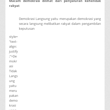
Macam demokrasi dilihat dari penyaluran kehendak
rakyat
Demokrasi Langsung yaitu merupakan demokrasi yang
secara langsung melibatkan rakyat dalam pengambilan
keputusan
style=
"text-
align:
justify
;">De
mokr
asi
Tidak
Langs
ung
yaitu
meru
pakan
demo
krasi