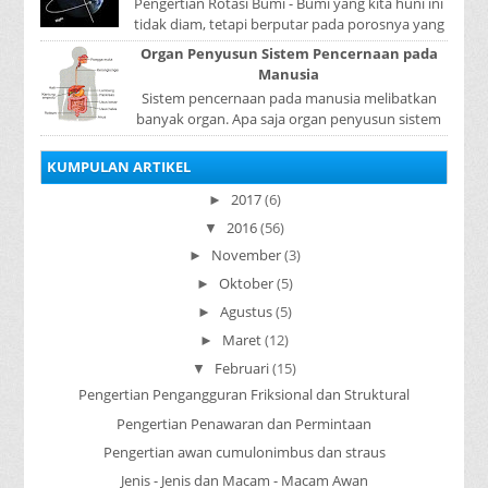
Pengertian Rotasi Bumi - Bumi yang kita huni ini
tidak diam, tetapi berputar pada porosnya yang
disebut rotasi bumi. Waktu yang diperlukan...
Organ Penyusun Sistem Pencernaan pada
Manusia
Sistem pencernaan pada manusia melibatkan
banyak organ. Apa saja organ penyusun sistem
pencernaan pada manusia ? Organ penyusun
sistem p...
KUMPULAN ARTIKEL
2017
(6)
►
2016
(56)
▼
November
(3)
►
Oktober
(5)
►
Agustus
(5)
►
Maret
(12)
►
Februari
(15)
▼
Pengertian Pengangguran Friksional dan Struktural
Pengertian Penawaran dan Permintaan
Pengertian awan cumulonimbus dan straus
Jenis - Jenis dan Macam - Macam Awan