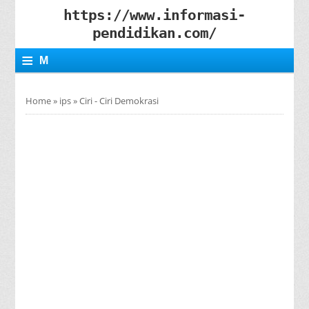
https://www.informasi-
pendidikan.com/
≡
M
E
Home
»
ips
»
Ciri - Ciri Demokrasi
N
U