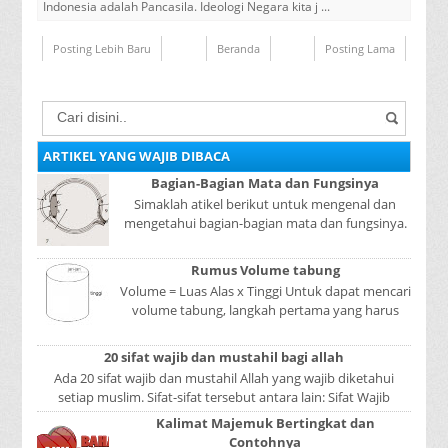
Indonesia adalah Pancasila. Ideologi Negara kita j ...
Posting Lebih Baru
Beranda
Posting Lama
ARTIKEL YANG WAJIB DIBACA
Bagian-Bagian Mata dan Fungsinya
Simaklah atikel berikut untuk mengenal dan
mengetahui bagian-bagian mata dan fungsinya.
Mata adalah bagian yang sangat penting, karena
mer...
Rumus Volume tabung
Volume = Luas Alas x Tinggi Untuk dapat mencari
volume tabung, langkah pertama yang harus
kita lakukan adalah mencari luas lingkaran
tabun...
20 sifat wajib dan mustahil bagi allah
Ada 20 sifat wajib dan mustahil Allah yang wajib diketahui
setiap muslim. Sifat-sifat tersebut antara lain: Sifat Wajib
Tulisan A...
Kalimat Majemuk Bertingkat dan
Contohnya