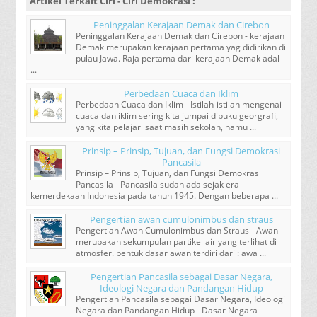
Artikel Terkait
Ciri - Ciri Demokrasi
:
Peninggalan Kerajaan Demak dan Cirebon
Peninggalan Kerajaan Demak dan Cirebon - kerajaan
Demak merupakan kerajaan pertama yag didirikan di
pulau Jawa. Raja pertama dari kerajaan Demak adal
...
Perbedaan Cuaca dan Iklim
Perbedaan Cuaca dan Iklim - Istilah-istilah mengenai
cuaca dan iklim sering kita jumpai dibuku georgrafi,
yang kita pelajari saat masih sekolah, namu ...
Prinsip – Prinsip, Tujuan, dan Fungsi Demokrasi
Pancasila
Prinsip – Prinsip, Tujuan, dan Fungsi Demokrasi
Pancasila - Pancasila sudah ada sejak era
kemerdekaan Indonesia pada tahun 1945. Dengan beberapa ...
Pengertian awan cumulonimbus dan straus
Pengertian Awan Cumulonimbus dan Straus - Awan
merupakan sekumpulan partikel air yang terlihat di
atmosfer. bentuk dasar awan terdiri dari : awa ...
Pengertian Pancasila sebagai Dasar Negara,
Ideologi Negara dan Pandangan Hidup
Pengertian Pancasila sebagai Dasar Negara, Ideologi
Negara dan Pandangan Hidup - Dasar Negara