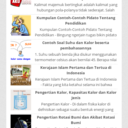
Kalimat majemuk bertingkat adalah kalimat yang
hubungan pola-polanya tidak sederajat. Salah
satu pola menduduki sebagai induk kalimat, se...
Kumpulan Contoh-Contoh Pidato Tentang
Pendidikan
Kumpulan Contoh-Contoh Pidato Tentang
Pendidikan - Bingung ngerjain tugas bikin pidato
sekolah? Atau sedang nyari kumpulan contoh-
Contoh Soal Suhu dan Kalor beserta
contoh ...
pembahasannya
1. Suhu sebuah benda jika diukur menggunakan
termometer celsius akan bernilai 45. Berapa nilai
yang ditunjukkan oleh termometer Reamur, ...
Kerajaan Islam Pertama dan Tertua di
Indonesia
Kerajaan Islam Pertama dan Tertua di Indonesia
- Fakta yang kita ketahui selama ini bahwa
kerajaan Samudera Pasai merupakan kerajaan ...
Pengertian Kalor, Kapasitas Kalor dan Kalor
Jenis
Pengertian Kalor - Di dalam fisika kalor di
defnisikan sebagai suatu bentuk energi yang
dapat berpindah atau mengalir dari benda yang
Pengertian Rotasi Bumi dan Akibat Rotasi
...
Bumi