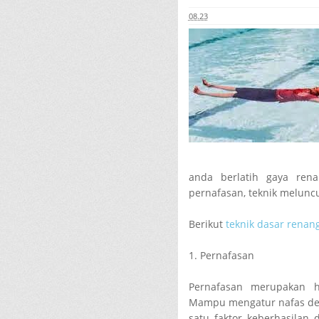
08.23
anda berlatih gaya rena
pernafasan, teknik melunc
Berikut
teknik dasar renan
1. Pernafasan
Pernafasan merupakan h
Mampu mengatur nafas den
satu faktor keberhasilan 