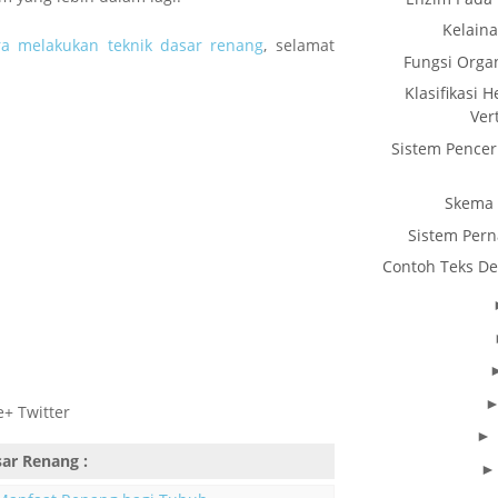
Kelaina
ra melakukan teknik dasar renang
, selamat
Fungsi Orga
Klasifikasi 
Ver
Sistem Pence
Skema 
Sistem Per
Contoh Teks De
+ Twitter
sar Renang
: