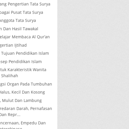
ang Pengertian Tata Surya
bagai Pusat Tata Surya
i Anggota Tata Surya
n Dan Hasil Tawakal
elajar Membaca Al Qur’an
ertian Ijtihad
 Tujuan Pendidikan Islam
sep Pendidikan Islam
uk Karakteristik Wanita
Shalihah
ngsi Organ Pada Tumbuhan
Halus, Kecil Dan Kosong
it, Mulut Dan Lambung
eredaran Darah, Pernafasan
Dan Repr...
Pencernaan, Empedu Dan
nterokinase