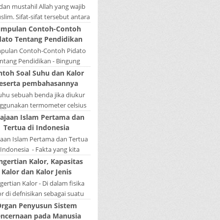
la menduduki sebagai induk
 dan mustahil Allah yang wajib
kalimat, se...
lim. Sifat-sifat tersebut antara
fat Wajib Tulisan A...
mpulan Contoh-Contoh
dato Tentang Pendidikan
pulan Contoh-Contoh Pidato
ntang Pendidikan - Bingung
ain tugas bikin pidato sekolah?
ntoh Soal Suhu dan Kalor
tau sedang nyari kumpulan
eserta pembahasannya
contoh-contoh ...
Suhu sebuah benda jika diukur
gunakan termometer celsius
 bernilai 45. Berapa nilai yang
ajaan Islam Pertama dan
tunjukkan oleh termometer
Tertua di Indonesia
Reamur, ...
jaan Islam Pertama dan Tertua
 Indonesia - Fakta yang kita
hui selama ini bahwa kerajaan
ngertian Kalor, Kapasitas
amudera Pasai merupakan
Kalor dan Kalor Jenis
kerajaan ...
ertian Kalor - Di dalam fisika
or di defnisikan sebagai suatu
k energi yang dapat berpindah
rgan Penyusun Sistem
u mengalir dari benda yang ...
ncernaan pada Manusia