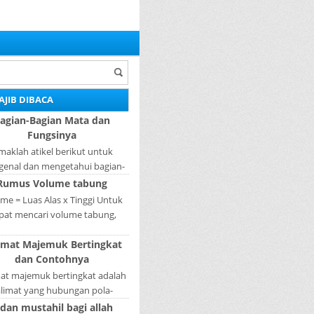
AJIB DIBACA
agian-Bagian Mata dan
Fungsinya
maklah atikel berikut untuk
enal dan mengetahui bagian-
ian mata dan fungsinya. Mata
Rumus Volume tabung
ah bagian yang sangat penting,
me = Luas Alas x Tinggi Untuk
karena mer...
pat mencari volume tabung,
gkah pertama yang harus kita
imat Majemuk Bertingkat
akukan adalah mencari luas
dan Contohnya
lingkaran tabun...
mat majemuk bertingkat adalah
alimat yang hubungan pola-
nya tidak sederajat. Salah satu
 dan mustahil bagi allah