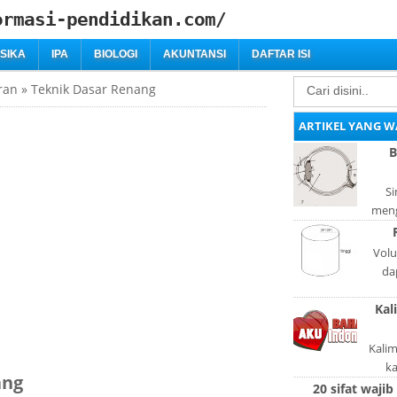
ormasi-pendidikan.com/
ISIKA
IPA
BIOLOGI
AKUNTANSI
DAFTAR ISI
ran
»
Teknik Dasar Renang
ARTIKEL YANG W
B
Si
meng
bag
adal
Volu
da
lan
Kal
l
Kali
k
ang
pola
20 sifat wajib