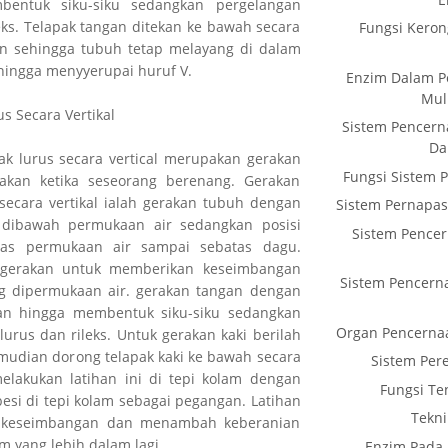
bentuk siku-siku sedangkan pergelangan
eks. Telapak tangan ditekan ke bawah secara
Fungsi Keron
n sehingga tubuh tetap melayang di dalam
 hingga menyyerupai huruf V.
Enzim Dalam P
Mul
 Secara Vertikal
Sistem Pencer
Da
 lurus secara vertical merupakan gerakan
Fungsi Sistem 
nakan ketika seseorang berenang. Gerakan
ecara vertikal ialah gerakan tubuh dengan
Sistem Pernapas
s dibawah permukaan air sedangkan posisi
Sistem Pence
tas permukaan air sampai sebatas dagu.
igerakan untuk memberikan keseimbangan
Sistem Pencern
g dipermukaan air. gerakan tangan dengan
n hingga membentuk siku-siku sedangkan
Organ Pencerna
urus dan rileks. Untuk gerakan kaki berilah
emudian dorong telapak kaki ke bawah secara
Sistem Per
elakukan latihan ini di tepi kolam dengan
Fungsi Te
i di tepi kolam sebagai pegangan. Latihan
Tekni
h keseimbangan dan menambah keberanian
 yang lebih dalam lagi.
Enzim Pada 