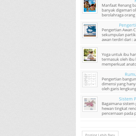
Manfaat Renang ba
banyak digemari ol
berolahraga orang ju
Pengert
Pengertian Awan 
sekumpulan partikel
awan terdiri dari : a
Yoga untuk ibu hami
termasuk oleh ibu
memperkuat anatomi
Rumu
Pengertian bangun
dimensi yang hanya
oleh garis lengkung 
Sistem 
Bagaimana sistem 
hewan tingkat rend
pencernaan pada pr
Posting Lebih Baru