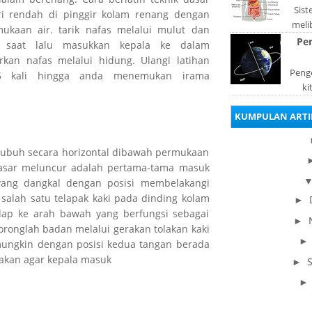
Sis
ri rendah di pinggir kolam renang dengan
meli
mukaan air. tarik nafas melalui mulut dan
orga
Pe
 saat lalu masukkan kepala ke dalam
pad
kan nafas melalui hidung. Ulangi latihan
Penge
15 kali hingga anda menemukan irama
ki
be
KUMPULAN ARTI
dis
tubuh secara horizontal dibawah permukaan
 dasar meluncur adalah pertama-tama masuk
ang dangkal dengan posisi membelakangi
salah satu telapak kaki pada dinding kolam
►
adap ke arah bawah yang berfungsi sebagai
►
oronglah badan melalui gerakan tolakan kaki
ungkin dengan posisi kedua tangan berada
hakan agar kepala masuk
►