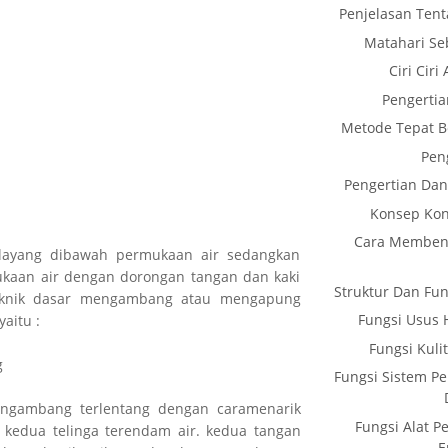
Penjelasan Tent
Matahari Se
Ciri Cir
Pengertia
Metode Tepat B
Peng
Pengertian Dan
Konsep Kon
Cara Membent
layang dibawah permukaan air sedangkan
ukaan air dengan dorongan tangan dan kaki
Struktur Dan Fu
eknik dasar mengambang atau mengapung
Fungsi Usus 
aitu :
Fungsi Kul
g
Fungsi Sistem P
engambang terlentang dengan caramenarik
Fungsi Alat 
 kedua telinga terendam air. kedua tangan
E