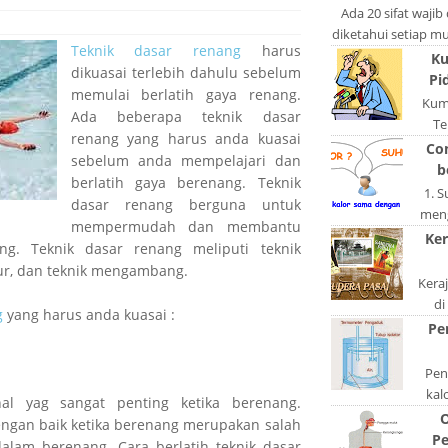
po
Ada 20 sifat wajib
diketahui setiap mus
Teknik dasar renang
harus
lain: Si
Ku
dikuasai terlebih dahulu sebelum
Pi
memulai berlatih gaya renang.
Kum
Ada beberapa teknik dasar
Te
renang yang harus anda kuasai
ngerj
Co
sebelum anda mempelajari dan
A
b
berlatih gaya berenang. Teknik
1. 
dasar renang berguna untuk
meng
mempermudah dan membantu
akan
Ker
ng. Teknik dasar renang meliputi teknik
di
ur, dan teknik mengambang.
Kera
di
g
yang harus anda kuasai :
keta
Pe
S
Peng
kal
al yag sangat penting ketika berenang.
bentu
O
gan baik ketika berenang merupakan salah
ata
Pe
dalam berenang. Cara berlatih teknik dasar