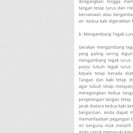
diregangkan hingga mem
tangan tetap lurus dan ril
bersamaan atau bergantia
air. kedua kaki digerakkan
b. Mengambang Tegak Lurus
Gerakan mengambang tegak
yang paling sering digu
mengambang tegak lurus s
posisi tubuh tegak luru
kepala tetap berada dia
Tangan dan kaki tetap d
agar tubuh tetap melayan
meregangkan kedua tanga
pergelangan tangan tetap l
jarak diatara kedua kaki k
bergantian. Anda dapat m
memanfaatkan pegangan bes
ini berguna ntuk melati
anda untuk memasuki kolam