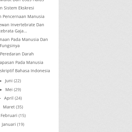
n Sistem Ekskresi
n Pencernaan Manusia
Hewan Invertebrate Dan
tebrata Gaja...
rnaan Pada Manusia Dan
Fungsinya
Peredaran Darah
napasan Pada Manusia
skriptif Bahasa Indonesia
Juni
(22)
►
Mei
(29)
►
April
(24)
►
Maret
(35)
►
Februari
(15)
►
Januari
(19)
►