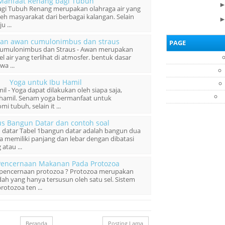
Manfaat Renang bagi Tubuh
gi Tubuh Renang merupakan olahraga air yang
eh masyarakat dari berbagai kalangan. Selain
 ...
ian awan cumulonimbus dan straus
PAGE
Cumulonimbus dan Straus - Awan merupakan
 air yang terlihat di atmosfer. bentuk dasar
wa ...
Yoga untuk Ibu Hamil
l - Yoga dapat dilakukan oleh siapa saja,
 hamil. Senam yoga bermanfaat untuk
 tubuh, selain it ...
s Bangun Datar dan contoh soal
 datar Tabel 1bangun datar adalah bangun dua
 memiliki panjang dan lebar dengan dibatasi
atau ...
Pencernaan Makanan Pada Protozoa
pencernaan protozoa ? Protozoa merupakan
ah yang hanya tersusun oleh satu sel. Sistem
otozoa ten ...
Beranda
Posting Lama