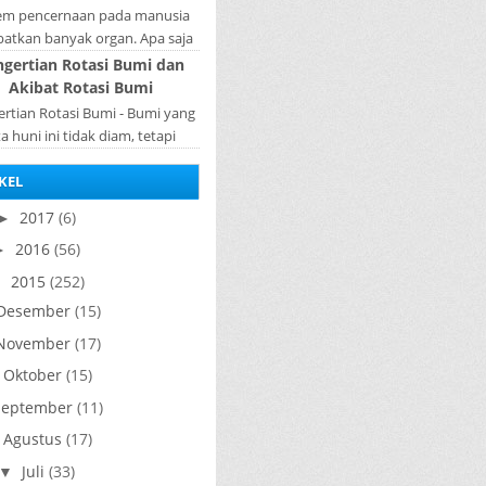
tem pencernaan pada manusia
batkan banyak organ. Apa saja
n penyusun sistem pencernaan
ngertian Rotasi Bumi dan
a manusia ? Organ penyusun
Akibat Rotasi Bumi
sistem p...
rtian Rotasi Bumi - Bumi yang
ta huni ini tidak diam, tetapi
rputar pada porosnya yang
KEL
ebut rotasi bumi. Waktu yang
diperlukan...
2017
(6)
►
2016
(56)
►
2015
(252)
▼
Desember
(15)
November
(17)
Oktober
(15)
►
September
(11)
Agustus
(17)
►
Juli
(33)
▼