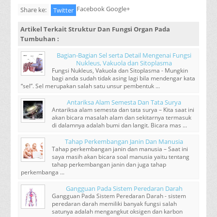
Facebook Google+
Share ke:
Twitter
Artikel Terkait
Struktur Dan Fungsi Organ Pada
Tumbuhan
:
Bagian-Bagian Sel serta Detail Mengenai Fungsi
Nukleus, Vakuola dan Sitoplasma
Fungsi Nukleus, Vakuola dan Sitoplasma - Mungkin
bagi anda sudah tidak asing lagi bila mendengar kata
“sel”. Sel merupakan salah satu unsur pembentuk ...
Antariksa Alam Semesta Dan Tata Surya
Antariksa alam semesta dan tata surya – Kita saat ini
akan bicara masalah alam dan sekitarnya termasuk
di dalamnya adalah bumi dan langit. Bicara mas ...
Tahap Perkembangan Janin Dan Manusia
Tahap perkembangan janin dan manusia – Saat ini
saya masih akan bicara soal manusia yaitu tentang
tahap perkembangan janin dan juga tahap
perkembanga ...
Gangguan Pada Sistem Peredaran Darah
Gangguan Pada Sistem Peredaran Darah - sistem
peredaran darah memiliki banyak fungsi salah
satunya adalah mengangkut oksigen dan karbon