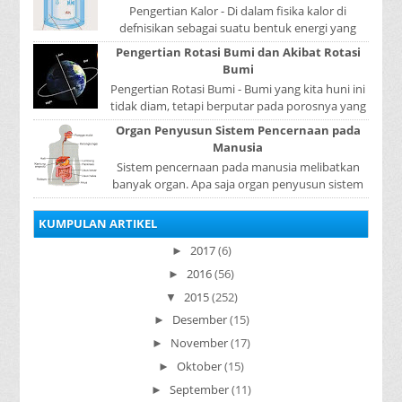
Pengertian Kalor - Di dalam fisika kalor di
defnisikan sebagai suatu bentuk energi yang
dapat berpindah atau mengalir dari benda yang
Pengertian Rotasi Bumi dan Akibat Rotasi
...
Bumi
Pengertian Rotasi Bumi - Bumi yang kita huni ini
tidak diam, tetapi berputar pada porosnya yang
disebut rotasi bumi. Waktu yang diperlukan...
Organ Penyusun Sistem Pencernaan pada
Manusia
Sistem pencernaan pada manusia melibatkan
banyak organ. Apa saja organ penyusun sistem
pencernaan pada manusia ? Organ penyusun
sistem p...
KUMPULAN ARTIKEL
2017
(6)
►
2016
(56)
►
2015
(252)
▼
Desember
(15)
►
November
(17)
►
Oktober
(15)
►
September
(11)
►