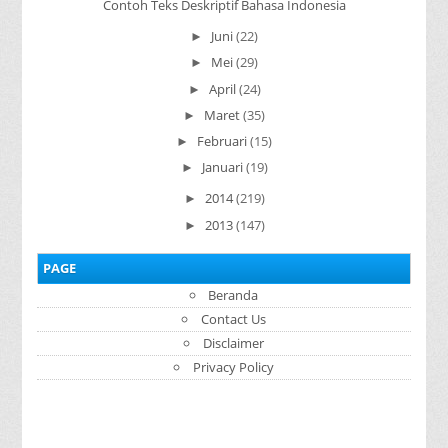
Contoh Teks Deskriptif Bahasa Indonesia
Juni
(22)
►
Mei
(29)
►
April
(24)
►
Maret
(35)
►
Februari
(15)
►
Januari
(19)
►
2014
(219)
►
2013
(147)
►
PAGE
Beranda
Contact Us
Disclaimer
Privacy Policy