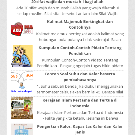
20 sifat wajib dan mustahil bagi allah
Ada 20 sifat wajib dan mustahil Allah yang wajib diketahui
setiap muslim. Sifat-sifat tersebut antara lain: Sifat Wajib
Tulisan A...
Kalimat Majemuk Bertingkat dan
Contohnya
Kalimat majemuk bertingkat adalah kalimat yang
hubungan pola-polanya tidak sederajat. Salah
satu pola menduduki sebagai induk kalimat, se...
Kumpulan Contoh-Contoh Pidato Tentang
Pendidikan
Kumpulan Contoh-Contoh Pidato Tentang
Pendidikan - Bingung ngerjain tugas bikin pidato
sekolah? Atau sedang nyari kumpulan contoh-
Contoh Soal Suhu dan Kalor beserta
contoh ...
pembahasannya
1. Suhu sebuah benda jika diukur menggunakan
termometer celsius akan bernilai 45. Berapa nilai
yang ditunjukkan oleh termometer Reamur, ...
Kerajaan Islam Pertama dan Tertua di
Indonesia
Kerajaan Islam Pertama dan Tertua di Indonesia
- Fakta yang kita ketahui selama ini bahwa
kerajaan Samudera Pasai merupakan kerajaan ...
Pengertian Kalor, Kapasitas Kalor dan Kalor
Jenis