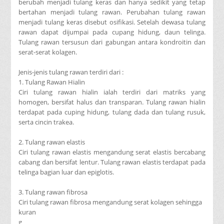
berubah menjadi tulang keras dan hanya sedikit yang tetap
bertahan menjadi tulang rawan. Perubahan tulang rawan
menjadi tulang keras disebut osifikasi. Setelah dewasa tulang
rawan dapat dijumpai pada cupang hidung, daun telinga.
Tulang rawan tersusun dari gabungan antara kondroitin dan
serat-serat kolagen.
Jenis-jenis tulang rawan terdiri dari :
1. Tulang Rawan Hialin
Ciri tulang rawan hialin ialah terdiri dari matriks yang
homogen, bersifat halus dan transparan. Tulang rawan hialin
terdapat pada cuping hidung, tulang dada dan tulang rusuk,
serta cincin trakea.
2. Tulang rawan elastis
Ciri tulang rawan elastis mengandung serat elastis bercabang
cabang dan bersifat lentur. Tulang rawan elastis terdapat pada
telinga bagian luar dan epiglotis.
3. Tulang rawan fibrosa
Ciri tulang rawan fibrosa mengandung serat kolagen sehingga
kuran
g