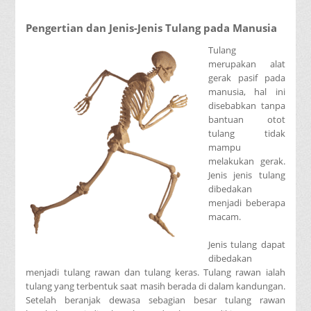
Pengertian dan Jenis-Jenis Tulang pada Manusia
Tulang
merupakan alat
gerak pasif pada
manusia, hal ini
disebabkan tanpa
bantuan otot
tulang tidak
mampu
melakukan gerak.
Jenis jenis tulang
dibedakan
menjadi beberapa
macam.
Jenis tulang dapat
dibedakan
menjadi tulang rawan dan tulang keras. Tulang rawan ialah
tulang yang terbentuk saat masih berada di dalam kandungan.
Setelah beranjak dewasa sebagian besar tulang rawan