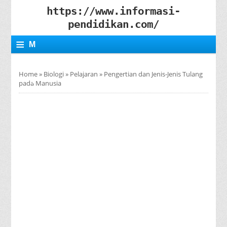
https://www.informasi-
pendidikan.com/
≡
M
E
Home
»
Biologi
»
Pelajaran
»
Pengertian dan Jenis-Jenis Tulang
N
pada Manusia
U