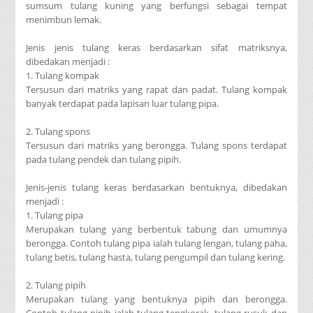
sumsum tulang kuning yang berfungsi sebagai tempat
menimbun lemak.
Jenis jenis tulang keras berdasarkan sifat matriksnya,
dibedakan menjadi :
1. Tulang kompak
Tersusun dari matriks yang rapat dan padat. Tulang kompak
banyak terdapat pada lapisan luar tulang pipa.
2. Tulang spons
Tersusun dari matriks yang berongga. Tulang spons terdapat
pada tulang pendek dan tulang pipih.
Jenis-jenis tulang keras berdasarkan bentuknya, dibedakan
menjadi :
1. Tulang pipa
Merupakan tulang yang berbentuk tabung dan umumnya
berongga. Contoh tulang pipa ialah tulang lengan, tulang paha,
tulang betis, tulang hasta, tulang pengumpil dan tulang kering.
2. Tulang pipih
Merupakan tulang yang bentuknya pipih dan berongga.
Contoh tulang pipih ialah tulang tengkorak, tulang rusuk dan