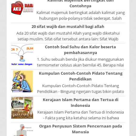
Kalimat Majemuk Bertingkat dan
Contohnya
Kalimat majemuk bertingkat adalah kalimat yang
hubungan pola-polanya tidak sederajat. Salah
satu pola menduduki sebagai induk kalimat, se...
20 sifat wajib dan mustahil bagi allah
Ada 20 sifat wajib dan mustahil Allah yang wajib diketahui
setiap muslim. Sifat-sifat tersebut antara lain: Sifat Wajib
Tulisan A...
Contoh Soal Suhu dan Kalor beserta
pembahasannya
1. Suhu sebuah benda jika diukur menggunakan
termometer celsius akan bernilai 45. Berapa nilai
yang ditunjukkan oleh termometer Reamur, ...
Kumpulan Contoh-Contoh Pidato Tentang
Pendidikan
Kumpulan Contoh-Contoh Pidato Tentang
Pendidikan - Bingung ngerjain tugas bikin pidato
sekolah? Atau sedang nyari kumpulan contoh-
Kerajaan Islam Pertama dan Tertua di
contoh ...
Indonesia
Kerajaan Islam Pertama dan Tertua di Indonesia
- Fakta yang kita ketahui selama ini bahwa
kerajaan Samudera Pasai merupakan kerajaan ...
Organ Penyusun Sistem Pencernaan pada
Manusia