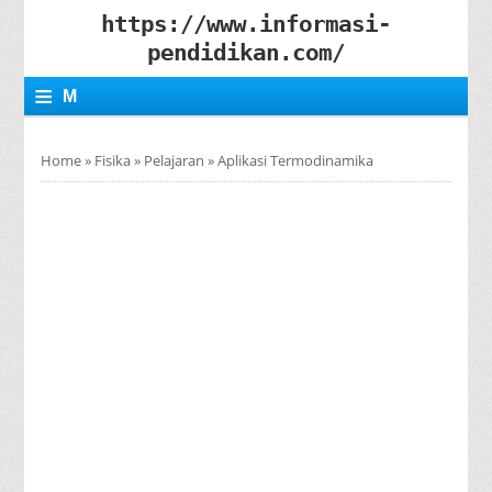
https://www.informasi-
pendidikan.com/
≡
M
E
Home
»
Fisika
»
Pelajaran
»
Aplikasi Termodinamika
N
U