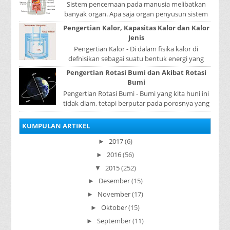
Sistem pencernaan pada manusia melibatkan
banyak organ. Apa saja organ penyusun sistem
pencernaan pada manusia ? Organ penyusun
Pengertian Kalor, Kapasitas Kalor dan Kalor
sistem p...
Jenis
Pengertian Kalor - Di dalam fisika kalor di
defnisikan sebagai suatu bentuk energi yang
dapat berpindah atau mengalir dari benda yang
Pengertian Rotasi Bumi dan Akibat Rotasi
...
Bumi
Pengertian Rotasi Bumi - Bumi yang kita huni ini
tidak diam, tetapi berputar pada porosnya yang
disebut rotasi bumi. Waktu yang diperlukan...
KUMPULAN ARTIKEL
2017
(6)
►
2016
(56)
►
2015
(252)
▼
Desember
(15)
►
November
(17)
►
Oktober
(15)
►
September
(11)
►