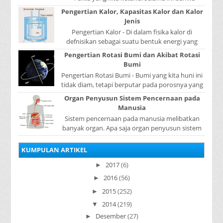
kerajaan Samudera Pasai merupakan kerajaan ...
Pengertian Kalor, Kapasitas Kalor dan Kalor
Jenis
Pengertian Kalor - Di dalam fisika kalor di
defnisikan sebagai suatu bentuk energi yang
dapat berpindah atau mengalir dari benda yang
Pengertian Rotasi Bumi dan Akibat Rotasi
...
Bumi
Pengertian Rotasi Bumi - Bumi yang kita huni ini
tidak diam, tetapi berputar pada porosnya yang
disebut rotasi bumi. Waktu yang diperlukan...
Organ Penyusun Sistem Pencernaan pada
Manusia
Sistem pencernaan pada manusia melibatkan
banyak organ. Apa saja organ penyusun sistem
pencernaan pada manusia ? Organ penyusun
sistem p...
KUMPULAN ARTIKEL
2017
(6)
►
2016
(56)
►
2015
(252)
►
2014
(219)
▼
Desember
(27)
►