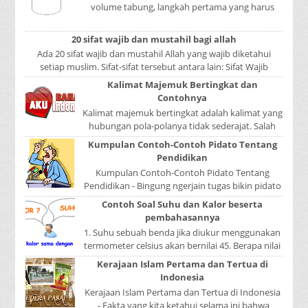
volume tabung, langkah pertama yang harus
kita lakukan adalah mencari luas lingkaran
tabun...
20 sifat wajib dan mustahil bagi allah
Ada 20 sifat wajib dan mustahil Allah yang wajib diketahui
setiap muslim. Sifat-sifat tersebut antara lain: Sifat Wajib
Tulisan A...
Kalimat Majemuk Bertingkat dan
Contohnya
Kalimat majemuk bertingkat adalah kalimat yang
hubungan pola-polanya tidak sederajat. Salah
satu pola menduduki sebagai induk kalimat, se...
Kumpulan Contoh-Contoh Pidato Tentang
Pendidikan
Kumpulan Contoh-Contoh Pidato Tentang
Pendidikan - Bingung ngerjain tugas bikin pidato
sekolah? Atau sedang nyari kumpulan contoh-
Contoh Soal Suhu dan Kalor beserta
contoh ...
pembahasannya
1. Suhu sebuah benda jika diukur menggunakan
termometer celsius akan bernilai 45. Berapa nilai
yang ditunjukkan oleh termometer Reamur, ...
Kerajaan Islam Pertama dan Tertua di
Indonesia
Kerajaan Islam Pertama dan Tertua di Indonesia
- Fakta yang kita ketahui selama ini bahwa