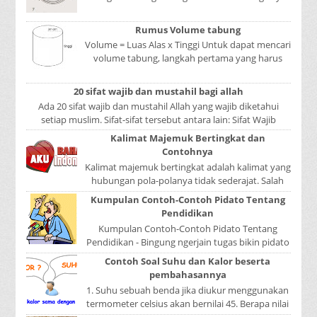
Mata adalah bagian yang sangat penting, karena
mer...
Rumus Volume tabung
Volume = Luas Alas x Tinggi Untuk dapat mencari
volume tabung, langkah pertama yang harus
kita lakukan adalah mencari luas lingkaran
tabun...
20 sifat wajib dan mustahil bagi allah
Ada 20 sifat wajib dan mustahil Allah yang wajib diketahui
setiap muslim. Sifat-sifat tersebut antara lain: Sifat Wajib
Tulisan A...
Kalimat Majemuk Bertingkat dan
Contohnya
Kalimat majemuk bertingkat adalah kalimat yang
hubungan pola-polanya tidak sederajat. Salah
satu pola menduduki sebagai induk kalimat, se...
Kumpulan Contoh-Contoh Pidato Tentang
Pendidikan
Kumpulan Contoh-Contoh Pidato Tentang
Pendidikan - Bingung ngerjain tugas bikin pidato
sekolah? Atau sedang nyari kumpulan contoh-
Contoh Soal Suhu dan Kalor beserta
contoh ...
pembahasannya
1. Suhu sebuah benda jika diukur menggunakan
termometer celsius akan bernilai 45. Berapa nilai
yang ditunjukkan oleh termometer Reamur, ...