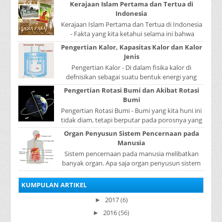
Kerajaan Islam Pertama dan Tertua di
Indonesia
Kerajaan Islam Pertama dan Tertua di Indonesia
- Fakta yang kita ketahui selama ini bahwa
kerajaan Samudera Pasai merupakan kerajaan ...
Pengertian Kalor, Kapasitas Kalor dan Kalor
Jenis
Pengertian Kalor - Di dalam fisika kalor di
defnisikan sebagai suatu bentuk energi yang
dapat berpindah atau mengalir dari benda yang
Pengertian Rotasi Bumi dan Akibat Rotasi
...
Bumi
Pengertian Rotasi Bumi - Bumi yang kita huni ini
tidak diam, tetapi berputar pada porosnya yang
disebut rotasi bumi. Waktu yang diperlukan...
Organ Penyusun Sistem Pencernaan pada
Manusia
Sistem pencernaan pada manusia melibatkan
banyak organ. Apa saja organ penyusun sistem
pencernaan pada manusia ? Organ penyusun
sistem p...
KUMPULAN ARTIKEL
2017
(6)
►
2016
(56)
►