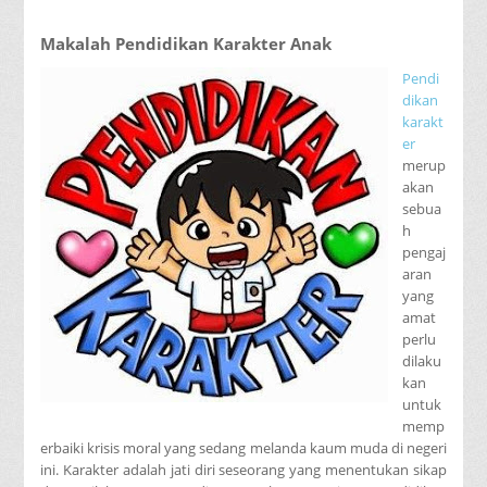
Makalah Pendidikan Karakter Anak
Pendi
dikan
karakt
er
merup
akan
sebua
h
pengaj
aran
yang
amat
perlu
dilaku
kan
untuk
memp
erbaiki krisis moral yang sedang melanda kaum muda di negeri
ini. Karakter adalah jati diri seseorang yang menentukan sikap