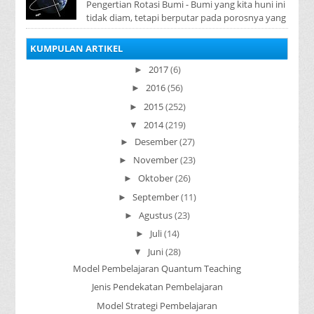
Pengertian Rotasi Bumi - Bumi yang kita huni ini
tidak diam, tetapi berputar pada porosnya yang
disebut rotasi bumi. Waktu yang diperlukan...
KUMPULAN ARTIKEL
2017
(6)
►
2016
(56)
►
2015
(252)
►
2014
(219)
▼
Desember
(27)
►
November
(23)
►
Oktober
(26)
►
September
(11)
►
Agustus
(23)
►
Juli
(14)
►
Juni
(28)
▼
Model Pembelajaran Quantum Teaching
Jenis Pendekatan Pembelajaran
Model Strategi Pembelajaran