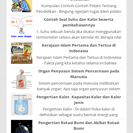
Kumpulan Contoh-Contoh Pidato Tentang
Pendidikan - Bingung ngerjain tugas bikin pidato
sekolah? Atau sedang nyari kumpulan contoh-
Contoh Soal Suhu dan Kalor beserta
contoh ...
pembahasannya
1. Suhu sebuah benda jika diukur menggunakan
termometer celsius akan bernilai 45. Berapa nilai
yang ditunjukkan oleh termometer Reamur, ...
Kerajaan Islam Pertama dan Tertua di
Indonesia
Kerajaan Islam Pertama dan Tertua di Indonesia
- Fakta yang kita ketahui selama ini bahwa
kerajaan Samudera Pasai merupakan kerajaan ...
Organ Penyusun Sistem Pencernaan pada
Manusia
Sistem pencernaan pada manusia melibatkan
banyak organ. Apa saja organ penyusun sistem
pencernaan pada manusia ? Organ penyusun
Pengertian Kalor, Kapasitas Kalor dan Kalor
sistem p...
Jenis
Pengertian Kalor - Di dalam fisika kalor di
defnisikan sebagai suatu bentuk energi yang
dapat berpindah atau mengalir dari benda yang
Pengertian Rotasi Bumi dan Akibat Rotasi
...
Bumi