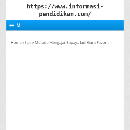
https://www.informasi-
pendidikan.com/
≡
M
E
Home
»
tips
»
Metode Mengajar Supaya Jadi Guru Favorit
N
U