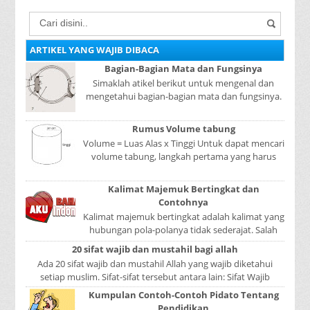
ARTIKEL YANG WAJIB DIBACA
Bagian-Bagian Mata dan Fungsinya
Simaklah atikel berikut untuk mengenal dan
mengetahui bagian-bagian mata dan fungsinya.
Mata adalah bagian yang sangat penting, karena
mer...
Rumus Volume tabung
Volume = Luas Alas x Tinggi Untuk dapat mencari
volume tabung, langkah pertama yang harus
kita lakukan adalah mencari luas lingkaran
tabun...
Kalimat Majemuk Bertingkat dan
Contohnya
Kalimat majemuk bertingkat adalah kalimat yang
hubungan pola-polanya tidak sederajat. Salah
satu pola menduduki sebagai induk kalimat, se...
20 sifat wajib dan mustahil bagi allah
Ada 20 sifat wajib dan mustahil Allah yang wajib diketahui
setiap muslim. Sifat-sifat tersebut antara lain: Sifat Wajib
Tulisan A...
Kumpulan Contoh-Contoh Pidato Tentang
Pendidikan