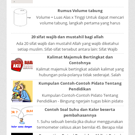
Mata adalah bagian yang sangat penting, karena
mer...
Rumus Volume tabung
Volume = Luas Alas x Tinggi Untuk dapat mencari
volume tabung, langkah pertama yang harus
kita lakukan adalah mencari luas lingkaran
tabun...
20 sifat wajib dan mustahil bagi allah
Ada 20 sifat wajib dan mustahil Allah yang wajib diketahui
setiap muslim. Sifat-sifat tersebut antara lain: Sifat Wajib
Tulisan A...
Kalimat Majemuk Bertingkat dan
Contohnya
Kalimat majemuk bertingkat adalah kalimat yang
hubungan pola-polanya tidak sederajat. Salah
satu pola menduduki sebagai induk kalimat, se...
Kumpulan Contoh-Contoh Pidato Tentang
Pendidikan
Kumpulan Contoh-Contoh Pidato Tentang
Pendidikan - Bingung ngerjain tugas bikin pidato
sekolah? Atau sedang nyari kumpulan contoh-
Contoh Soal Suhu dan Kalor beserta
contoh ...
pembahasannya
1. Suhu sebuah benda jika diukur menggunakan
termometer celsius akan bernilai 45. Berapa nilai
yang ditunjukkan oleh termometer Reamur, ...