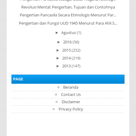
Revolusi Mental: Pengertian, Tujuan dan Contohnya
Pengertian Pancasila Secara Etimologis Menurut Par...
Pengertian dan Fungsi UUD 1945 Menurut Para Ahli S...
Agustus
(1)
►
2016
(56)
►
2015
(252)
►
2014
(219)
►
2013
(147)
►
PAGE
Beranda
Contact Us
Disclaimer
Privacy Policy