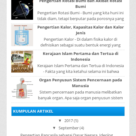
Pengertian Rotasi Bumi dan Akibat Rotasi
Bumi
Pengertian Rotasi Bumi - Bumi yang kita huni ini
tidak diam, tetapi berputar pada porosnya yang
disebut rotasi bumi. Waktu yang diperlukan...
Pengertian Kalor, Kapasitas Kalor dan Kalor
Jenis
Pengertian Kalor - Di dalam fisika kalor di
defnisikan sebagai suatu bentuk energi yang
dapat berpindah atau mengalir dari benda yang
Kerajaan Islam Pertama dan Tertua di
...
Indonesia
Kerajaan Islam Pertama dan Tertua di Indonesia
- Fakta yang kita ketahui selama ini bahwa
kerajaan Samudera Pasai merupakan kerajaan ...
Organ Penyusun Sistem Pencernaan pada
Manusia
Sistem pencernaan pada manusia melibatkan
banyak organ. Apa saja organ penyusun sistem
pencernaan pada manusia ? Organ penyusun
sistem p...
KUMPULAN ARTIKEL
2017
(5)
▼
September
(4)
▼
Pengertian Pancasila sebagai Dasar Negara, Ideolog...