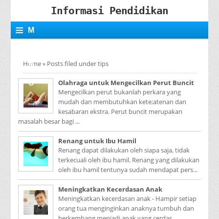
Informasi Pendidikan
≡
M
E
Home
»
Posts filed under tips
N
Olahraga untuk Mengecilkan Perut Buncit
U
Mengecilkan perut bukanlah perkara yang
mudah dan membutuhkan kete;atenan dan
kesabaran ekstra. Perut buncit merupakan
masalah besar bagi ...
Renang untuk Ibu Hamil
Renang dapat dilakukan oleh siapa saja, tidak
terkecuali oleh ibu hamil. Renang yang dilakukan
oleh ibu hamil tentunya sudah mendapat pers...
Meningkatkan Kecerdasan Anak
Meningkatkan kecerdasan anak - Hampir setiap
orang tua menginginkan anaknya tumbuh dan
berkembang menjadi anak yang cerdas.