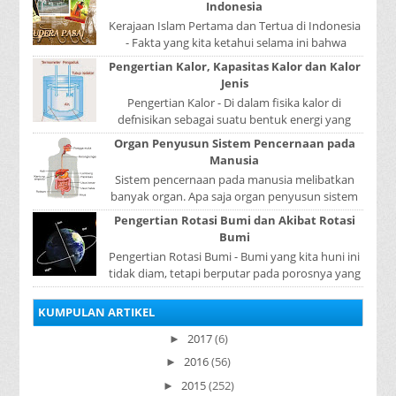
Indonesia
Kerajaan Islam Pertama dan Tertua di Indonesia
- Fakta yang kita ketahui selama ini bahwa
kerajaan Samudera Pasai merupakan kerajaan ...
Pengertian Kalor, Kapasitas Kalor dan Kalor
Jenis
Pengertian Kalor - Di dalam fisika kalor di
defnisikan sebagai suatu bentuk energi yang
dapat berpindah atau mengalir dari benda yang
Organ Penyusun Sistem Pencernaan pada
...
Manusia
Sistem pencernaan pada manusia melibatkan
banyak organ. Apa saja organ penyusun sistem
pencernaan pada manusia ? Organ penyusun
Pengertian Rotasi Bumi dan Akibat Rotasi
sistem p...
Bumi
Pengertian Rotasi Bumi - Bumi yang kita huni ini
tidak diam, tetapi berputar pada porosnya yang
disebut rotasi bumi. Waktu yang diperlukan...
KUMPULAN ARTIKEL
2017
(6)
►
2016
(56)
►
2015
(252)
►