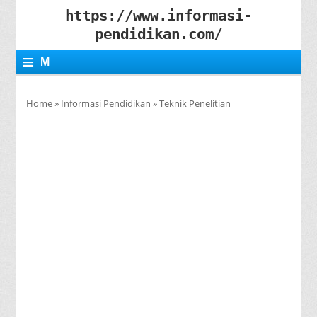
https://www.informasi-
pendidikan.com/
≡
M
E
Home
»
Informasi Pendidikan
»
Teknik Penelitian
N
U