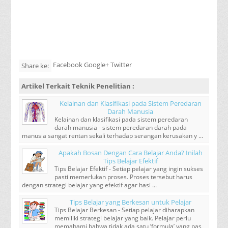
Facebook Google+ Twitter
Share ke:
Artikel Terkait
Teknik Penelitian
:
Kelainan dan Klasifikasi pada Sistem Peredaran
Darah Manusia
Kelainan dan klasifikasi pada sistem peredaran
darah manusia - sistem peredaran darah pada
manusia sangat rentan sekali terhadap serangan kerusakan y ...
Apakah Bosan Dengan Cara Belajar Anda? Inilah
Tips Belajar Efektif
Tips Belajar Efektif - Setiap pelajar yang ingin sukses
pasti memerlukan proses. Proses tersebut harus
dengan strategi belajar yang efektif agar hasi ...
Tips Belajar yang Berkesan untuk Pelajar
Tips Belajar Berkesan - Setiap pelajar diharapkan
memiliki strategi belajar yang baik. Pelajar perlu
memahami bahwa tidak ada satu ‘formula’ yang pas