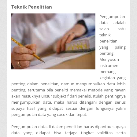
Teknik Penelitian
Pengumpulan
data adalah
salah satu
teknik
penelitian
yang paling
penting.
Menyusun
instrumen
memang
kegiatan yang
penting dalam penelitian, namun mengumpulkan data lebih
penting, terutama bila peneliti memakai metode yang rawan
akan masuknya unsur subjektif dari peneliti. Itulah pentingnya
mengumpulkan data, maka harus ditangani dengan serius
supaya hasil yang didapat sesuai dengan fungsinya yakni
pengumpulan data yang cocok dan tepat.
Pengumpulan data di dalam penelitian harus dipantau supaya
data yang didapat bisa terjaga tingkat validitas serta