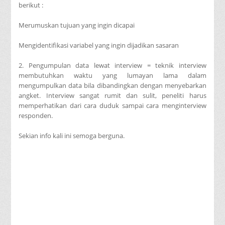
berikut :
Merumuskan tujuan yang ingin dicapai
Mengidentifikasi variabel yang ingin dijadikan sasaran
2. Pengumpulan data lewat interview = teknik interview
membutuhkan waktu yang lumayan lama dalam
mengumpulkan data bila dibandingkan dengan menyebarkan
angket. Interview sangat rumit dan sulit, peneliti harus
memperhatikan dari cara duduk sampai cara menginterview
responden.
Sekian info kali ini semoga berguna.