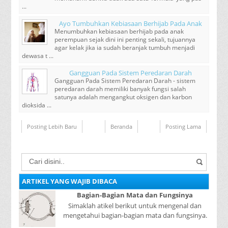
...
Ayo Tumbuhkan Kebiasaan Berhijab Pada Anak
Menumbuhkan kebiasaan berhijab pada anak
perempuan sejak dini ini penting sekali, tujuannya
agar kelak jika ia sudah beranjak tumbuh menjadi
dewasa t ...
Gangguan Pada Sistem Peredaran Darah
Gangguan Pada Sistem Peredaran Darah - sistem
peredaran darah memiliki banyak fungsi salah
satunya adalah mengangkut oksigen dan karbon
dioksida ...
Posting Lebih Baru
Beranda
Posting Lama
ARTIKEL YANG WAJIB DIBACA
Bagian-Bagian Mata dan Fungsinya
Simaklah atikel berikut untuk mengenal dan
mengetahui bagian-bagian mata dan fungsinya.
Mata adalah bagian yang sangat penting, karena