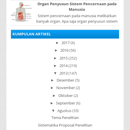
disebut rotasi bumi. Waktu yang diperlukan...
Organ Penyusun Sistem Pencernaan pada
Manusia
Sistem pencernaan pada manusia melibatkan
banyak organ. Apa saja organ penyusun sistem
pencernaan pada manusia ? Organ penyusun
sistem p...
KUMPULAN ARTIKEL
2017
(6)
►
2016
(56)
►
2015
(252)
►
2014
(219)
►
2013
(147)
▼
Desember
(5)
►
November
(2)
►
Oktober
(2)
►
September
(6)
►
Agustus
(33)
▼
Tema Penelitian
Sistematika Proposal Penelitian