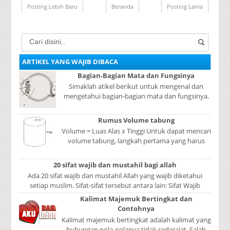
Posting Lebih Baru
Beranda
Posting Lama
ARTIKEL YANG WAJIB DIBACA
Bagian-Bagian Mata dan Fungsinya
Simaklah atikel berikut untuk mengenal dan
mengetahui bagian-bagian mata dan fungsinya.
Mata adalah bagian yang sangat penting, karena
mer...
Rumus Volume tabung
Volume = Luas Alas x Tinggi Untuk dapat mencari
volume tabung, langkah pertama yang harus
kita lakukan adalah mencari luas lingkaran
tabun...
20 sifat wajib dan mustahil bagi allah
Ada 20 sifat wajib dan mustahil Allah yang wajib diketahui
setiap muslim. Sifat-sifat tersebut antara lain: Sifat Wajib
Tulisan A...
Kalimat Majemuk Bertingkat dan
Contohnya
Kalimat majemuk bertingkat adalah kalimat yang
hubungan pola-polanya tidak sederajat. Salah