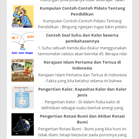
satu pola menduduki sebagai induk kalimat, se...
Kumpulan Contoh-Contoh Pidato Tentang
Pendidikan
Kumpulan Contoh-Contoh Pidato Tentang
Pendidikan - Bingung ngerjain tugas bikin pidato
sekolah? Atau sedang nyari kumpulan contoh-
Contoh Soal Suhu dan Kalor beserta
contoh ...
pembahasannya
1. Suhu sebuah benda jika diukur menggunakan
termometer celsius akan bernilai 45. Berapa nilai
yang ditunjukkan oleh termometer Reamur, ...
Kerajaan Islam Pertama dan Tertua di
Indonesia
Kerajaan Islam Pertama dan Tertua di Indonesia
- Fakta yang kita ketahui selama ini bahwa
kerajaan Samudera Pasai merupakan kerajaan ...
Pengertian Kalor, Kapasitas Kalor dan Kalor
Jenis
Pengertian Kalor - Di dalam fisika kalor di
defnisikan sebagai suatu bentuk energi yang
dapat berpindah atau mengalir dari benda yang
Pengertian Rotasi Bumi dan Akibat Rotasi
...
Bumi
Pengertian Rotasi Bumi - Bumi yang kita huni ini
tidak diam, tetapi berputar pada porosnya yang