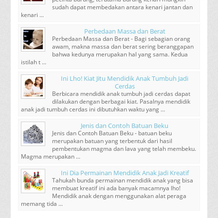
sudah dapat membedakan antara kenari jantan dan
kenari ...
Perbedaan Massa dan Berat
Perbedaan Massa dan Berat - Bagi sebagian orang
awam, makna massa dan berat sering beranggapan
bahwa kedunya merupakan hal yang sama. Kedua
istilah t ...
Ini Lho! Kiat Jitu Mendidik Anak Tumbuh Jadi
Cerdas
Berbicara mendidik anak tumbuh jadi cerdas dapat
dilakukan dengan berbagai kiat. Pasalnya mendidik
anak jadi tumbuh cerdas ini dibutuhkan waktu yang ...
Jenis dan Contoh Batuan Beku
Jenis dan Contoh Batuan Beku - batuan beku
merupakan batuan yang terbentuk dari hasil
pembentukan magma dan lava yang telah membeku.
Magma merupakan ...
Ini Dia Permainan Mendidik Anak Jadi Kreatif
Tahukah bunda permainan mendidik anak yang bisa
membuat kreatif ini ada banyak macamnya lho!
Mendidik anak dengan menggunakan alat peraga
memang tida ...