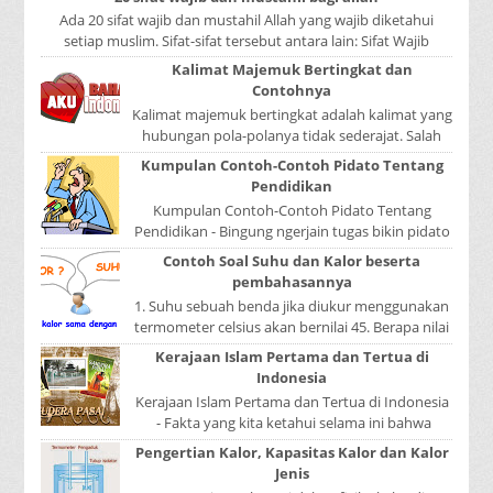
Ada 20 sifat wajib dan mustahil Allah yang wajib diketahui
setiap muslim. Sifat-sifat tersebut antara lain: Sifat Wajib
Tulisan A...
Kalimat Majemuk Bertingkat dan
Contohnya
Kalimat majemuk bertingkat adalah kalimat yang
hubungan pola-polanya tidak sederajat. Salah
satu pola menduduki sebagai induk kalimat, se...
Kumpulan Contoh-Contoh Pidato Tentang
Pendidikan
Kumpulan Contoh-Contoh Pidato Tentang
Pendidikan - Bingung ngerjain tugas bikin pidato
sekolah? Atau sedang nyari kumpulan contoh-
Contoh Soal Suhu dan Kalor beserta
contoh ...
pembahasannya
1. Suhu sebuah benda jika diukur menggunakan
termometer celsius akan bernilai 45. Berapa nilai
yang ditunjukkan oleh termometer Reamur, ...
Kerajaan Islam Pertama dan Tertua di
Indonesia
Kerajaan Islam Pertama dan Tertua di Indonesia
- Fakta yang kita ketahui selama ini bahwa
kerajaan Samudera Pasai merupakan kerajaan ...
Pengertian Kalor, Kapasitas Kalor dan Kalor
Jenis