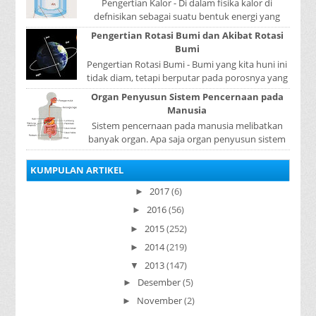
Pengertian Kalor - Di dalam fisika kalor di
defnisikan sebagai suatu bentuk energi yang
dapat berpindah atau mengalir dari benda yang
Pengertian Rotasi Bumi dan Akibat Rotasi
...
Bumi
Pengertian Rotasi Bumi - Bumi yang kita huni ini
tidak diam, tetapi berputar pada porosnya yang
disebut rotasi bumi. Waktu yang diperlukan...
Organ Penyusun Sistem Pencernaan pada
Manusia
Sistem pencernaan pada manusia melibatkan
banyak organ. Apa saja organ penyusun sistem
pencernaan pada manusia ? Organ penyusun
sistem p...
KUMPULAN ARTIKEL
2017
(6)
►
2016
(56)
►
2015
(252)
►
2014
(219)
►
2013
(147)
▼
Desember
(5)
►
November
(2)
►