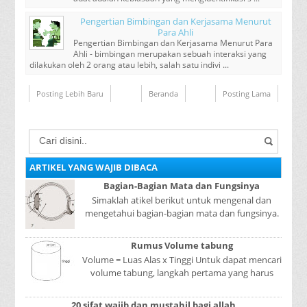
Pengertian Bimbingan dan Kerjasama Menurut
Para Ahli
Pengertian Bimbingan dan Kerjasama Menurut Para
Ahli - bimbingan merupakan sebuah interaksi yang
dilakukan oleh 2 orang atau lebih, salah satu indivi ...
Posting Lebih Baru
Beranda
Posting Lama
ARTIKEL YANG WAJIB DIBACA
Bagian-Bagian Mata dan Fungsinya
Simaklah atikel berikut untuk mengenal dan
mengetahui bagian-bagian mata dan fungsinya.
Mata adalah bagian yang sangat penting, karena
mer...
Rumus Volume tabung
Volume = Luas Alas x Tinggi Untuk dapat mencari
volume tabung, langkah pertama yang harus
kita lakukan adalah mencari luas lingkaran
tabun...
20 sifat wajib dan mustahil bagi allah