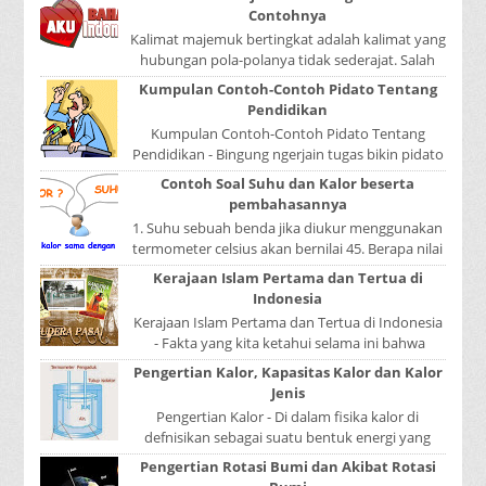
Contohnya
Kalimat majemuk bertingkat adalah kalimat yang
hubungan pola-polanya tidak sederajat. Salah
satu pola menduduki sebagai induk kalimat, se...
Kumpulan Contoh-Contoh Pidato Tentang
Pendidikan
Kumpulan Contoh-Contoh Pidato Tentang
Pendidikan - Bingung ngerjain tugas bikin pidato
sekolah? Atau sedang nyari kumpulan contoh-
Contoh Soal Suhu dan Kalor beserta
contoh ...
pembahasannya
1. Suhu sebuah benda jika diukur menggunakan
termometer celsius akan bernilai 45. Berapa nilai
yang ditunjukkan oleh termometer Reamur, ...
Kerajaan Islam Pertama dan Tertua di
Indonesia
Kerajaan Islam Pertama dan Tertua di Indonesia
- Fakta yang kita ketahui selama ini bahwa
kerajaan Samudera Pasai merupakan kerajaan ...
Pengertian Kalor, Kapasitas Kalor dan Kalor
Jenis
Pengertian Kalor - Di dalam fisika kalor di
defnisikan sebagai suatu bentuk energi yang
dapat berpindah atau mengalir dari benda yang
Pengertian Rotasi Bumi dan Akibat Rotasi
...