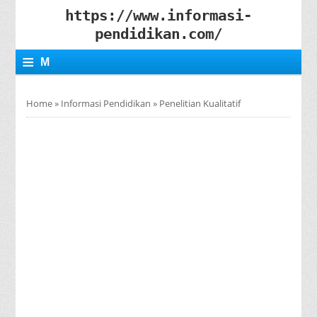
https://www.informasi-
pendidikan.com/
≡
M
E
Home
»
Informasi Pendidikan
»
Penelitian Kualitatif
N
U