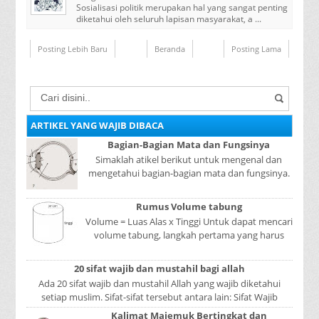
Sosialisasi politik merupakan hal yang sangat penting
diketahui oleh seluruh lapisan masyarakat, a ...
Posting Lebih Baru
Beranda
Posting Lama
ARTIKEL YANG WAJIB DIBACA
Bagian-Bagian Mata dan Fungsinya
Simaklah atikel berikut untuk mengenal dan
mengetahui bagian-bagian mata dan fungsinya.
Mata adalah bagian yang sangat penting, karena
mer...
Rumus Volume tabung
Volume = Luas Alas x Tinggi Untuk dapat mencari
volume tabung, langkah pertama yang harus
kita lakukan adalah mencari luas lingkaran
tabun...
20 sifat wajib dan mustahil bagi allah
Ada 20 sifat wajib dan mustahil Allah yang wajib diketahui
setiap muslim. Sifat-sifat tersebut antara lain: Sifat Wajib
Tulisan A...
Kalimat Majemuk Bertingkat dan