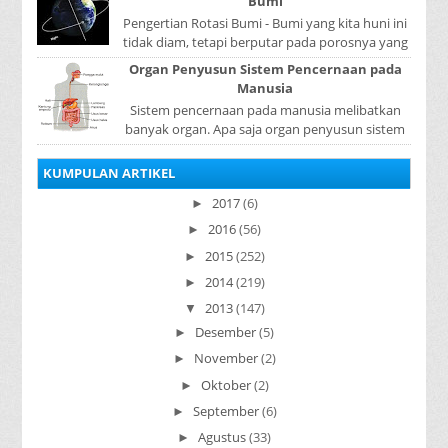
Bumi
Pengertian Rotasi Bumi - Bumi yang kita huni ini
tidak diam, tetapi berputar pada porosnya yang
disebut rotasi bumi. Waktu yang diperlukan...
Organ Penyusun Sistem Pencernaan pada
Manusia
Sistem pencernaan pada manusia melibatkan
banyak organ. Apa saja organ penyusun sistem
pencernaan pada manusia ? Organ penyusun
sistem p...
KUMPULAN ARTIKEL
2017
(6)
►
2016
(56)
►
2015
(252)
►
2014
(219)
►
2013
(147)
▼
Desember
(5)
►
November
(2)
►
Oktober
(2)
►
September
(6)
►
Agustus
(33)
►