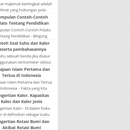
mat majemuk bertingkat adalah
alimat yang hubungan pola-
nya tidak sederajat. Salah satu
mpulan Contoh-Contoh
la menduduki sebagai induk
dato Tentang Pendidikan
kalimat, se...
pulan Contoh-Contoh Pidato
ntang Pendidikan - Bingung
ain tugas bikin pidato sekolah?
ntoh Soal Suhu dan Kalor
tau sedang nyari kumpulan
eserta pembahasannya
contoh-contoh ...
Suhu sebuah benda jika diukur
gunakan termometer celsius
 bernilai 45. Berapa nilai yang
ajaan Islam Pertama dan
tunjukkan oleh termometer
Tertua di Indonesia
Reamur, ...
jaan Islam Pertama dan Tertua
 Indonesia - Fakta yang kita
hui selama ini bahwa kerajaan
ngertian Kalor, Kapasitas
amudera Pasai merupakan
Kalor dan Kalor Jenis
kerajaan ...
ertian Kalor - Di dalam fisika
or di defnisikan sebagai suatu
k energi yang dapat berpindah
ngertian Rotasi Bumi dan
u mengalir dari benda yang ...
Akibat Rotasi Bumi