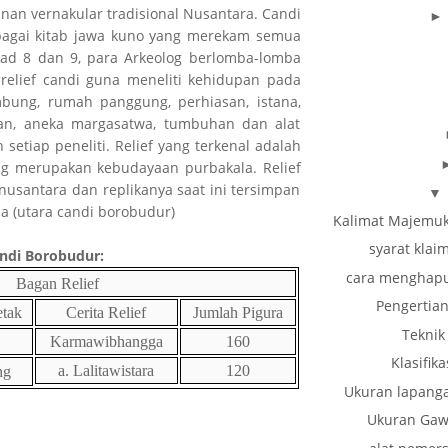
an vernakular tradisional Nusantara. Candi
bagai kitab jawa kuno yang merekam semua
ad 8 dan 9, para Arkeolog berlomba-lomba
relief candi guna meneliti kehidupan pada
bung, rumah panggung, perhiasan, istana,
aan, aneka margasatwa, tumbuhan dan alat
h setiap peneliti. Relief yang terkenal adalah
ng merupakan kebudayaan purbakala. Relief
nusantara dan replikanya saat ini tersimpan
▼
 (utara candi borobudur)
Kalimat Majemuk
syarat klai
andi Borobudur:
cara menghapu
Bagan Relief
Pengertian
etak
Cerita Relief
Jumlah Pigura
Teknik
Karmawibhangga
160
Klasifi
a. Lalitawistara
120
ng
Ukuran lapanga
Ukuran Gaw