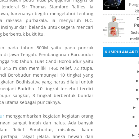
Penge
Jenderal Sir Thomas Stamford Raffles. Ia
ki
jawa, karenanya begitu mengetahui tentang
be
O
 raksasa purbakala, ia menyuruh H.C.
dis
Pe
insinyur dari belanda untuk segera mencari
Sis
berbentuk bukit itu.
meli
orga
un pada tahun 800M yaitu pada puncak
KUMPULAN ARTI
pad
ra di Jawa Tengah. Pembangunan Borobudur
ngga 100 tahun. Luas Candi Borobudur yaitu
 34,5 m dan memiliki 1460 relief, 72 stupa,
ndi Borobudur mempunyai 10 tingkat yang
katan Bodhisattva yang harus dilalui untuk
njadi Buddha. 10 tingkat tersebut terdiri
bujur sangkar, 3 tingkat berbentuk bundar
pa utama sebagai puncaknya.
►
ur
menggambarkan kegiatan kegiatan orang
►
engan sangat indah dan halus. Ada banyak
lam Relief Borobudur, misalnya kaum
►
 pertapa, rakyat jelata, aneka hewan dan