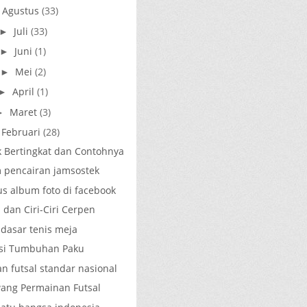
Agustus
(33)
►
Juli
(33)
►
Juni
(1)
►
Mei
(2)
►
April
(1)
►
Maret
(3)
►
Februari
(28)
 Bertingkat dan Contohnya
m pencairan jamsostek
s album foto di facebook
 dan Ciri-Ciri Cerpen
 dasar tenis meja
kasi Tumbuhan Paku
n futsal standar nasional
ang Permainan Futsal