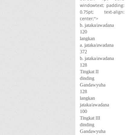
windowtext; padding:
0.75pt; text-align:
center;">
b. jataka/awadana
120
langkan
a. jataka/awadana
372
b. jataka/awadana
128
Tingkat II
dinding
Gandawyuha
128
langkan
jataka/awadana
100
Tingkat III
dinding
Gandawyuha