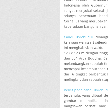
Indonesia oleh Gubernur 
sangat menyukai sejarah 
adanya penemuan benda
Cornelius yang merupakan 
keberadaan bangunan yang 
Candi Borobudur
dibang
kejayaan wangsa Syailend
ini menghabiskan waktu hi
123 x 123 m dengan tinggi
dan 504 Arca Buddha. Ca
melambangkan sepuluh ting
mencapai kesempurnaan me
dari 6 tingkat berbentuk 
melingkar, dan sebuah stu
Relief pada candi Borobud
terdahulu, yang dibuat d
gambar ditampilkan da
bangsawan berhati baik,