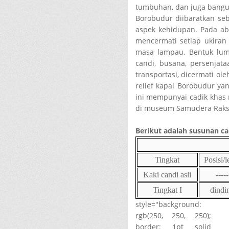
tumbuhan, dan juga bangun
Borobudur diibaratkan se
aspek kehidupan. Pada ab
mencermati setiap ukiran 
masa lampau. Bentuk lum
candi, busana, persenjat
transportasi, dicermati ole
relief kapal Borobudur ya
ini mempunyai cadik khas 
di museum Samudera Raksa
Berikut adalah susunan c
Tingkat
Posisi/l
Kaki candi asli
-----
Tingkat I
dindi
style="background:
rgb(250, 250, 250);
border: 1pt solid