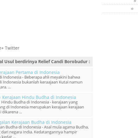
+ Twitter
al Usul berdirinya Relief Candi Borobudur
:
erajaan Pertama di Indonesia
i Indonesia - Beberapa ahli meyakini bahwa
di Indonesia bukanlah keraajaan Kutai namun
ra. ...
- Kerajaan Hindu Budha di Indonesia
n Hindu Budha di Indonesia - kerajaan yang
g di Indonesia merupakan kerajaan kerajaan
 dikarena ...
galan Kerajaan Budha di Indonesia
an Budha di Indonesia - Asal mula agama Budha,
dari negara India. Kedatangannya hampir
kedat ...