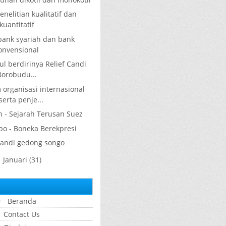
nelitian kualitatif dan
kuantitatif
ank syariah dan bank
onvensional
ul berdirinya Relief Candi
Borobudu...
rganisasi internasional
serta penje...
h - Sejarah Terusan Suez
bo - Boneka Berekpresi
candi gedong songo
Januari
(31)
►
Beranda
Contact Us