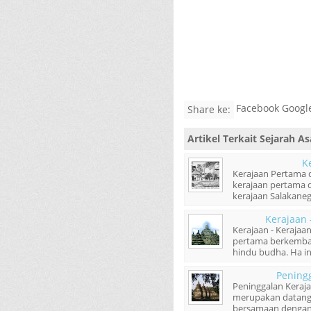
Facebook Google
Share ke:
Artikel Terkait
Sejarah As
K
Kerajaan Pertama d
kerajaan pertama 
kerajaan Salakanega
Kerajaan 
Kerajaan - Kerajaa
pertama berkemban
hindu budha. Ha ini
Pening
Peninggalan Keraja
merupakan datang 
bersamaan dengan 