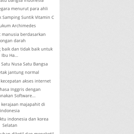
satu bangsa indonesia
egara menurut para ahli
k Samping Suntik Vitamin C
Hukum Archimedes
at manusia berdasarkan
longan darah
g baik dan tidak baik untuk
Ibu Ha...
u Satu Nusa Satu Bangsa
etak jantung normal
kecepatan akses internet
ahasa Inggris dengan
akan Software...
 kerajaan majapahit di
indonesia
tu indonesia dan korea
Selatan
han dikotil dan monokotil