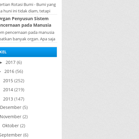
rtian Rotasi Bumi - Bumi yang
ta huni ini tidak diam, tetapi
rputar pada porosnya yang
rgan Penyusun Sistem
ebut rotasi bumi. Waktu yang
ncernaan pada Manusia
diperlukan...
tem pencernaan pada manusia
batkan banyak organ. Apa saja
n penyusun sistem pencernaan
KEL
a manusia ? Organ penyusun
sistem p...
2017
(6)
►
2016
(56)
►
2015
(252)
►
2014
(219)
►
2013
(147)
▼
Desember
(5)
November
(2)
Oktober
(2)
►
September
(6)