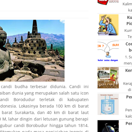
Kali
k
pola
Ku
po
Pi
Kum
Te
ngerj
Co
A
b
1. 
meng
akan
Ker
di
Kera
candi budha terbesar didunia. Candi ini
di
aiban dunia yang merupakan salah satu icon
keta
Pe
Candi Borodudur terletak di kabupaten
S
donesia. Lokasinya berada 100 km di barat
Peng
barat Surakarta, dan 40 km di barat laut
kal
 M, lahar dingin dari letusan gunung berapi
bentu
Pe
ubur candi Borobudur hingga tahun 1814.
ata
ditemukan pada masa penjajahan Inggris di