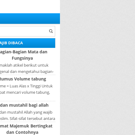
AJIB DIBACA
agian-Bagian Mata dan
Fungsinya
maklah atikel berikut untuk
enal dan mengetahui bagian-
ian mata dan fungsinya. Mata
Rumus Volume tabung
ah bagian yang sangat penting,
me = Luas Alas x Tinggi Untuk
karena mer...
pat mencari volume tabung,
gkah pertama yang harus kita
 dan mustahil bagi allah
akukan adalah mencari luas
lingkaran tabun...
 dan mustahil Allah yang wajib
lim. Sifat-sifat tersebut antara
fat Wajib Tulisan A...
imat Majemuk Bertingkat
dan Contohnya