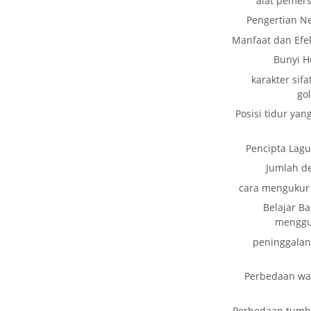
alat pemer
Pengertian N
Manfaat dan Efe
Bunyi 
karakter sif
go
Posisi tidur yan
Pencipta Lag
Jumlah d
cara mengukur 
Belajar B
menggun
peninggalan
Perbedaan wak
Perbedaan tumbu