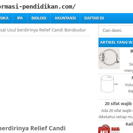
ormasi-pendidikan.com/
ISIKA
IPA
BIOLOGI
AKUNTANSI
DAFTAR ISI
sal Usul berdirinya Relief Candi Borobudur
ARTIKEL YANG W
B
Si
meng
bag
adal
Volu
da
lan
20 sifat wajib
l
Ada 20 sifat wajib
diketahui setiap mus
lain: Si
Kal
berdirinya Relief Candi