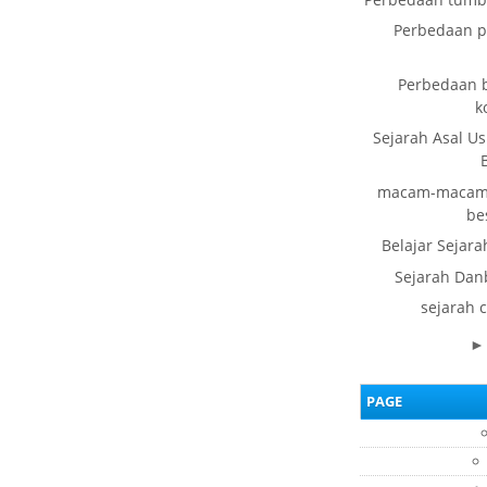
Perbedaan pe
Perbedaan b
k
Sejarah Asal Us
macam-macam o
be
Belajar Sejara
Sejarah Dan
sejarah 
PAGE