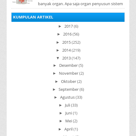
banyak organ. Apa saja organ penyusun sistem
pencernaan pada manusia ? Organ penyusun
sistem p...
KUMPULAN ARTIKEL
2017
(6)
►
2016
(56)
►
2015
(252)
►
2014
(219)
►
2013
(147)
▼
Desember
(5)
►
November
(2)
►
Oktober
(2)
►
September
(6)
►
Agustus
(33)
►
Juli
(33)
►
Juni
(1)
►
Mei
(2)
►
April
(1)
►