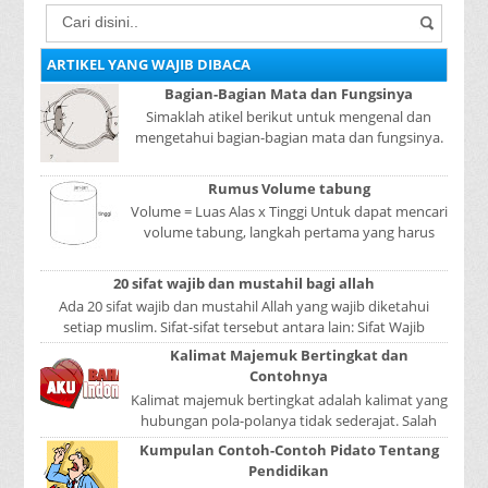
ARTIKEL YANG WAJIB DIBACA
Bagian-Bagian Mata dan Fungsinya
Simaklah atikel berikut untuk mengenal dan
mengetahui bagian-bagian mata dan fungsinya.
Mata adalah bagian yang sangat penting, karena
mer...
Rumus Volume tabung
Volume = Luas Alas x Tinggi Untuk dapat mencari
volume tabung, langkah pertama yang harus
kita lakukan adalah mencari luas lingkaran
tabun...
20 sifat wajib dan mustahil bagi allah
Ada 20 sifat wajib dan mustahil Allah yang wajib diketahui
setiap muslim. Sifat-sifat tersebut antara lain: Sifat Wajib
Tulisan A...
Kalimat Majemuk Bertingkat dan
Contohnya
Kalimat majemuk bertingkat adalah kalimat yang
hubungan pola-polanya tidak sederajat. Salah
satu pola menduduki sebagai induk kalimat, se...
Kumpulan Contoh-Contoh Pidato Tentang
Pendidikan