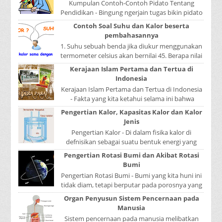
Kumpulan Contoh-Contoh Pidato Tentang
Pendidikan - Bingung ngerjain tugas bikin pidato
sekolah? Atau sedang nyari kumpulan contoh-
Contoh Soal Suhu dan Kalor beserta
contoh ...
pembahasannya
1. Suhu sebuah benda jika diukur menggunakan
termometer celsius akan bernilai 45. Berapa nilai
yang ditunjukkan oleh termometer Reamur, ...
Kerajaan Islam Pertama dan Tertua di
Indonesia
Kerajaan Islam Pertama dan Tertua di Indonesia
- Fakta yang kita ketahui selama ini bahwa
kerajaan Samudera Pasai merupakan kerajaan ...
Pengertian Kalor, Kapasitas Kalor dan Kalor
Jenis
Pengertian Kalor - Di dalam fisika kalor di
defnisikan sebagai suatu bentuk energi yang
dapat berpindah atau mengalir dari benda yang
Pengertian Rotasi Bumi dan Akibat Rotasi
...
Bumi
Pengertian Rotasi Bumi - Bumi yang kita huni ini
tidak diam, tetapi berputar pada porosnya yang
disebut rotasi bumi. Waktu yang diperlukan...
Organ Penyusun Sistem Pencernaan pada
Manusia
Sistem pencernaan pada manusia melibatkan