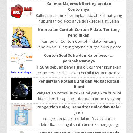
Tulisan A...
Kalimat Majemuk Bertingkat dan
Contohnya
Kalimat majemuk bertingkat adalah kalimat yang
hubungan pola-polanya tidak sederajat. Salah
satu pola menduduki sebagai induk kalimat, se...
Kumpulan Contoh-Contoh Pidato Tentang
Pendidikan
Kumpulan Contoh-Contoh Pidato Tentang
Pendidikan - Bingung ngerjain tugas bikin pidato
sekolah? Atau sedang nyari kumpulan contoh-
Contoh Soal Suhu dan Kalor beserta
contoh ...
pembahasannya
1. Suhu sebuah benda jika diukur menggunakan
termometer celsius akan bernilai 45. Berapa nilai
yang ditunjukkan oleh termometer Reamur, ...
Pengertian Rotasi Bumi dan Akibat Rotasi
Bumi
Pengertian Rotasi Bumi - Bumi yang kita huni ini
tidak diam, tetapi berputar pada porosnya yang
disebut rotasi bumi. Waktu yang diperlukan...
Pengertian Kalor, Kapasitas Kalor dan Kalor
Jenis
Pengertian Kalor - Di dalam fisika kalor di
defnisikan sebagai suatu bentuk energi yang
dapat berpindah atau mengalir dari benda yang
Organ Penyusun Sistem Pencernaan pada