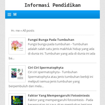
Informasi Pendidikan
≡
M
E
Home
»
All posts
N
Fungsi Bunga Pada Tumbuhan
U
Fungsi bunga pada tumbuhan - Tumbuhan
adalah salah satu jenis makhluk hidup yang ada
di dunia ini. Tumbuhan yang ada di dunia ini ada
ba...
Ciri Ciri Spermatophyta
Ciri ciri spermatophyta - Tumbuhan
Spermatophyta atau jenis tumbuhan berbiji ini
meliputi semua jenis tumbuhan yang
berpembuluh dan mela...
Faktor Yang Mempengaruhi Fotosintesis
Faktor yang mempengaruhi fotosintesis - Pada
kesempatan ini saya akan membahas tentang