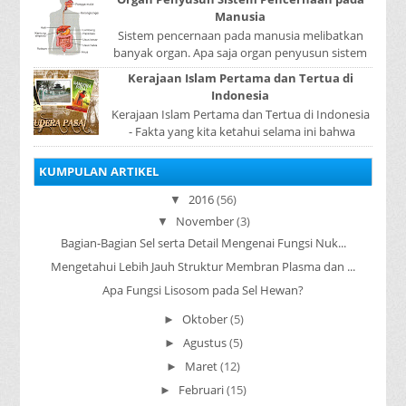
...
Manusia
Sistem pencernaan pada manusia melibatkan
banyak organ. Apa saja organ penyusun sistem
pencernaan pada manusia ? Organ penyusun
Kerajaan Islam Pertama dan Tertua di
sistem p...
Indonesia
Kerajaan Islam Pertama dan Tertua di Indonesia
- Fakta yang kita ketahui selama ini bahwa
kerajaan Samudera Pasai merupakan kerajaan ...
KUMPULAN ARTIKEL
2016
(56)
▼
November
(3)
▼
Bagian-Bagian Sel serta Detail Mengenai Fungsi Nuk...
Mengetahui Lebih Jauh Struktur Membran Plasma dan ...
Apa Fungsi Lisosom pada Sel Hewan?
Oktober
(5)
►
Agustus
(5)
►
Maret
(12)
►
Februari
(15)
►