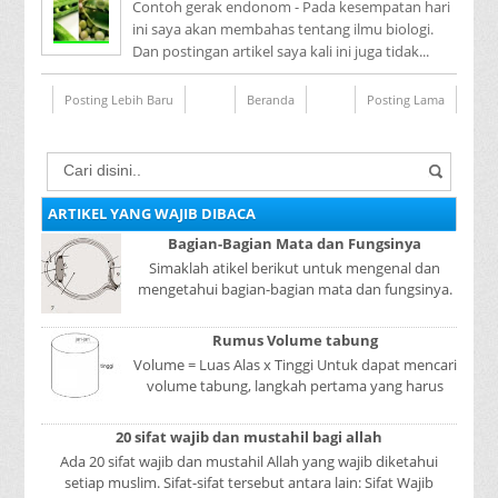
Contoh gerak endonom - Pada kesempatan hari
ini saya akan membahas tentang ilmu biologi.
Dan postingan artikel saya kali ini juga tidak...
Posting Lebih Baru
Beranda
Posting Lama
ARTIKEL YANG WAJIB DIBACA
Bagian-Bagian Mata dan Fungsinya
Simaklah atikel berikut untuk mengenal dan
mengetahui bagian-bagian mata dan fungsinya.
Mata adalah bagian yang sangat penting, karena
mer...
Rumus Volume tabung
Volume = Luas Alas x Tinggi Untuk dapat mencari
volume tabung, langkah pertama yang harus
kita lakukan adalah mencari luas lingkaran
tabun...
20 sifat wajib dan mustahil bagi allah
Ada 20 sifat wajib dan mustahil Allah yang wajib diketahui
setiap muslim. Sifat-sifat tersebut antara lain: Sifat Wajib