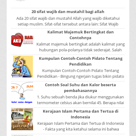
kita lakukan adalah mencari luas lingkaran
tabun...
20 sifat wajib dan mustahil bagi allah
Ada 20 sifat wajib dan mustahil Allah yang wajib diketahui
setiap muslim. Sifat-sifat tersebut antara lain: Sifat Wajib
Tulisan A...
Kalimat Majemuk Bertingkat dan
Contohnya
Kalimat majemuk bertingkat adalah kalimat yang
hubungan pola-polanya tidak sederajat. Salah
satu pola menduduki sebagai induk kalimat, se...
Kumpulan Contoh-Contoh Pidato Tentang
Pendidikan
Kumpulan Contoh-Contoh Pidato Tentang
Pendidikan - Bingung ngerjain tugas bikin pidato
sekolah? Atau sedang nyari kumpulan contoh-
Contoh Soal Suhu dan Kalor beserta
contoh ...
pembahasannya
1. Suhu sebuah benda jika diukur menggunakan
termometer celsius akan bernilai 45. Berapa nilai
yang ditunjukkan oleh termometer Reamur, ...
Kerajaan Islam Pertama dan Tertua di
Indonesia
Kerajaan Islam Pertama dan Tertua di Indonesia
- Fakta yang kita ketahui selama ini bahwa
kerajaan Samudera Pasai merupakan kerajaan ...