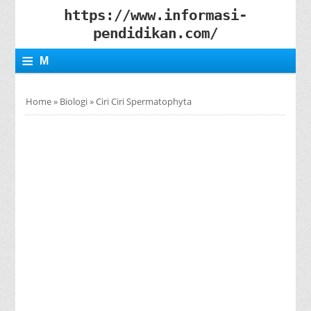
https://www.informasi-
pendidikan.com/
≡
M
E
Home
»
Biologi
»
Ciri Ciri Spermatophyta
N
U