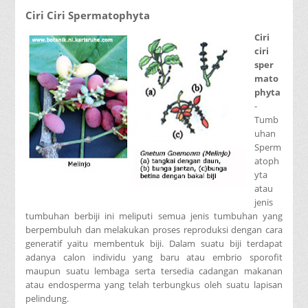
Ciri Ciri Spermatophyta
Ciri
ciri
sper
mato
phyta
-
Tumb
uhan
Sperm
atoph
yta
atau
jenis
tumbuhan berbiji ini meliputi semua jenis tumbuhan yang
berpembuluh dan melakukan proses reproduksi dengan cara
generatif yaitu membentuk biji. Dalam suatu biji terdapat
adanya calon individu yang baru atau embrio sporofit
maupun suatu lembaga serta tersedia cadangan makanan
atau endosperma yang telah terbungkus oleh suatu lapisan
pelindung.