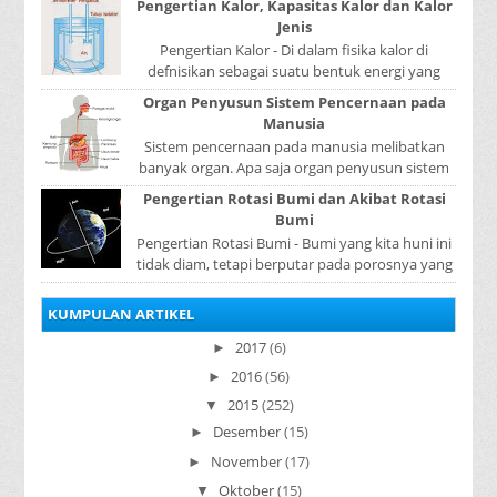
Pengertian Kalor, Kapasitas Kalor dan Kalor
Jenis
Pengertian Kalor - Di dalam fisika kalor di
defnisikan sebagai suatu bentuk energi yang
dapat berpindah atau mengalir dari benda yang
Organ Penyusun Sistem Pencernaan pada
...
Manusia
Sistem pencernaan pada manusia melibatkan
banyak organ. Apa saja organ penyusun sistem
pencernaan pada manusia ? Organ penyusun
Pengertian Rotasi Bumi dan Akibat Rotasi
sistem p...
Bumi
Pengertian Rotasi Bumi - Bumi yang kita huni ini
tidak diam, tetapi berputar pada porosnya yang
disebut rotasi bumi. Waktu yang diperlukan...
KUMPULAN ARTIKEL
2017
(6)
►
2016
(56)
►
2015
(252)
▼
Desember
(15)
►
November
(17)
►
Oktober
(15)
▼