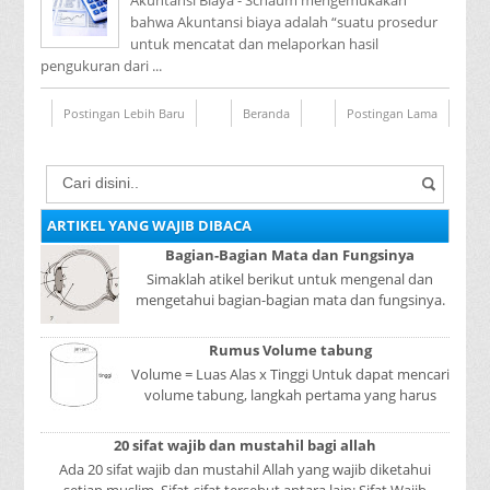
Akuntansi Biaya - Schaum mengemukakan
bahwa Akuntansi biaya adalah “suatu prosedur
untuk mencatat dan melaporkan hasil
pengukuran dari ...
Postingan Lebih Baru
Beranda
Postingan Lama
ARTIKEL YANG WAJIB DIBACA
Bagian-Bagian Mata dan Fungsinya
Simaklah atikel berikut untuk mengenal dan
mengetahui bagian-bagian mata dan fungsinya.
Mata adalah bagian yang sangat penting, karena
mer...
Rumus Volume tabung
Volume = Luas Alas x Tinggi Untuk dapat mencari
volume tabung, langkah pertama yang harus
kita lakukan adalah mencari luas lingkaran
tabun...
20 sifat wajib dan mustahil bagi allah
Ada 20 sifat wajib dan mustahil Allah yang wajib diketahui
setiap muslim. Sifat-sifat tersebut antara lain: Sifat Wajib