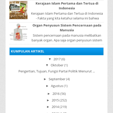
dapat berpindah atau mengalir dari benda yang
Kerajaan Islam Pertama dan Tertua di
...
Indonesia
Kerajaan Islam Pertama dan Tertua di Indonesia
- Fakta yang kita ketahui selama ini bahwa
kerajaan Samudera Pasai merupakan kerajaan ...
Organ Penyusun Sistem Pencernaan pada
Manusia
Sistem pencernaan pada manusia melibatkan
banyak organ. Apa saja organ penyusun sistem
pencernaan pada manusia ? Organ penyusun
sistem p...
KUMPULAN ARTIKEL
2017
(6)
▼
Oktober
(1)
▼
Pengertian, Tujuan, Fungsi Partai Politik Menurut ...
September
(4)
►
Agustus
(1)
►
2016
(56)
►
2015
(252)
►
2014
(219)
►