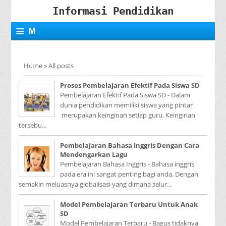
Informasi Pendidikan
≡
M
E
Home
»
All posts
N
Proses Pembelajaran Efektif Pada Siswa SD
U
Pembelajaran Efektif Pada Siswa SD - Dalam
dunia pendidikan memiliki siswa yang pintar
merupakan keinginan setiap guru. Keinginan
tersebu...
Pembelajaran Bahasa Inggris Dengan Cara
Mendengarkan Lagu
Pembelajaran Bahasa Inggris - Bahasa inggris
pada era ini sangat penting bagi anda. Dengan
semakin meluasnya globalisasi yang dimana selur...
Model Pembelajaran Terbaru Untuk Anak
SD
Model Pembelajaran Terbaru - Bagus tidaknya