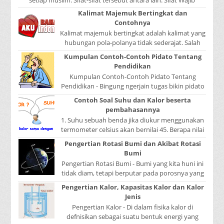
Tulisan A...
Kalimat Majemuk Bertingkat dan
Contohnya
Kalimat majemuk bertingkat adalah kalimat yang
hubungan pola-polanya tidak sederajat. Salah
satu pola menduduki sebagai induk kalimat, se...
Kumpulan Contoh-Contoh Pidato Tentang
Pendidikan
Kumpulan Contoh-Contoh Pidato Tentang
Pendidikan - Bingung ngerjain tugas bikin pidato
sekolah? Atau sedang nyari kumpulan contoh-
Contoh Soal Suhu dan Kalor beserta
contoh ...
pembahasannya
1. Suhu sebuah benda jika diukur menggunakan
termometer celsius akan bernilai 45. Berapa nilai
yang ditunjukkan oleh termometer Reamur, ...
Pengertian Rotasi Bumi dan Akibat Rotasi
Bumi
Pengertian Rotasi Bumi - Bumi yang kita huni ini
tidak diam, tetapi berputar pada porosnya yang
disebut rotasi bumi. Waktu yang diperlukan...
Pengertian Kalor, Kapasitas Kalor dan Kalor
Jenis
Pengertian Kalor - Di dalam fisika kalor di
defnisikan sebagai suatu bentuk energi yang