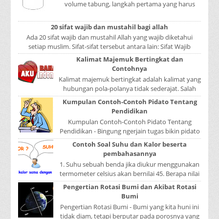
volume tabung, langkah pertama yang harus
kita lakukan adalah mencari luas lingkaran
tabun...
20 sifat wajib dan mustahil bagi allah
Ada 20 sifat wajib dan mustahil Allah yang wajib diketahui
setiap muslim. Sifat-sifat tersebut antara lain: Sifat Wajib
Tulisan A...
Kalimat Majemuk Bertingkat dan
Contohnya
Kalimat majemuk bertingkat adalah kalimat yang
hubungan pola-polanya tidak sederajat. Salah
satu pola menduduki sebagai induk kalimat, se...
Kumpulan Contoh-Contoh Pidato Tentang
Pendidikan
Kumpulan Contoh-Contoh Pidato Tentang
Pendidikan - Bingung ngerjain tugas bikin pidato
sekolah? Atau sedang nyari kumpulan contoh-
Contoh Soal Suhu dan Kalor beserta
contoh ...
pembahasannya
1. Suhu sebuah benda jika diukur menggunakan
termometer celsius akan bernilai 45. Berapa nilai
yang ditunjukkan oleh termometer Reamur, ...
Pengertian Rotasi Bumi dan Akibat Rotasi
Bumi
Pengertian Rotasi Bumi - Bumi yang kita huni ini
tidak diam, tetapi berputar pada porosnya yang