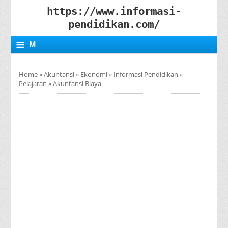
https://www.informasi-
pendidikan.com/
≡
M
E
Home
»
Akuntansi
»
Ekonomi
»
Informasi Pendidikan
»
N
Pelajaran
»
Akuntansi Biaya
U