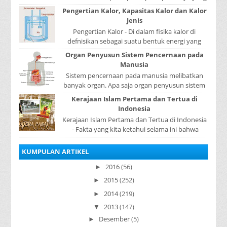
disebut rotasi bumi. Waktu yang diperlukan...
Pengertian Kalor, Kapasitas Kalor dan Kalor
Jenis
Pengertian Kalor - Di dalam fisika kalor di
defnisikan sebagai suatu bentuk energi yang
dapat berpindah atau mengalir dari benda yang
Organ Penyusun Sistem Pencernaan pada
...
Manusia
Sistem pencernaan pada manusia melibatkan
banyak organ. Apa saja organ penyusun sistem
pencernaan pada manusia ? Organ penyusun
Kerajaan Islam Pertama dan Tertua di
sistem p...
Indonesia
Kerajaan Islam Pertama dan Tertua di Indonesia
- Fakta yang kita ketahui selama ini bahwa
kerajaan Samudera Pasai merupakan kerajaan ...
KUMPULAN ARTIKEL
2016
(56)
►
2015
(252)
►
2014
(219)
►
2013
(147)
▼
Desember
(5)
►