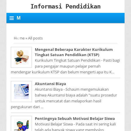
Informasi Pendidikan
≡
M
E
Home
»
All posts
N
Mengenal Beberapa Karakter Kurikulum
U
Tingkat Satuan Pendidikan (KTSP)
Kurikulum Tingkat Satuan Pendidikan - Pasti bagi
para pengajar maupun pelajar pernah
mendengar kurikulum KTSP dan belum mengerti apa itu K...
Akuntansi Biaya
Akuntansi Biaya - Schaum mengemukakan
bahwa Akuntansi biaya adalah “suatu prosedur
untuk mencatat dan melaporkan hasil
pengukuran dari ...
Pentingnya Sebuah Motivasi Belajar Siswa
Motivasi Belajar Siswa - Pada saat ini sering kali
telah ada banyak siswa yang membolos