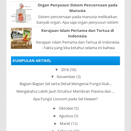
dapat berpindah atau mengalir dari benda yang
Organ Penyusun Sistem Pencernaan pada
...
Manusia
Sistem pencernaan pada manusia melibatkan
banyak organ. Apa saja organ penyusun sistem
pencernaan pada manusia ? Organ penyusun
Kerajaan Islam Pertama dan Tertua di
sistem p...
Indonesia
Kerajaan Islam Pertama dan Tertua di Indonesia
- Fakta yang kita ketahui selama ini bahwa
kerajaan Samudera Pasai merupakan kerajaan ...
KUMPULAN ARTIKEL
2016
(56)
▼
November
(3)
▼
Bagian-Bagian Sel serta Detail Mengenai Fungsi Nuk...
Mengetahui Lebih Jauh Struktur Membran Plasma dan ...
Apa Fungsi Lisosom pada Sel Hewan?
Oktober
(5)
►
Agustus
(5)
►
Maret
(12)
►