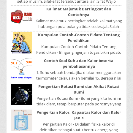
setiap muslim. Sifat-sifat tersebut antara lain: Sifat Wajib
Tulisan A...
Kalimat Majemuk Bertingkat dan
Contohnya
Kalimat majemuk bertingkat adalah kalimat yang
hubungan pola-polanya tidak sederajat. Salah
satu pola menduduki sebagai induk kalimat, se...
Kumpulan Contoh-Contoh Pidato Tentang
Pendidikan
Kumpulan Contoh-Contoh Pidato Tentang
Pendidikan - Bingung ngerjain tugas bikin pidato
sekolah? Atau sedang nyari kumpulan contoh-
Contoh Soal Suhu dan Kalor beserta
contoh ...
pembahasannya
1. Suhu sebuah benda jika diukur menggunakan
termometer celsius akan bernilai 45. Berapa nilai
yang ditunjukkan oleh termometer Reamur, ...
Pengertian Rotasi Bumi dan Akibat Rotasi
Bumi
Pengertian Rotasi Bumi - Bumi yang kita huni ini
tidak diam, tetapi berputar pada porosnya yang
disebut rotasi bumi. Waktu yang diperlukan...
Pengertian Kalor, Kapasitas Kalor dan Kalor
Jenis
Pengertian Kalor - Di dalam fisika kalor di
defnisikan sebagai suatu bentuk energi yang