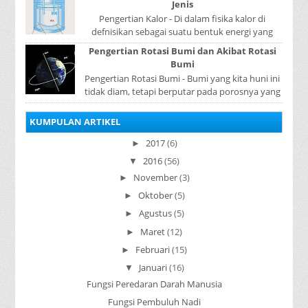
Jenis
Pengertian Kalor - Di dalam fisika kalor di
defnisikan sebagai suatu bentuk energi yang
dapat berpindah atau mengalir dari benda yang
Pengertian Rotasi Bumi dan Akibat Rotasi
...
Bumi
Pengertian Rotasi Bumi - Bumi yang kita huni ini
tidak diam, tetapi berputar pada porosnya yang
disebut rotasi bumi. Waktu yang diperlukan...
KUMPULAN ARTIKEL
2017
(6)
►
2016
(56)
▼
November
(3)
►
Oktober
(5)
►
Agustus
(5)
►
Maret
(12)
►
Februari
(15)
►
Januari
(16)
▼
Fungsi Peredaran Darah Manusia
Fungsi Pembuluh Nadi