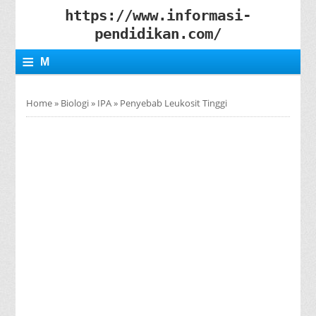
https://www.informasi-
pendidikan.com/
≡
M
E
Home
»
Biologi
»
IPA
»
Penyebab Leukosit Tinggi
N
U