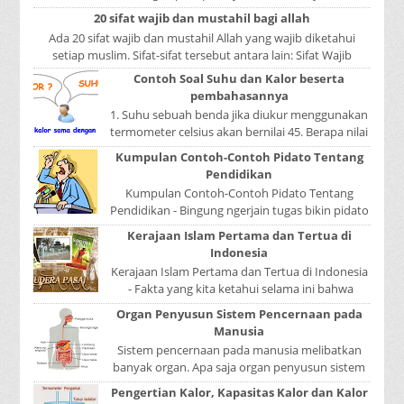
satu pola menduduki sebagai induk kalimat, se...
20 sifat wajib dan mustahil bagi allah
Ada 20 sifat wajib dan mustahil Allah yang wajib diketahui
setiap muslim. Sifat-sifat tersebut antara lain: Sifat Wajib
Tulisan A...
Contoh Soal Suhu dan Kalor beserta
pembahasannya
1. Suhu sebuah benda jika diukur menggunakan
termometer celsius akan bernilai 45. Berapa nilai
yang ditunjukkan oleh termometer Reamur, ...
Kumpulan Contoh-Contoh Pidato Tentang
Pendidikan
Kumpulan Contoh-Contoh Pidato Tentang
Pendidikan - Bingung ngerjain tugas bikin pidato
sekolah? Atau sedang nyari kumpulan contoh-
Kerajaan Islam Pertama dan Tertua di
contoh ...
Indonesia
Kerajaan Islam Pertama dan Tertua di Indonesia
- Fakta yang kita ketahui selama ini bahwa
kerajaan Samudera Pasai merupakan kerajaan ...
Organ Penyusun Sistem Pencernaan pada
Manusia
Sistem pencernaan pada manusia melibatkan
banyak organ. Apa saja organ penyusun sistem
pencernaan pada manusia ? Organ penyusun
Pengertian Kalor, Kapasitas Kalor dan Kalor
sistem p...