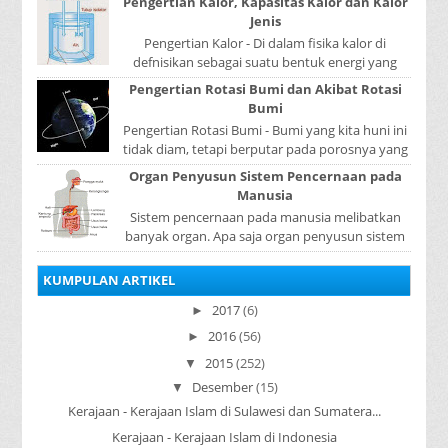
Pengertian Kalor, Kapasitas Kalor dan Kalor
Jenis
Pengertian Kalor - Di dalam fisika kalor di
defnisikan sebagai suatu bentuk energi yang
dapat berpindah atau mengalir dari benda yang
Pengertian Rotasi Bumi dan Akibat Rotasi
...
Bumi
Pengertian Rotasi Bumi - Bumi yang kita huni ini
tidak diam, tetapi berputar pada porosnya yang
disebut rotasi bumi. Waktu yang diperlukan...
Organ Penyusun Sistem Pencernaan pada
Manusia
Sistem pencernaan pada manusia melibatkan
banyak organ. Apa saja organ penyusun sistem
pencernaan pada manusia ? Organ penyusun
sistem p...
KUMPULAN ARTIKEL
2017
(6)
►
2016
(56)
►
2015
(252)
▼
Desember
(15)
▼
Kerajaan - Kerajaan Islam di Sulawesi dan Sumatera...
Kerajaan - Kerajaan Islam di Indonesia