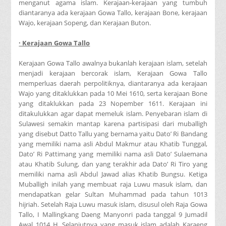
menganut agama islam. Kerajaan-kerajaan yang tumbuh
diantaranya ada kerajaan Gowa Tallo, kerajaan Bone, kerajaan
Wajo, kerajaan Sopeng, dan Kerajaan Buton.
· Kerajaan Gowa Tallo
Kerajaan Gowa Tallo awalnya bukanlah kerajaan islam, setelah
menjadi kerajaan bercorak islam, Kerajaan Gowa Tallo
memperluas daerah perpolitiknya, diantaranya ada kerajaan
Wajo yang ditaklukkan pada 10 Mei 1610, serta kerajaan Bone
yang ditaklukkan pada 23 Nopember 1611. Kerajaan ini
ditakulukkan agar dapat memeluk islam. Penyebaran islam di
Sulawesi semakin mantap karena partisipasi dari muballigh
yang disebut Datto Tallu yang bernama yaitu Dato’ Ri Bandang
yang memiliki nama asli Abdul Makmur atau Khatib Tunggal,
Dato’ Ri Pattimang yang memiliki nama asli Dato’ Sulaemana
atau Khatib Sulung, dan yang terakhir ada Dato’ Ri Tiro yang
memiliki nama asli Abdul Jawad alias Khatib Bungsu. Ketiga
Muballigh inilah yang membuat raja Luwu masuk islam, dan
mendapatkan gelar Sultan Muhammad pada tahun 1013
hijriah. Setelah Raja Luwu masuk islam, disusul oleh Raja Gowa
Tallo, I Mallingkang Daeng Manyonri pada tanggal 9 Jumadil
Awal 1014 H, Selanjutnya yang masuk islam adalah Karaeng