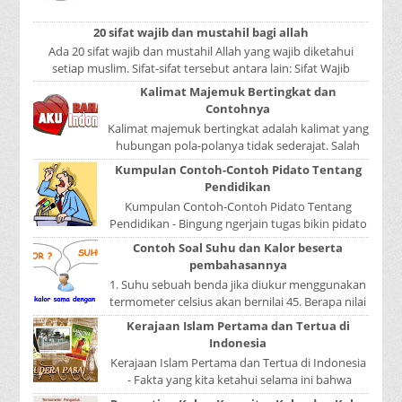
kita lakukan adalah mencari luas lingkaran
tabun...
20 sifat wajib dan mustahil bagi allah
Ada 20 sifat wajib dan mustahil Allah yang wajib diketahui
setiap muslim. Sifat-sifat tersebut antara lain: Sifat Wajib
Tulisan A...
Kalimat Majemuk Bertingkat dan
Contohnya
Kalimat majemuk bertingkat adalah kalimat yang
hubungan pola-polanya tidak sederajat. Salah
satu pola menduduki sebagai induk kalimat, se...
Kumpulan Contoh-Contoh Pidato Tentang
Pendidikan
Kumpulan Contoh-Contoh Pidato Tentang
Pendidikan - Bingung ngerjain tugas bikin pidato
sekolah? Atau sedang nyari kumpulan contoh-
Contoh Soal Suhu dan Kalor beserta
contoh ...
pembahasannya
1. Suhu sebuah benda jika diukur menggunakan
termometer celsius akan bernilai 45. Berapa nilai
yang ditunjukkan oleh termometer Reamur, ...
Kerajaan Islam Pertama dan Tertua di
Indonesia
Kerajaan Islam Pertama dan Tertua di Indonesia
- Fakta yang kita ketahui selama ini bahwa
kerajaan Samudera Pasai merupakan kerajaan ...