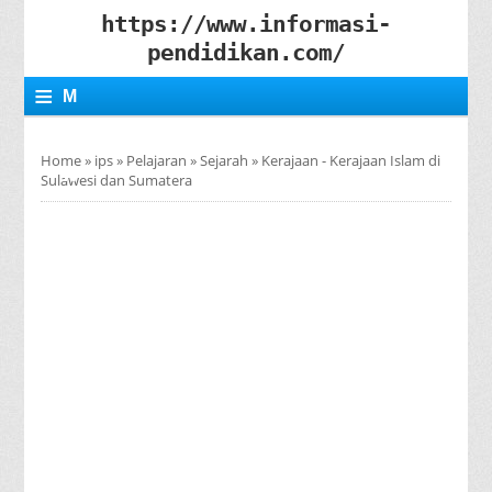
https://www.informasi-
pendidikan.com/
≡
M
E
Home
»
ips
»
Pelajaran
»
Sejarah
»
Kerajaan - Kerajaan Islam di
N
Sulawesi dan Sumatera
U