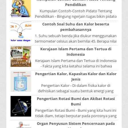
Pendidikan
Kumpulan Contoh-Contoh Pidato Tentang
Pendidikan - Bingung ngerjain tugas bikin pidato
sekolah? Atau sedang nyari kumpulan contoh-
Contoh Soal Suhu dan Kalor beserta
contoh ...
pembahasannya
1. Suhu sebuah benda jika diukur menggunakan
termometer celsius akan bernilai 45. Berapa nilai
yang ditunjukkan oleh termometer Reamur, ...
Kerajaan Islam Pertama dan Tertua di
Indonesia
Kerajaan Islam Pertama dan Tertua di Indonesia
- Fakta yang kita ketahui selama ini bahwa
kerajaan Samudera Pasai merupakan kerajaan ...
Pengertian Kalor, Kapasitas Kalor dan Kalor
Jenis
Pengertian Kalor - Di dalam fisika kalor di
defnisikan sebagai suatu bentuk energi yang
dapat berpindah atau mengalir dari benda yang
Pengertian Rotasi Bumi dan Akibat Rotasi
...
Bumi
Pengertian Rotasi Bumi - Bumi yang kita huni ini
tidak diam, tetapi berputar pada porosnya yang
disebut rotasi bumi. Waktu yang diperlukan...
Organ Penyusun Sistem Pencernaan pada