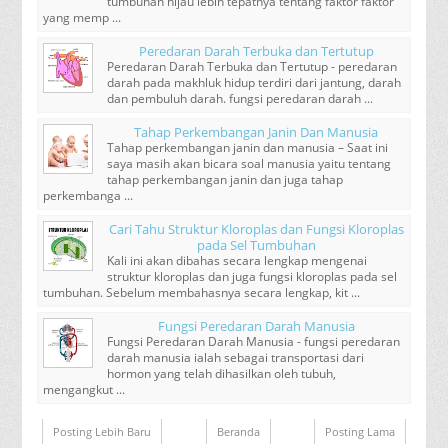
tumbuhan hijau lebih tepatnya tentang faktor faktor
yang memp ...
Peredaran Darah Terbuka dan Tertutup
Peredaran Darah Terbuka dan Tertutup - peredaran
darah pada makhluk hidup terdiri dari jantung, darah
dan pembuluh darah. fungsi peredaran darah ...
Tahap Perkembangan Janin Dan Manusia
Tahap perkembangan janin dan manusia – Saat ini
saya masih akan bicara soal manusia yaitu tentang
tahap perkembangan janin dan juga tahap
perkembanga ...
Cari Tahu Struktur Kloroplas dan Fungsi Kloroplas
pada Sel Tumbuhan
Kali ini akan dibahas secara lengkap mengenai
struktur kloroplas dan juga fungsi kloroplas pada sel
tumbuhan. Sebelum membahasnya secara lengkap, kit ...
Fungsi Peredaran Darah Manusia
Fungsi Peredaran Darah Manusia - fungsi peredaran
darah manusia ialah sebagai transportasi dari
hormon yang telah dihasilkan oleh tubuh,
mengangkut ...
Posting Lebih Baru
Beranda
Posting Lama