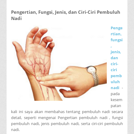
Pengertian, Fungsi, Jenis, dan Ciri-Ciri Pembuluh
Nadi
Penge
rtian,
fungsi
,
jenis,
dan
ciri-
ciri
pemb
uluh
nadi
-
pada
kesem
patan
kali ini saya akan membahas tentang pembuluh nadi secara
detail, seperti mengenai Pengertian pembuluh nadi , fungsi
pembuluh nadi, jenis pembuluh nadi, serta ciri-ciri pembuluh
nadi.