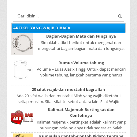
ARTIKEL YANG WAJIB DIBACA
Bagian-Bagian Mata dan Fungsinya
Simaklah atikel berikut untuk mengenal dan
mengetahui bagian-bagian mata dan fungsinya.
Mata adalah bagian yang sangat penting, karena
mer...
Rumus Volume tabung
Volume = Luas Alas x Tinggi Untuk dapat mencari
volume tabung, langkah pertama yang harus
kita lakukan adalah mencari luas lingkaran
tabun...
20 sifat wajib dan mustahil bagi allah
Ada 20 sifat wajib dan mustahil Allah yang wajib diketahui
setiap muslim. Sifat-sifat tersebut antara lain: Sifat Wajib
Tulisan A...
Kalimat Majemuk Bertingkat dan
Contohnya
Kalimat majemuk bertingkat adalah kalimat yang
hubungan pola-polanya tidak sederajat. Salah
satu pola menduduki sebagai induk kalimat, se...
Kumpulan Contoh-Contoh Pidato Tentang