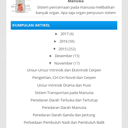
Manusia
Sistem pencernaan pada manusia melibatkan
banyak organ. Apa saja organ penyusun sistem
pencernaan pada manusia ? Organ penyusun
sistem p...
KUMPULAN ARTIKEL
2017
(6)
►
2016
(56)
►
2015
(252)
▼
Desember
(15)
►
November
(17)
▼
Unsur-Unsur Intrinsik dan Ekstrinsik Cerpen
Pengertian, Ciri-Ciri Novel dan Cerpen
Unsur Intrinsik Drama dan Puisi
Sistem Transportasi pada Manusia
Peredaran Darah Terbuka dan Tertutup
Peredaran Darah Manusia
Peredaran Darah Ganda dan Jantung
Perbedaan Pembuluh Nadi dan Pembuluh Balik