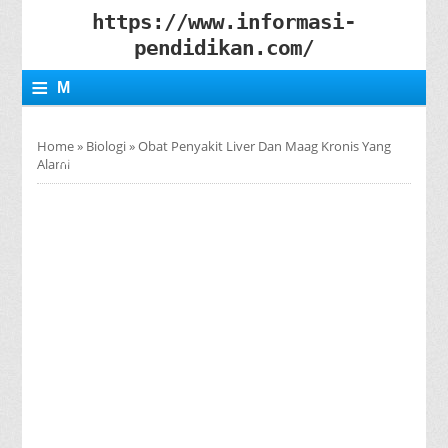
https://www.informasi-
pendidikan.com/
≡
M
E
Home
»
Biologi
»
Obat Penyakit Liver Dan Maag Kronis Yang
N
Alami
U