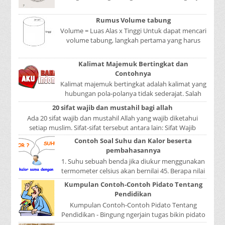
Mata adalah bagian yang sangat penting, karena
mer...
Rumus Volume tabung
Volume = Luas Alas x Tinggi Untuk dapat mencari
volume tabung, langkah pertama yang harus
kita lakukan adalah mencari luas lingkaran
tabun...
Kalimat Majemuk Bertingkat dan
Contohnya
Kalimat majemuk bertingkat adalah kalimat yang
hubungan pola-polanya tidak sederajat. Salah
satu pola menduduki sebagai induk kalimat, se...
20 sifat wajib dan mustahil bagi allah
Ada 20 sifat wajib dan mustahil Allah yang wajib diketahui
setiap muslim. Sifat-sifat tersebut antara lain: Sifat Wajib
Tulisan A...
Contoh Soal Suhu dan Kalor beserta
pembahasannya
1. Suhu sebuah benda jika diukur menggunakan
termometer celsius akan bernilai 45. Berapa nilai
yang ditunjukkan oleh termometer Reamur, ...
Kumpulan Contoh-Contoh Pidato Tentang
Pendidikan
Kumpulan Contoh-Contoh Pidato Tentang
Pendidikan - Bingung ngerjain tugas bikin pidato
sekolah? Atau sedang nyari kumpulan contoh-