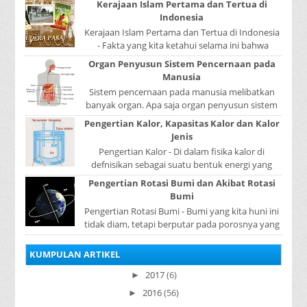
Kerajaan Islam Pertama dan Tertua di
contoh ...
Indonesia
Kerajaan Islam Pertama dan Tertua di Indonesia
- Fakta yang kita ketahui selama ini bahwa
kerajaan Samudera Pasai merupakan kerajaan ...
Organ Penyusun Sistem Pencernaan pada
Manusia
Sistem pencernaan pada manusia melibatkan
banyak organ. Apa saja organ penyusun sistem
pencernaan pada manusia ? Organ penyusun
Pengertian Kalor, Kapasitas Kalor dan Kalor
sistem p...
Jenis
Pengertian Kalor - Di dalam fisika kalor di
defnisikan sebagai suatu bentuk energi yang
dapat berpindah atau mengalir dari benda yang
Pengertian Rotasi Bumi dan Akibat Rotasi
...
Bumi
Pengertian Rotasi Bumi - Bumi yang kita huni ini
tidak diam, tetapi berputar pada porosnya yang
disebut rotasi bumi. Waktu yang diperlukan...
KUMPULAN ARTIKEL
2017
(6)
►
2016
(56)
►