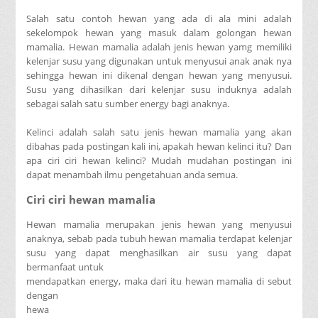
Salah satu contoh hewan yang ada di ala mini adalah
sekelompok hewan yang masuk dalam golongan hewan
mamalia. Hewan mamalia adalah jenis hewan yamg memiliki
kelenjar susu yang digunakan untuk menyusui anak anak nya
sehingga hewan ini dikenal dengan hewan yang menyusui.
Susu yang dihasilkan dari kelenjar susu induknya adalah
sebagai salah satu sumber energy bagi anaknya.
Kelinci adalah salah satu jenis hewan mamalia yang akan
dibahas pada postingan kali ini, apakah hewan kelinci itu? Dan
apa ciri ciri hewan kelinci? Mudah mudahan postingan ini
dapat menambah ilmu pengetahuan anda semua.
Ciri ciri hewan mamalia
Hewan mamalia merupakan jenis hewan yang menyusui
anaknya, sebab pada tubuh hewan mamalia terdapat kelenjar
susu yang dapat menghasilkan air susu yang dapat
bermanfaat untuk
mendapatkan energy, maka dari itu hewan mamalia di sebut
dengan
hewa