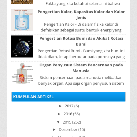
- Fakta yang kita ketahui selama ini bahwa
kerajaan Samudera Pasai merupakan kerajaan ...
Pengertian Kalor, Kapasitas Kalor dan Kalor
Jenis
Pengertian Kalor - Di dalam fisika kalor di
defnisikan sebagai suatu bentuk energi yang
dapat berpindah atau mengalir dari benda yang
Pengertian Rotasi Bumi dan Akibat Rotasi
...
Bumi
Pengertian Rotasi Bumi - Bumi yang kita huni ini
tidak diam, tetapi berputar pada porosnya yang
disebut rotasi bumi. Waktu yang diperlukan...
Organ Penyusun Sistem Pencernaan pada
Manusia
Sistem pencernaan pada manusia melibatkan
banyak organ. Apa saja organ penyusun sistem
pencernaan pada manusia ? Organ penyusun
sistem p...
KUMPULAN ARTIKEL
2017
(6)
►
2016
(56)
►
2015
(252)
▼
Desember
(15)
►