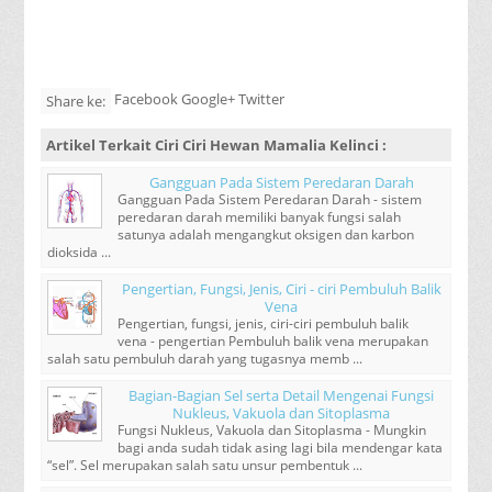
Facebook Google+ Twitter
Share ke:
Artikel Terkait
Ciri Ciri Hewan Mamalia Kelinci
:
Gangguan Pada Sistem Peredaran Darah
Gangguan Pada Sistem Peredaran Darah - sistem
peredaran darah memiliki banyak fungsi salah
satunya adalah mengangkut oksigen dan karbon
dioksida ...
Pengertian, Fungsi, Jenis, Ciri - ciri Pembuluh Balik
Vena
Pengertian, fungsi, jenis, ciri-ciri pembuluh balik
vena - pengertian Pembuluh balik vena merupakan
salah satu pembuluh darah yang tugasnya memb ...
Bagian-Bagian Sel serta Detail Mengenai Fungsi
Nukleus, Vakuola dan Sitoplasma
Fungsi Nukleus, Vakuola dan Sitoplasma - Mungkin
bagi anda sudah tidak asing lagi bila mendengar kata
“sel”. Sel merupakan salah satu unsur pembentuk ...