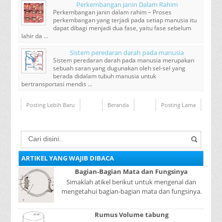
Perkembangan Janin Dalam Rahim
Perkembangan janin dalam rahim – Proses
perkembangan yang terjadi pada setiap manusia itu
dapat dibagi menjadi dua fase, yaitu fase sebelum
lahir da ...
Sistem peredaran darah pada manusia
Sistem peredaran darah pada manusia merupakan
sebuah saran yang dugunakan oleh sel-sel yang
berada didalam tubuh manusia untuk
bertransportasi mendis ...
Posting Lebih Baru
Beranda
Posting Lama
ARTIKEL YANG WAJIB DIBACA
Bagian-Bagian Mata dan Fungsinya
Simaklah atikel berikut untuk mengenal dan
mengetahui bagian-bagian mata dan fungsinya.
Mata adalah bagian yang sangat penting, karena
mer...
Rumus Volume tabung