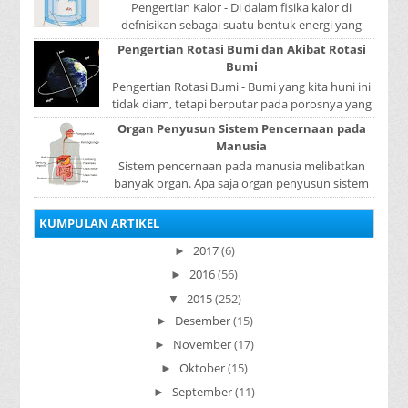
Pengertian Kalor - Di dalam fisika kalor di
defnisikan sebagai suatu bentuk energi yang
dapat berpindah atau mengalir dari benda yang
Pengertian Rotasi Bumi dan Akibat Rotasi
...
Bumi
Pengertian Rotasi Bumi - Bumi yang kita huni ini
tidak diam, tetapi berputar pada porosnya yang
disebut rotasi bumi. Waktu yang diperlukan...
Organ Penyusun Sistem Pencernaan pada
Manusia
Sistem pencernaan pada manusia melibatkan
banyak organ. Apa saja organ penyusun sistem
pencernaan pada manusia ? Organ penyusun
sistem p...
KUMPULAN ARTIKEL
2017
(6)
►
2016
(56)
►
2015
(252)
▼
Desember
(15)
►
November
(17)
►
Oktober
(15)
►
September
(11)
►