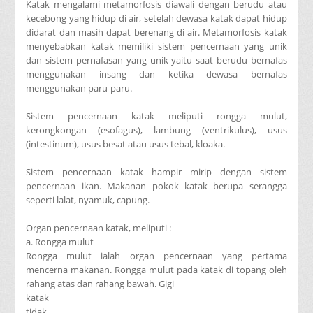
Katak mengalami metamorfosis diawali dengan berudu atau
kecebong yang hidup di air, setelah dewasa katak dapat hidup
didarat dan masih dapat berenang di air. Metamorfosis katak
menyebabkan katak memiliki sistem pencernaan yang unik
dan sistem pernafasan yang unik yaitu saat berudu bernafas
menggunakan insang dan ketika dewasa bernafas
menggunakan paru-paru.
Sistem pencernaan katak meliputi rongga mulut,
kerongkongan (esofagus), lambung (ventrikulus), usus
(intestinum), usus besat atau usus tebal, kloaka.
Sistem pencernaan katak hampir mirip dengan sistem
pencernaan ikan. Makanan pokok katak berupa serangga
seperti lalat, nyamuk, capung.
Organ pencernaan katak, meliputi :
a. Rongga mulut
Rongga mulut ialah organ pencernaan yang pertama
mencerna makanan. Rongga mulut pada katak di topang oleh
rahang atas dan rahang bawah. Gigi
katak
tidak