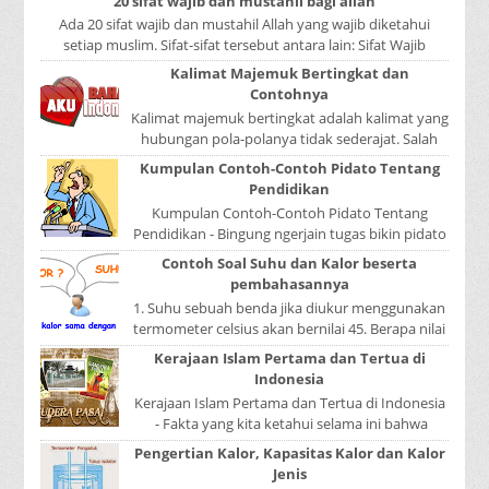
20 sifat wajib dan mustahil bagi allah
Ada 20 sifat wajib dan mustahil Allah yang wajib diketahui
setiap muslim. Sifat-sifat tersebut antara lain: Sifat Wajib
Tulisan A...
Kalimat Majemuk Bertingkat dan
Contohnya
Kalimat majemuk bertingkat adalah kalimat yang
hubungan pola-polanya tidak sederajat. Salah
satu pola menduduki sebagai induk kalimat, se...
Kumpulan Contoh-Contoh Pidato Tentang
Pendidikan
Kumpulan Contoh-Contoh Pidato Tentang
Pendidikan - Bingung ngerjain tugas bikin pidato
sekolah? Atau sedang nyari kumpulan contoh-
Contoh Soal Suhu dan Kalor beserta
contoh ...
pembahasannya
1. Suhu sebuah benda jika diukur menggunakan
termometer celsius akan bernilai 45. Berapa nilai
yang ditunjukkan oleh termometer Reamur, ...
Kerajaan Islam Pertama dan Tertua di
Indonesia
Kerajaan Islam Pertama dan Tertua di Indonesia
- Fakta yang kita ketahui selama ini bahwa
kerajaan Samudera Pasai merupakan kerajaan ...
Pengertian Kalor, Kapasitas Kalor dan Kalor
Jenis