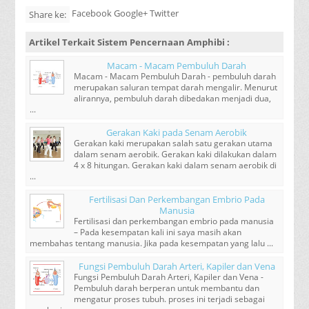
Facebook Google+ Twitter
Share ke:
Artikel Terkait
Sistem Pencernaan Amphibi
:
Macam - Macam Pembuluh Darah
Macam - Macam Pembuluh Darah - pembuluh darah
merupakan saluran tempat darah mengalir. Menurut
alirannya, pembuluh darah dibedakan menjadi dua,
...
Gerakan Kaki pada Senam Aerobik
Gerakan kaki merupakan salah satu gerakan utama
dalam senam aerobik. Gerakan kaki dilakukan dalam
4 x 8 hitungan. Gerakan kaki dalam senam aerobik di
...
Fertilisasi Dan Perkembangan Embrio Pada
Manusia
Fertilisasi dan perkembangan embrio pada manusia
– Pada kesempatan kali ini saya masih akan
membahas tentang manusia. Jika pada kesempatan yang lalu ...
Fungsi Pembuluh Darah Arteri, Kapiler dan Vena
Fungsi Pembuluh Darah Arteri, Kapiler dan Vena -
Pembuluh darah berperan untuk membantu dan
mengatur proses tubuh. proses ini terjadi sebagai