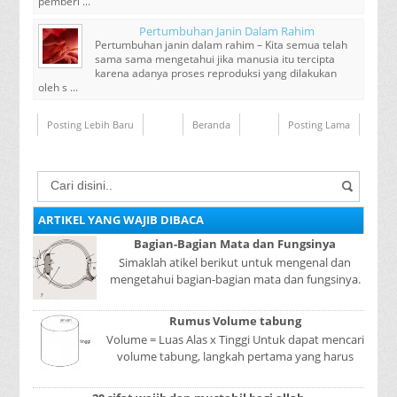
pemberi ...
Pertumbuhan Janin Dalam Rahim
Pertumbuhan janin dalam rahim – Kita semua telah
sama sama mengetahui jika manusia itu tercipta
karena adanya proses reproduksi yang dilakukan
oleh s ...
Posting Lebih Baru
Beranda
Posting Lama
ARTIKEL YANG WAJIB DIBACA
Bagian-Bagian Mata dan Fungsinya
Simaklah atikel berikut untuk mengenal dan
mengetahui bagian-bagian mata dan fungsinya.
Mata adalah bagian yang sangat penting, karena
mer...
Rumus Volume tabung
Volume = Luas Alas x Tinggi Untuk dapat mencari
volume tabung, langkah pertama yang harus
kita lakukan adalah mencari luas lingkaran
tabun...