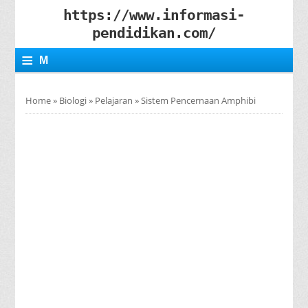
https://www.informasi-
pendidikan.com/
≡
M
E
Home
»
Biologi
»
Pelajaran
»
Sistem Pencernaan Amphibi
N
U