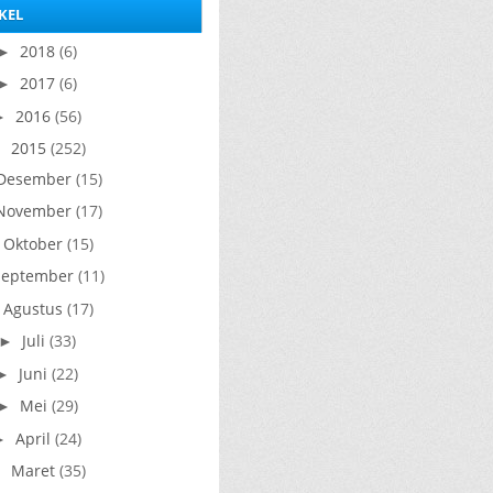
KEL
a manusia ? Organ penyusun
sistem p...
2018
(6)
►
2017
(6)
►
2016
(56)
►
2015
(252)
▼
Desember
(15)
November
(17)
Oktober
(15)
►
September
(11)
Agustus
(17)
►
Juli
(33)
►
Juni
(22)
►
Mei
(29)
►
April
(24)
►
Maret
(35)
▼