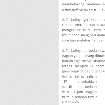
membelakangi matahari a
mendapat cahaya dari mata
2. Terjadinya gerak semu h
Gerak semu harian matah
mengelilingi bumi. Pada p
tmur, pada siang hari mata
sore hari matahari tampak
3. Terjadinya perbedaan w
Bagian gelap terang dibum
malam juga mengakibatkan
terbagi menjadi 24 daerah
garis bujur 0⁰ dan ditetap
dunia. Setiap selisih
15⁰ menyebabkan
selisih perbedaan
waktu 1 jam. Bagian
bumi disebelah timur
Greenwich