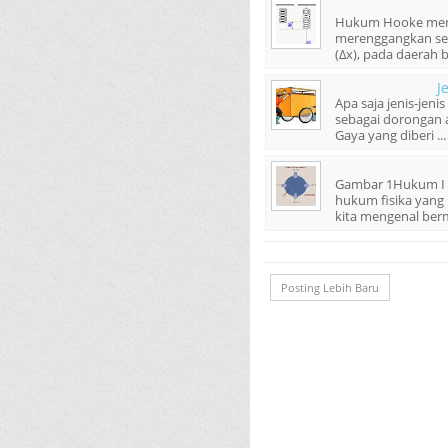
Hukum Hooke menye
merenggangkan se
(Δx), pada daerah ba
J
Apa saja jenis-jeni
sebagai dorongan a
Gaya yang diberi ...
Gambar 1Hukum I t
hukum fisika yang 
kita mengenal berm
Posting Lebih Baru