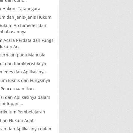
ar dan Cont...
n Hukum Tatanegara
um dan Jenis-jenis Hukum
 Hukum Archimedes dan
mbahasannya
 Acara Perdata dan Fungsi
Hukum Ac...
encernaan pada Manusia
tot dan Karakteristiknya
medes dan Aplikasinya
kum Bisnis dan Fungsinya
 Pencernaan Ikan
usi dan Aplikasinya dalam
ehidupan ...
rikulum Pembelajaran
tian Hukum Adat
ran dan Aplikasinya dalam