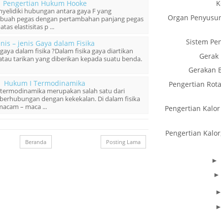
K
Pengertian Hukum Hooke
lidiki hubungan antara gaya F yang
Organ Penyusun
buah pegas dengan pertambahan panjang pegas
tas elastisitas p ...
Sistem Pe
enis – jenis Gaya dalam Fisika
s gaya dalam fisika ?Dalam fisika gaya diartikan
Gerak
tau tarikan yang diberikan kepada suatu benda.
Gerakan B
Hukum I Termodinamika
Pengertian Rota
ermodinamika merupakan salah satu dari
berhubungan dengan kekekalan. Di dalam fisika
acam – maca ...
Pengertian Kalor 
Pengertian Kalor
Beranda
Posting Lama