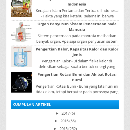
contoh ...
Indonesia
Kerajaan Islam Pertama dan Tertua di Indonesia
- Fakta yang kita ketahui selama ini bahwa
kerajaan Samudera Pasai merupakan kerajaan ...
Organ Penyusun Sistem Pencernaan pada
Manusia
Sistem pencernaan pada manusia melibatkan
banyak organ. Apa saja organ penyusun sistem
pencernaan pada manusia ? Organ penyusun
Pengertian Kalor, Kapasitas Kalor dan Kalor
sistem p...
Jenis
Pengertian Kalor - Di dalam fisika kalor di
defnisikan sebagai suatu bentuk energi yang
dapat berpindah atau mengalir dari benda yang
Pengertian Rotasi Bumi dan Akibat Rotasi
...
Bumi
Pengertian Rotasi Bumi - Bumi yang kita huni ini
tidak diam, tetapi berputar pada porosnya yang
disebut rotasi bumi. Waktu yang diperlukan...
KUMPULAN ARTIKEL
2017
(6)
►
2016
(56)
►
2015
(252)
►