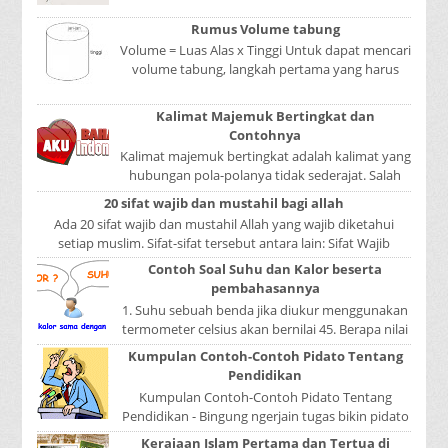
Mata adalah bagian yang sangat penting, karena
mer...
Rumus Volume tabung
Volume = Luas Alas x Tinggi Untuk dapat mencari
volume tabung, langkah pertama yang harus
kita lakukan adalah mencari luas lingkaran
tabun...
Kalimat Majemuk Bertingkat dan
Contohnya
Kalimat majemuk bertingkat adalah kalimat yang
hubungan pola-polanya tidak sederajat. Salah
satu pola menduduki sebagai induk kalimat, se...
20 sifat wajib dan mustahil bagi allah
Ada 20 sifat wajib dan mustahil Allah yang wajib diketahui
setiap muslim. Sifat-sifat tersebut antara lain: Sifat Wajib
Tulisan A...
Contoh Soal Suhu dan Kalor beserta
pembahasannya
1. Suhu sebuah benda jika diukur menggunakan
termometer celsius akan bernilai 45. Berapa nilai
yang ditunjukkan oleh termometer Reamur, ...
Kumpulan Contoh-Contoh Pidato Tentang
Pendidikan
Kumpulan Contoh-Contoh Pidato Tentang
Pendidikan - Bingung ngerjain tugas bikin pidato
sekolah? Atau sedang nyari kumpulan contoh-
Kerajaan Islam Pertama dan Tertua di