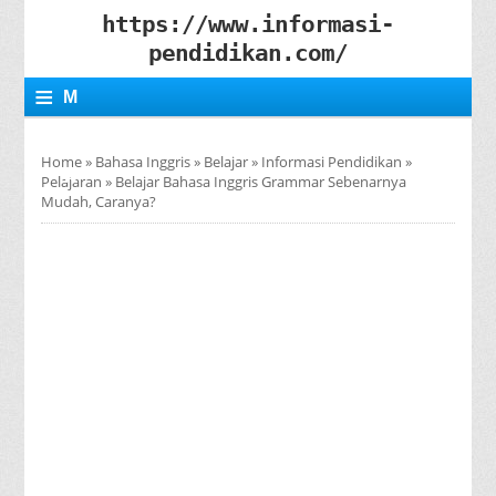
https://www.informasi-
pendidikan.com/
≡
M
E
Home
»
Bahasa Inggris
»
Belajar
»
Informasi Pendidikan
»
N
Pelajaran
»
Belajar Bahasa Inggris Grammar Sebenarnya
Mudah, Caranya?
U