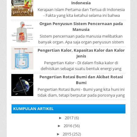
Indonesia
Kerajaan Islam Pertama dan Tertua di Indonesia
- Fakta yang kita ketahui selama ini bahwa
kerajaan Samudera Pasai merupakan kerajaan ...
Organ Penyusun Sistem Pencernaan pada
Manusia
Sistem pencernaan pada manusia melibatkan
banyak organ. Apa saja organ penyusun sistem
pencernaan pada manusia ? Organ penyusun
Pengertian Kalor, Kapasitas Kalor dan Kalor
sistem p...
Jenis
Pengertian Kalor - Di dalam fisika kalor di
defnisikan sebagai suatu bentuk energi yang
dapat berpindah atau mengalir dari benda yang
Pengertian Rotasi Bumi dan Akibat Rotasi
...
Bumi
Pengertian Rotasi Bumi - Bumi yang kita huni ini
tidak diam, tetapi berputar pada porosnya yang
disebut rotasi bumi. Waktu yang diperlukan...
KUMPULAN ARTIKEL
2017
(6)
►
2016
(56)
►
2015
(252)
►