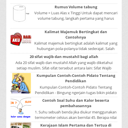
mer...
Rumus Volume tabung
Volume = Luas Alas x Tinggi Untuk dapat mencari
volume tabung, langkah pertama yang harus
kita lakukan adalah mencari luas lingkaran
tabun...
Kalimat Majemuk Bertingkat dan
Contohnya
Kalimat majemuk bertingkat adalah kalimat yang
hubungan pola-polanya tidak sederajat. Salah
satu pola menduduki sebagai induk kalimat, se...
20 sifat wajib dan mustahil bagi allah
Ada 20 sifat wajib dan mustahil Allah yang wajib diketahui
setiap muslim. Sifat-sifat tersebut antara lain: Sifat Wajib
Tulisan A...
Kumpulan Contoh-Contoh Pidato Tentang
Pendidikan
Kumpulan Contoh-Contoh Pidato Tentang
Pendidikan - Bingung ngerjain tugas bikin pidato
sekolah? Atau sedang nyari kumpulan contoh-
Contoh Soal Suhu dan Kalor beserta
contoh ...
pembahasannya
1. Suhu sebuah benda jika diukur menggunakan
termometer celsius akan bernilai 45. Berapa nilai
yang ditunjukkan oleh termometer Reamur, ...
Kerajaan Islam Pertama dan Tertua di