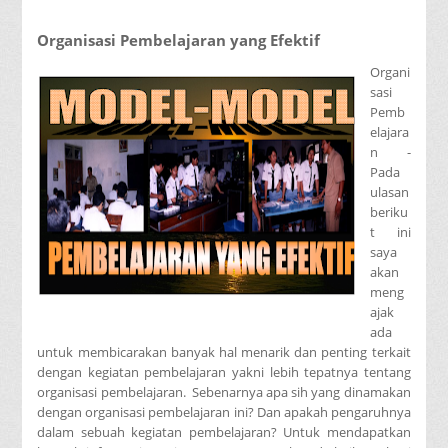
Organisasi Pembelajaran yang Efektif
Organi
sasi
Pemb
elajara
n -
Pada
ulasan
beriku
t ini
saya
akan
meng
ajak
ada
untuk membicarakan banyak hal menarik dan penting terkait
dengan kegiatan pembelajaran yakni lebih tepatnya tentang
organisasi pembelajaran. Sebenarnya apa sih yang dinamakan
dengan organisasi pembelajaran ini? Dan apakah pengaruhnya
dalam sebuah kegiatan pembelajaran? Untuk mendapatkan