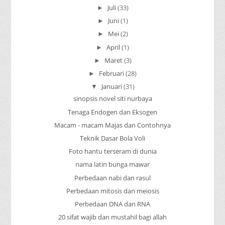
Juli
(33)
►
Juni
(1)
►
Mei
(2)
►
April
(1)
►
Maret
(3)
►
Februari
(28)
►
Januari
(31)
▼
sinopsis novel siti nurbaya
Tenaga Endogen dan Eksogen
Macam - macam Majas dan Contohnya
Teknik Dasar Bola Voli
Foto hantu terseram di dunia
nama latin bunga mawar
Perbedaan nabi dan rasul
Perbedaan mitosis dan meiosis
Perbedaan DNA dan RNA
20 sifat wajib dan mustahil bagi allah