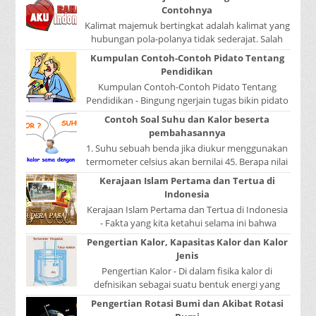
Contohnya
Kalimat majemuk bertingkat adalah kalimat yang
hubungan pola-polanya tidak sederajat. Salah
satu pola menduduki sebagai induk kalimat, se...
Kumpulan Contoh-Contoh Pidato Tentang
Pendidikan
Kumpulan Contoh-Contoh Pidato Tentang
Pendidikan - Bingung ngerjain tugas bikin pidato
sekolah? Atau sedang nyari kumpulan contoh-
Contoh Soal Suhu dan Kalor beserta
contoh ...
pembahasannya
1. Suhu sebuah benda jika diukur menggunakan
termometer celsius akan bernilai 45. Berapa nilai
yang ditunjukkan oleh termometer Reamur, ...
Kerajaan Islam Pertama dan Tertua di
Indonesia
Kerajaan Islam Pertama dan Tertua di Indonesia
- Fakta yang kita ketahui selama ini bahwa
kerajaan Samudera Pasai merupakan kerajaan ...
Pengertian Kalor, Kapasitas Kalor dan Kalor
Jenis
Pengertian Kalor - Di dalam fisika kalor di
defnisikan sebagai suatu bentuk energi yang
dapat berpindah atau mengalir dari benda yang
Pengertian Rotasi Bumi dan Akibat Rotasi
...