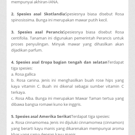
mempunyai akhiran-IANA.
2. Spesies asal Skotlandia
Spesiesnya biasa disebut Rosa
spinosissima. Bunga ini merupakan mawar putih kecil.
3. Spesies asal Perancis
Spesiesnya biasa disebut Rosa
centifolia. Tanaman ini digunakan pemerintah Perancis untuk
proses penyulingan. Minyak mawar yang dihasilkan akan
dijadikan parfum.
4. Spesies asal Eropa bagian tengah dan selatan
Terdapat
tiga spesies:
a. Rosa gallica
b. Rosa canina. Jenis ini menghasilkan buah rose hips yang
kaya vitamin C. Buah ini dikenal sebagai sumber vitamin C
terkaya.
c. Rosa Alba. Bunga ini merupakan Mawar Taman tertua yang
dibawa bangsa romawi kuno ke inggris.
5. Spesies asal Amerika Serikat
Terdapat tiga spesies:
a. Rosa cinnamomea. Jenis ini dijuluki cinnamomea (cinnamon)
yang berarti kayu manis yang dikarenakan mempunyai aroma
khas yang sama dengan kayu manis.