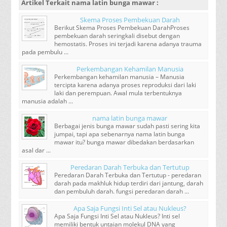
Artikel Terkait
nama latin bunga mawar
:
Skema Proses Pembekuan Darah
Berikut Skema Proses Pembekuan DarahProses
pembekuan darah seringkali disebut dengan
hemostatis. Proses ini terjadi karena adanya trauma
pada pembulu ...
Perkembangan Kehamilan Manusia
Perkembangan kehamilan manusia – Manusia
tercipta karena adanya proses reproduksi dari laki
laki dan perempuan. Awal mula terbentuknya
manusia adalah ...
nama latin bunga mawar
Berbagai jenis bunga mawar sudah pasti sering kita
jumpai, tapi apa sebenarnya nama latin bunga
mawar itu? bunga mawar dibedakan berdasarkan
asal dar ...
Peredaran Darah Terbuka dan Tertutup
Peredaran Darah Terbuka dan Tertutup - peredaran
darah pada makhluk hidup terdiri dari jantung, darah
dan pembuluh darah. fungsi peredaran darah ...
Apa Saja Fungsi Inti Sel atau Nukleus?
Apa Saja Fungsi Inti Sel atau Nukleus? Inti sel
memiliki bentuk untaian molekul DNA yang