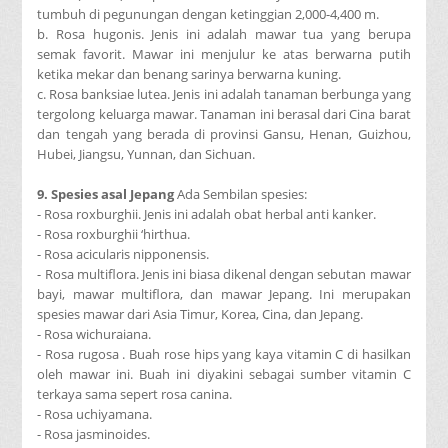
tumbuh di pegunungan dengan ketinggian 2,000-4,400 m.
b. Rosa hugonis. Jenis ini adalah mawar tua yang berupa
semak favorit. Mawar ini menjulur ke atas berwarna putih
ketika mekar dan benang sarinya berwarna kuning.
c. Rosa banksiae lutea. Jenis ini adalah tanaman berbunga yang
tergolong keluarga mawar. Tanaman ini berasal dari Cina barat
dan tengah yang berada di provinsi Gansu, Henan, Guizhou,
Hubei, Jiangsu, Yunnan, dan Sichuan.
9. Spesies asal Jepang
Ada Sembilan spesies:
- Rosa roxburghii. Jenis ini adalah obat herbal anti kanker.
- Rosa roxburghii ‘hirthua.
- Rosa acicularis nipponensis.
- Rosa multiflora. Jenis ini biasa dikenal dengan sebutan mawar
bayi, mawar multiflora, dan mawar Jepang. Ini merupakan
spesies mawar dari Asia Timur, Korea, Cina, dan Jepang.
- Rosa wichuraiana.
- Rosa rugosa . Buah rose hips yang kaya vitamin C di hasilkan
oleh mawar ini. Buah ini diyakini sebagai sumber vitamin C
terkaya sama sepert rosa canina.
- Rosa uchiyamana.
- Rosa jasminoides.