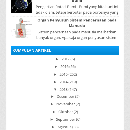
Bumi
Pengertian Rotasi Bumi - Bumi yang kita huni ini
tidak diam, tetapi berputar pada porosnya yang
disebut rotasi bumi. Waktu yang diperlukan...
Organ Penyusun Sistem Pencernaan pada
Manusia
Sistem pencernaan pada manusia melibatkan
banyak organ. Apa saja organ penyusun sistem
pencernaan pada manusia ? Organ penyusun
sistem p...
KUMPULAN ARTIKEL
2017
(6)
►
2016
(56)
►
2015
(252)
►
2014
(219)
►
2013
(147)
▼
Desember
(5)
►
November
(2)
►
Oktober
(2)
►
September
(6)
►
Agustus
(33)
►