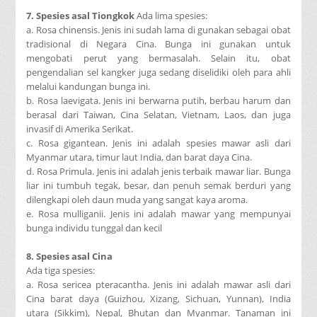
7. Spesies asal Tiongkok
Ada lima spesies:
a. Rosa chinensis. Jenis ini sudah lama di gunakan sebagai obat
tradisional di Negara Cina. Bunga ini gunakan untuk
mengobati perut yang bermasalah. Selain itu, obat
pengendalian sel kangker juga sedang diselidiki oleh para ahli
melalui kandungan bunga ini.
b. Rosa laevigata. Jenis ini berwarna putih, berbau harum dan
berasal dari Taiwan, Cina Selatan, Vietnam, Laos, dan juga
invasif di Amerika Serikat.
c. Rosa gigantean. Jenis ini adalah spesies mawar asli dari
Myanmar utara, timur laut India, dan barat daya Cina.
d. Rosa Primula. Jenis ini adalah jenis terbaik mawar liar. Bunga
liar ini tumbuh tegak, besar, dan penuh semak berduri yang
dilengkapi oleh daun muda yang sangat kaya aroma.
e. Rosa mulliganii. Jenis ini adalah mawar yang mempunyai
bunga individu tunggal dan kecil
8. Spesies asal Cina
Ada tiga spesies:
a. Rosa sericea pteracantha. Jenis ini adalah mawar asli dari
Cina barat daya (Guizhou, Xizang, Sichuan, Yunnan), India
utara (Sikkim), Nepal, Bhutan dan Myanmar. Tanaman ini