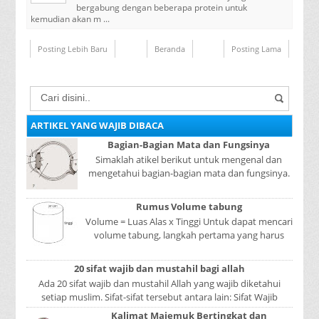
bergabung dengan beberapa protein untuk
kemudian akan m ...
Posting Lebih Baru
Beranda
Posting Lama
ARTIKEL YANG WAJIB DIBACA
Bagian-Bagian Mata dan Fungsinya
Simaklah atikel berikut untuk mengenal dan
mengetahui bagian-bagian mata dan fungsinya.
Mata adalah bagian yang sangat penting, karena
mer...
Rumus Volume tabung
Volume = Luas Alas x Tinggi Untuk dapat mencari
volume tabung, langkah pertama yang harus
kita lakukan adalah mencari luas lingkaran
tabun...
20 sifat wajib dan mustahil bagi allah
Ada 20 sifat wajib dan mustahil Allah yang wajib diketahui
setiap muslim. Sifat-sifat tersebut antara lain: Sifat Wajib
Tulisan A...
Kalimat Majemuk Bertingkat dan