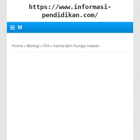
https://www.informasi-
pendidikan.com/
≡
M
E
Home
»
Biologi
»
IPA
»
nama latin bunga mawar
N
U