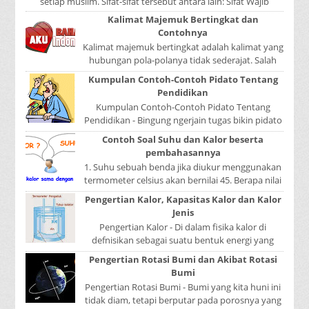
setiap muslim. Sifat-sifat tersebut antara lain: Sifat Wajib
Tulisan A...
Kalimat Majemuk Bertingkat dan
Contohnya
Kalimat majemuk bertingkat adalah kalimat yang
hubungan pola-polanya tidak sederajat. Salah
satu pola menduduki sebagai induk kalimat, se...
Kumpulan Contoh-Contoh Pidato Tentang
Pendidikan
Kumpulan Contoh-Contoh Pidato Tentang
Pendidikan - Bingung ngerjain tugas bikin pidato
sekolah? Atau sedang nyari kumpulan contoh-
Contoh Soal Suhu dan Kalor beserta
contoh ...
pembahasannya
1. Suhu sebuah benda jika diukur menggunakan
termometer celsius akan bernilai 45. Berapa nilai
yang ditunjukkan oleh termometer Reamur, ...
Pengertian Kalor, Kapasitas Kalor dan Kalor
Jenis
Pengertian Kalor - Di dalam fisika kalor di
defnisikan sebagai suatu bentuk energi yang
dapat berpindah atau mengalir dari benda yang
Pengertian Rotasi Bumi dan Akibat Rotasi
...
Bumi
Pengertian Rotasi Bumi - Bumi yang kita huni ini
tidak diam, tetapi berputar pada porosnya yang