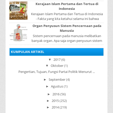
disebut rotasi bumi. Waktu yang diperlukan...
Kerajaan Islam Pertama dan Tertua di
Indonesia
Kerajaan Islam Pertama dan Tertua di Indonesia
- Fakta yang kita ketahui selama ini bahwa
kerajaan Samudera Pasai merupakan kerajaan ...
Organ Penyusun Sistem Pencernaan pada
Manusia
Sistem pencernaan pada manusia melibatkan
banyak organ. Apa saja organ penyusun sistem
pencernaan pada manusia ? Organ penyusun
sistem p...
KUMPULAN ARTIKEL
2017
(6)
▼
Oktober
(1)
▼
Pengertian, Tujuan, Fungsi Partai Politik Menurut ...
September
(4)
►
Agustus
(1)
►
2016
(56)
►
2015
(252)
►
2014
(219)
►