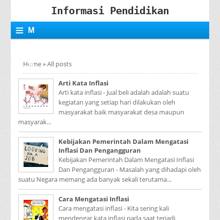
Informasi Pendidikan
≡
M
E
Home
»
All posts
N
Arti Kata Inflasi
U
Arti kata inflasi - Jual beli adalah adalah suatu
kegiatan yang setiap hari dilakukan oleh
masyarakat baik masyarakat desa maupun
masyarak...
Kebijakan Pemerintah Dalam Mengatasi
Inflasi Dan Pengangguran
Kebijakan Pemerintah Dalam Mengatasi Inflasi
Dan Pengangguran - Masalah yang dihadapi oleh
suatu Negara memang ada banyak sekali terutama...
Cara Mengatasi Inflasi
Cara mengatasi inflasi - Kita sering kali
mendengar kata inflasi pada saat terjadi