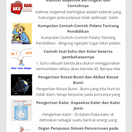
Contohnya
Kalimat majemuk bertingkat adalah kalimat yang
hubungan pola-polanya tidak sederajat. Salah
satu pola menduduki sebagai induk kalimat, se...
Kumpulan Contoh-Contoh Pidato Tentang
Pendidikan
Kumpulan Contoh-Contoh Pidato Tentang
Pendidikan - Bingung ngerjain tugas bikin pidato
sekolah? Atau sedang nyari kumpulan contoh-
Contoh Soal Suhu dan Kalor beserta
contoh ...
pembahasannya
1. Suhu sebuah benda jika diukur menggunakan
termometer celsius akan bernilai 45. Berapa nilai
yang ditunjukkan oleh termometer Reamur, ...
Pengertian Rotasi Bumi dan Akibat Rotasi
Bumi
Pengertian Rotasi Bumi - Bumi yang kita huni ini
tidak diam, tetapi berputar pada porosnya yang
disebut rotasi bumi. Waktu yang diperlukan...
Pengertian Kalor, Kapasitas Kalor dan Kalor
Jenis
Pengertian Kalor - Di dalam fisika kalor di
defnisikan sebagai suatu bentuk energi yang
dapat berpindah atau mengalir dari benda yang
Organ Penyusun Sistem Pencernaan pada
...