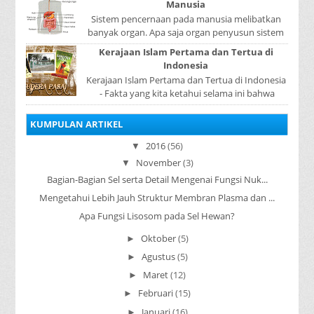
Manusia
Sistem pencernaan pada manusia melibatkan
banyak organ. Apa saja organ penyusun sistem
pencernaan pada manusia ? Organ penyusun
Kerajaan Islam Pertama dan Tertua di
sistem p...
Indonesia
Kerajaan Islam Pertama dan Tertua di Indonesia
- Fakta yang kita ketahui selama ini bahwa
kerajaan Samudera Pasai merupakan kerajaan ...
KUMPULAN ARTIKEL
2016
(56)
▼
November
(3)
▼
Bagian-Bagian Sel serta Detail Mengenai Fungsi Nuk...
Mengetahui Lebih Jauh Struktur Membran Plasma dan ...
Apa Fungsi Lisosom pada Sel Hewan?
Oktober
(5)
►
Agustus
(5)
►
Maret
(12)
►
Februari
(15)
►
Januari
(16)
►