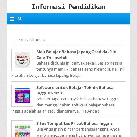
Informasi Pendidikan
≡
M
E
Home
»
All posts
N
Mau Belajar Bahasa Jepang Otodidak? Ini
U
Cara Termudah
Bahasa di dunia ini banyak sekali. Setiap negara
tentunya memiliki bahasa sendiri-sendiri. Kali ini
kita akan belajar bahasa Jepang. Belaj...
Software untuk Belajar Teknik Bahasa
Inggris Gratis
Ada berbagai cara asyik belajar bahasa Inggris
dan menggunakan software belajar bahasa
inggris adalah salah satu diantaranya. Jika Anda t...
Situs Tempat Les Privat Bahasa Inggris
Bila Anda ingin pintar berbahasa Inggris, Anda
wajib mencoba mengikuti privat bahasa inggris