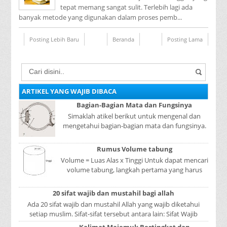
tepat memang sangat sulit. Terlebih lagi ada
banyak metode yang digunakan dalam proses pemb...
Posting Lebih Baru
Beranda
Posting Lama
ARTIKEL YANG WAJIB DIBACA
Bagian-Bagian Mata dan Fungsinya
Simaklah atikel berikut untuk mengenal dan
mengetahui bagian-bagian mata dan fungsinya.
Mata adalah bagian yang sangat penting, karena
mer...
Rumus Volume tabung
Volume = Luas Alas x Tinggi Untuk dapat mencari
volume tabung, langkah pertama yang harus
kita lakukan adalah mencari luas lingkaran
tabun...
20 sifat wajib dan mustahil bagi allah
Ada 20 sifat wajib dan mustahil Allah yang wajib diketahui
setiap muslim. Sifat-sifat tersebut antara lain: Sifat Wajib
Tulisan A...
Kalimat Majemuk Bertingkat dan