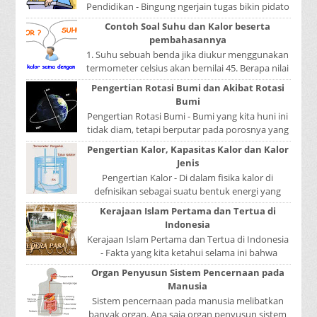
Pendidikan - Bingung ngerjain tugas bikin pidato
sekolah? Atau sedang nyari kumpulan contoh-
Contoh Soal Suhu dan Kalor beserta
contoh ...
pembahasannya
1. Suhu sebuah benda jika diukur menggunakan
termometer celsius akan bernilai 45. Berapa nilai
yang ditunjukkan oleh termometer Reamur, ...
Pengertian Rotasi Bumi dan Akibat Rotasi
Bumi
Pengertian Rotasi Bumi - Bumi yang kita huni ini
tidak diam, tetapi berputar pada porosnya yang
disebut rotasi bumi. Waktu yang diperlukan...
Pengertian Kalor, Kapasitas Kalor dan Kalor
Jenis
Pengertian Kalor - Di dalam fisika kalor di
defnisikan sebagai suatu bentuk energi yang
dapat berpindah atau mengalir dari benda yang
Kerajaan Islam Pertama dan Tertua di
...
Indonesia
Kerajaan Islam Pertama dan Tertua di Indonesia
- Fakta yang kita ketahui selama ini bahwa
kerajaan Samudera Pasai merupakan kerajaan ...
Organ Penyusun Sistem Pencernaan pada
Manusia
Sistem pencernaan pada manusia melibatkan
banyak organ. Apa saja organ penyusun sistem