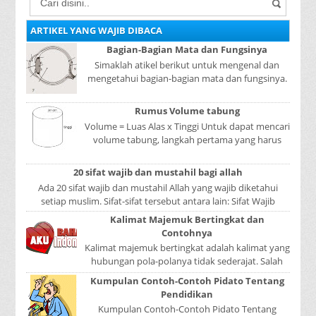
ARTIKEL YANG WAJIB DIBACA
Bagian-Bagian Mata dan Fungsinya
Simaklah atikel berikut untuk mengenal dan
mengetahui bagian-bagian mata dan fungsinya.
Mata adalah bagian yang sangat penting, karena
mer...
Rumus Volume tabung
Volume = Luas Alas x Tinggi Untuk dapat mencari
volume tabung, langkah pertama yang harus
kita lakukan adalah mencari luas lingkaran
tabun...
20 sifat wajib dan mustahil bagi allah
Ada 20 sifat wajib dan mustahil Allah yang wajib diketahui
setiap muslim. Sifat-sifat tersebut antara lain: Sifat Wajib
Tulisan A...
Kalimat Majemuk Bertingkat dan
Contohnya
Kalimat majemuk bertingkat adalah kalimat yang
hubungan pola-polanya tidak sederajat. Salah
satu pola menduduki sebagai induk kalimat, se...
Kumpulan Contoh-Contoh Pidato Tentang
Pendidikan
Kumpulan Contoh-Contoh Pidato Tentang