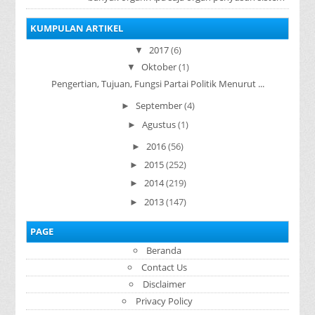
pencernaan pada manusia ? Organ penyusun
sistem p...
KUMPULAN ARTIKEL
2017
(6)
▼
Oktober
(1)
▼
Pengertian, Tujuan, Fungsi Partai Politik Menurut ...
September
(4)
►
Agustus
(1)
►
2016
(56)
►
2015
(252)
►
2014
(219)
►
2013
(147)
►
PAGE
Beranda
Contact Us
Disclaimer
Privacy Policy