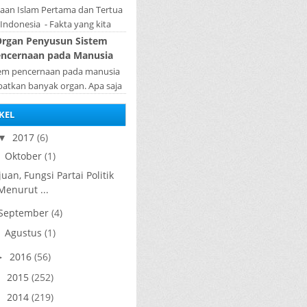
diperlukan...
jaan Islam Pertama dan Tertua
 Indonesia - Fakta yang kita
hui selama ini bahwa kerajaan
rgan Penyusun Sistem
amudera Pasai merupakan
ncernaan pada Manusia
kerajaan ...
tem pencernaan pada manusia
batkan banyak organ. Apa saja
n penyusun sistem pencernaan
KEL
a manusia ? Organ penyusun
sistem p...
2017
(6)
▼
Oktober
(1)
▼
uan, Fungsi Partai Politik
Menurut ...
September
(4)
Agustus
(1)
►
2016
(56)
►
2015
(252)
►
2014
(219)
►