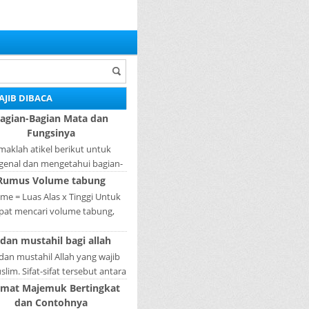
AJIB DIBACA
agian-Bagian Mata dan
Fungsinya
maklah atikel berikut untuk
enal dan mengetahui bagian-
ian mata dan fungsinya. Mata
Rumus Volume tabung
ah bagian yang sangat penting,
me = Luas Alas x Tinggi Untuk
karena mer...
pat mencari volume tabung,
gkah pertama yang harus kita
 dan mustahil bagi allah
akukan adalah mencari luas
lingkaran tabun...
 dan mustahil Allah yang wajib
lim. Sifat-sifat tersebut antara
fat Wajib Tulisan A...
imat Majemuk Bertingkat
dan Contohnya