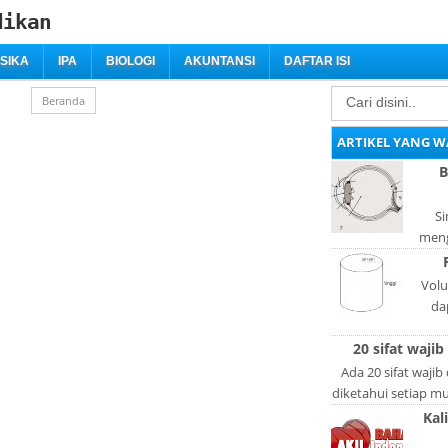
dikan
ISIKA
IPA
BIOLOGI
AKUNTANSI
DAFTAR ISI
Beranda
ARTIKEL YANG W
B
Si
meng
bag
adal
Volu
da
lan
20 sifat wajib
l
Ada 20 sifat wajib
diketahui setiap mus
lain: Si
Kal