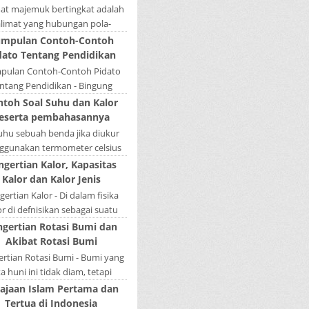
mat majemuk bertingkat adalah
alimat yang hubungan pola-
nya tidak sederajat. Salah satu
mpulan Contoh-Contoh
la menduduki sebagai induk
dato Tentang Pendidikan
kalimat, se...
pulan Contoh-Contoh Pidato
ntang Pendidikan - Bingung
ain tugas bikin pidato sekolah?
ntoh Soal Suhu dan Kalor
tau sedang nyari kumpulan
eserta pembahasannya
contoh-contoh ...
Suhu sebuah benda jika diukur
gunakan termometer celsius
 bernilai 45. Berapa nilai yang
ngertian Kalor, Kapasitas
tunjukkan oleh termometer
Kalor dan Kalor Jenis
Reamur, ...
ertian Kalor - Di dalam fisika
or di defnisikan sebagai suatu
k energi yang dapat berpindah
ngertian Rotasi Bumi dan
u mengalir dari benda yang ...
Akibat Rotasi Bumi
rtian Rotasi Bumi - Bumi yang
ta huni ini tidak diam, tetapi
rputar pada porosnya yang
ajaan Islam Pertama dan
ebut rotasi bumi. Waktu yang
Tertua di Indonesia