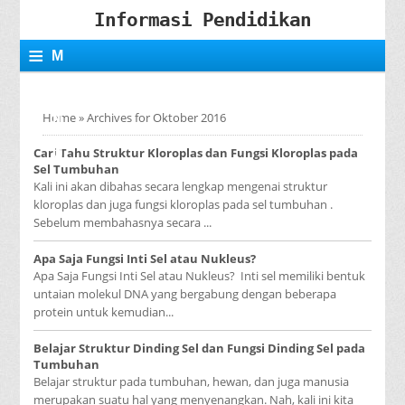
Informasi Pendidikan
≡
M
E
Home
»
Archives for Oktober 2016
N
Cari Tahu Struktur Kloroplas dan Fungsi Kloroplas pada
U
Sel Tumbuhan
Kali ini akan dibahas secara lengkap mengenai struktur
kloroplas dan juga fungsi kloroplas pada sel tumbuhan .
Sebelum membahasnya secara ...
Apa Saja Fungsi Inti Sel atau Nukleus?
Apa Saja Fungsi Inti Sel atau Nukleus? Inti sel memiliki bentuk
untaian molekul DNA yang bergabung dengan beberapa
protein untuk kemudian...
Belajar Struktur Dinding Sel dan Fungsi Dinding Sel pada
Tumbuhan
Belajar struktur pada tumbuhan, hewan, dan juga manusia
merupakan suatu hal yang menyenangkan. Nah, kali ini kita