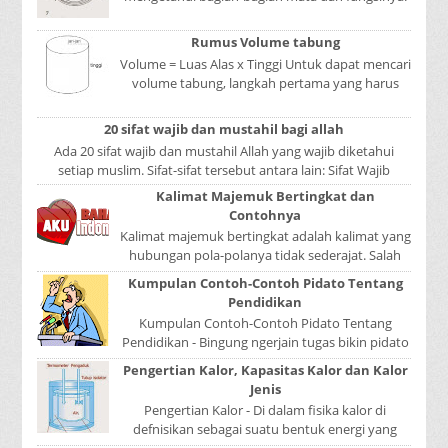
Mata adalah bagian yang sangat penting, karena
mer...
Rumus Volume tabung
Volume = Luas Alas x Tinggi Untuk dapat mencari
volume tabung, langkah pertama yang harus
kita lakukan adalah mencari luas lingkaran
tabun...
20 sifat wajib dan mustahil bagi allah
Ada 20 sifat wajib dan mustahil Allah yang wajib diketahui
setiap muslim. Sifat-sifat tersebut antara lain: Sifat Wajib
Tulisan A...
Kalimat Majemuk Bertingkat dan
Contohnya
Kalimat majemuk bertingkat adalah kalimat yang
hubungan pola-polanya tidak sederajat. Salah
satu pola menduduki sebagai induk kalimat, se...
Kumpulan Contoh-Contoh Pidato Tentang
Pendidikan
Kumpulan Contoh-Contoh Pidato Tentang
Pendidikan - Bingung ngerjain tugas bikin pidato
sekolah? Atau sedang nyari kumpulan contoh-
Pengertian Kalor, Kapasitas Kalor dan Kalor
contoh ...
Jenis
Pengertian Kalor - Di dalam fisika kalor di
defnisikan sebagai suatu bentuk energi yang