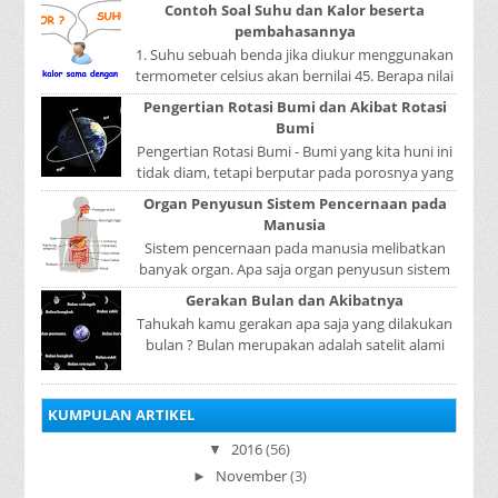
dapat berpindah atau mengalir dari benda yang
Contoh Soal Suhu dan Kalor beserta
...
pembahasannya
1. Suhu sebuah benda jika diukur menggunakan
termometer celsius akan bernilai 45. Berapa nilai
yang ditunjukkan oleh termometer Reamur, ...
Pengertian Rotasi Bumi dan Akibat Rotasi
Bumi
Pengertian Rotasi Bumi - Bumi yang kita huni ini
tidak diam, tetapi berputar pada porosnya yang
disebut rotasi bumi. Waktu yang diperlukan...
Organ Penyusun Sistem Pencernaan pada
Manusia
Sistem pencernaan pada manusia melibatkan
banyak organ. Apa saja organ penyusun sistem
pencernaan pada manusia ? Organ penyusun
Gerakan Bulan dan Akibatnya
sistem p...
Tahukah kamu gerakan apa saja yang dilakukan
bulan ? Bulan merupakan adalah satelit alami
yang dimiliki oleh bumi. bulan tidak
memancarkan ...
KUMPULAN ARTIKEL
2016
(56)
▼
November
(3)
►