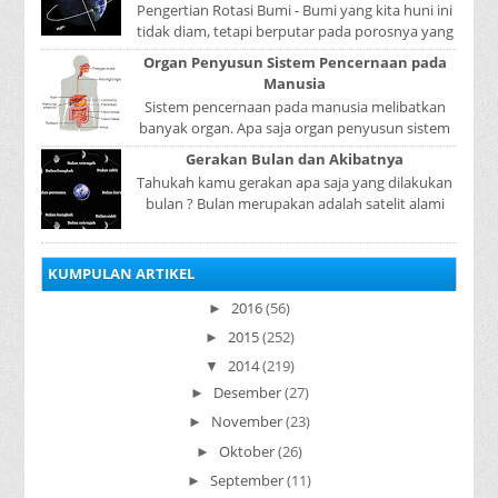
Pengertian Rotasi Bumi - Bumi yang kita huni ini
tidak diam, tetapi berputar pada porosnya yang
disebut rotasi bumi. Waktu yang diperlukan...
Organ Penyusun Sistem Pencernaan pada
Manusia
Sistem pencernaan pada manusia melibatkan
banyak organ. Apa saja organ penyusun sistem
pencernaan pada manusia ? Organ penyusun
Gerakan Bulan dan Akibatnya
sistem p...
Tahukah kamu gerakan apa saja yang dilakukan
bulan ? Bulan merupakan adalah satelit alami
yang dimiliki oleh bumi. bulan tidak
memancarkan ...
KUMPULAN ARTIKEL
2016
(56)
►
2015
(252)
►
2014
(219)
▼
Desember
(27)
►
November
(23)
►
Oktober
(26)
►
September
(11)
►