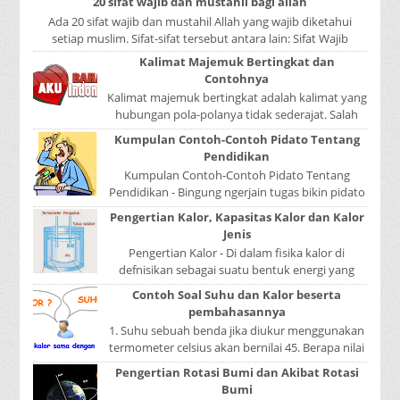
20 sifat wajib dan mustahil bagi allah
Ada 20 sifat wajib dan mustahil Allah yang wajib diketahui
setiap muslim. Sifat-sifat tersebut antara lain: Sifat Wajib
Tulisan A...
Kalimat Majemuk Bertingkat dan
Contohnya
Kalimat majemuk bertingkat adalah kalimat yang
hubungan pola-polanya tidak sederajat. Salah
satu pola menduduki sebagai induk kalimat, se...
Kumpulan Contoh-Contoh Pidato Tentang
Pendidikan
Kumpulan Contoh-Contoh Pidato Tentang
Pendidikan - Bingung ngerjain tugas bikin pidato
sekolah? Atau sedang nyari kumpulan contoh-
Pengertian Kalor, Kapasitas Kalor dan Kalor
contoh ...
Jenis
Pengertian Kalor - Di dalam fisika kalor di
defnisikan sebagai suatu bentuk energi yang
dapat berpindah atau mengalir dari benda yang
Contoh Soal Suhu dan Kalor beserta
...
pembahasannya
1. Suhu sebuah benda jika diukur menggunakan
termometer celsius akan bernilai 45. Berapa nilai
yang ditunjukkan oleh termometer Reamur, ...
Pengertian Rotasi Bumi dan Akibat Rotasi
Bumi