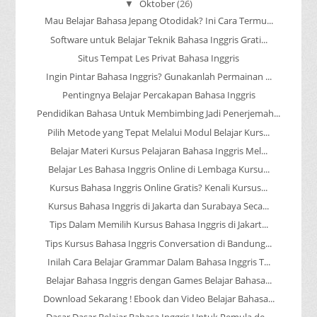
Oktober
(26)
▼
Mau Belajar Bahasa Jepang Otodidak? Ini Cara Termu...
Software untuk Belajar Teknik Bahasa Inggris Grati...
Situs Tempat Les Privat Bahasa Inggris
Ingin Pintar Bahasa Inggris? Gunakanlah Permainan ...
Pentingnya Belajar Percakapan Bahasa Inggris
Pendidikan Bahasa Untuk Membimbing Jadi Penerjemah...
Pilih Metode yang Tepat Melalui Modul Belajar Kurs...
Belajar Materi Kursus Pelajaran Bahasa Inggris Mel...
Belajar Les Bahasa Inggris Online di Lembaga Kursu...
Kursus Bahasa Inggris Online Gratis? Kenali Kursus...
Kursus Bahasa Inggris di Jakarta dan Surabaya Seca...
Tips Dalam Memilih Kursus Bahasa Inggris di Jakart...
Tips Kursus Bahasa Inggris Conversation di Bandung...
Inilah Cara Belajar Grammar Dalam Bahasa Inggris T...
Belajar Bahasa Inggris dengan Games Belajar Bahasa...
Download Sekarang ! Ebook dan Video Belajar Bahasa...