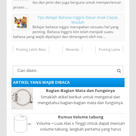
ibu dan janin dan juga berguna untuk memperlancar
proses ...
Tips Belajar Bahasa Inggris Dasar Anak Cepat,
Mudah
Belajar bahasa inggis merupakan sesuatu hal yang
penting. Bahasa Inggris kini telah menjadi suatu
bahasa yang wajib dipelajari dan dimengerti oleh ma ...
Posting Lebih Baru
Beranda
Posting Lama
ARTIKEL YANG WAJIB DIBACA
Bagian-Bagian Mata dan Fungsinya
Simaklah atikel berikut untuk mengenal dan
mengetahui bagian-bagian mata dan fungsinya.
Mata adalah bagian yang sangat penting, karena
mer...
Rumus Volume tabung
Volume = Luas Alas x Tinggi Untuk dapat mencari
volume tabung, langkah pertama yang harus
kita lakukan adalah mencari luas lingkaran