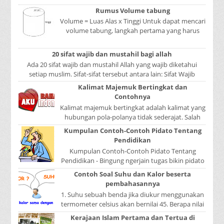
mer...
Rumus Volume tabung
Volume = Luas Alas x Tinggi Untuk dapat mencari
volume tabung, langkah pertama yang harus
kita lakukan adalah mencari luas lingkaran
tabun...
20 sifat wajib dan mustahil bagi allah
Ada 20 sifat wajib dan mustahil Allah yang wajib diketahui
setiap muslim. Sifat-sifat tersebut antara lain: Sifat Wajib
Tulisan A...
Kalimat Majemuk Bertingkat dan
Contohnya
Kalimat majemuk bertingkat adalah kalimat yang
hubungan pola-polanya tidak sederajat. Salah
satu pola menduduki sebagai induk kalimat, se...
Kumpulan Contoh-Contoh Pidato Tentang
Pendidikan
Kumpulan Contoh-Contoh Pidato Tentang
Pendidikan - Bingung ngerjain tugas bikin pidato
sekolah? Atau sedang nyari kumpulan contoh-
Contoh Soal Suhu dan Kalor beserta
contoh ...
pembahasannya
1. Suhu sebuah benda jika diukur menggunakan
termometer celsius akan bernilai 45. Berapa nilai
yang ditunjukkan oleh termometer Reamur, ...
Kerajaan Islam Pertama dan Tertua di