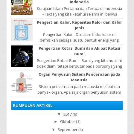
Indonesia
Kerajaan Islam Pertama dan Tertua di Indonesia
- Fakta yang kita ketahui selama ini bahwa
kerajaan Samudera Pasai merupakan kerajaan ...
Pengertian Kalor, Kapasitas Kalor dan Kalor
Jenis
Pengertian Kalor - Di dalam fisika kalor di
defnisikan sebagai suatu bentuk energi yang
dapat berpindah atau mengalir dari benda yang
Pengertian Rotasi Bumi dan Akibat Rotasi
...
Bumi
Pengertian Rotasi Bumi - Bumi yang kita huni ini
tidak diam, tetapi berputar pada porosnya yang
disebut rotasi bumi. Waktu yang diperlukan...
Organ Penyusun Sistem Pencernaan pada
Manusia
Sistem pencernaan pada manusia melibatkan
banyak organ. Apa saja organ penyusun sistem
pencernaan pada manusia ? Organ penyusun
sistem p...
KUMPULAN ARTIKEL
2017
(6)
▼
Oktober
(1)
►
September
(4)
▼