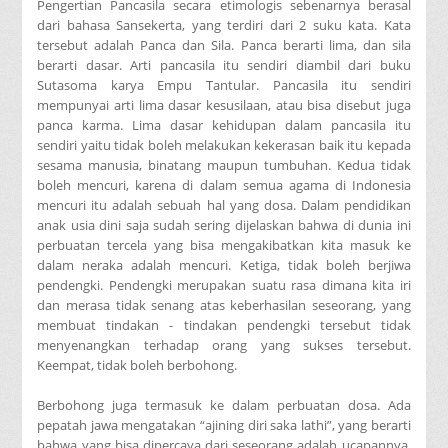
Pengertian Pancasila secara etimologis sebenarnya berasal
dari bahasa Sansekerta, yang terdiri dari 2 suku kata. Kata
tersebut adalah Panca dan Sila. Panca berarti lima, dan sila
berarti dasar. Arti pancasila itu sendiri diambil dari buku
Sutasoma karya Empu Tantular. Pancasila itu sendiri
mempunyai arti lima dasar kesusilaan, atau bisa disebut juga
panca karma. Lima dasar kehidupan dalam pancasila itu
sendiri yaitu tidak boleh melakukan kekerasan baik itu kepada
sesama manusia, binatang maupun tumbuhan. Kedua tidak
boleh mencuri, karena di dalam semua agama di Indonesia
mencuri itu adalah sebuah hal yang dosa. Dalam pendidikan
anak usia dini saja sudah sering dijelaskan bahwa di dunia ini
perbuatan tercela yang bisa mengakibatkan kita masuk ke
dalam neraka adalah mencuri. Ketiga, tidak boleh berjiwa
pendengki. Pendengki merupakan suatu rasa dimana kita iri
dan merasa tidak senang atas keberhasilan seseorang, yang
membuat tindakan - tindakan pendengki tersebut tidak
menyenangkan terhadap orang yang sukses tersebut.
Keempat, tidak boleh berbohong.
Berbohong juga termasuk ke dalam perbuatan dosa. Ada
pepatah jawa mengatakan “ajining diri saka lathi”, yang berarti
bahwa yang bisa dipercaya dari seseorang adalah ucapannya.