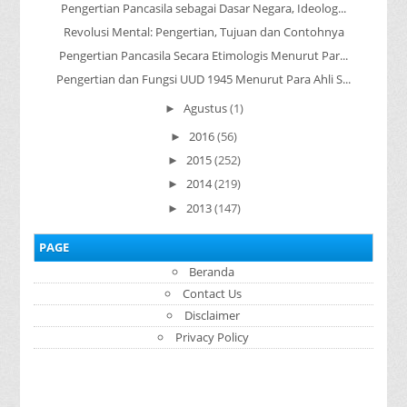
Pengertian Pancasila sebagai Dasar Negara, Ideolog...
Revolusi Mental: Pengertian, Tujuan dan Contohnya
Pengertian Pancasila Secara Etimologis Menurut Par...
Pengertian dan Fungsi UUD 1945 Menurut Para Ahli S...
Agustus
(1)
►
2016
(56)
►
2015
(252)
►
2014
(219)
►
2013
(147)
►
PAGE
Beranda
Contact Us
Disclaimer
Privacy Policy