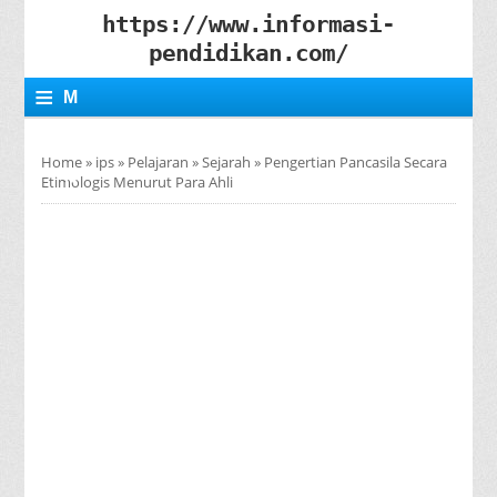
https://www.informasi-
pendidikan.com/
≡
M
E
Home
»
ips
»
Pelajaran
»
Sejarah
»
Pengertian Pancasila Secara
N
Etimologis Menurut Para Ahli
U