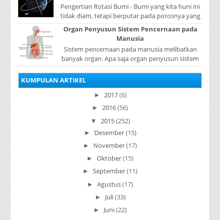
Pengertian Rotasi Bumi - Bumi yang kita huni ini
tidak diam, tetapi berputar pada porosnya yang
disebut rotasi bumi. Waktu yang diperlukan...
Organ Penyusun Sistem Pencernaan pada
Manusia
Sistem pencernaan pada manusia melibatkan
banyak organ. Apa saja organ penyusun sistem
pencernaan pada manusia ? Organ penyusun
sistem p...
KUMPULAN ARTIKEL
2017
(6)
►
2016
(56)
►
2015
(252)
▼
Desember
(15)
►
November
(17)
►
Oktober
(15)
►
September
(11)
►
Agustus
(17)
►
Juli
(33)
►
Juni
(22)
►