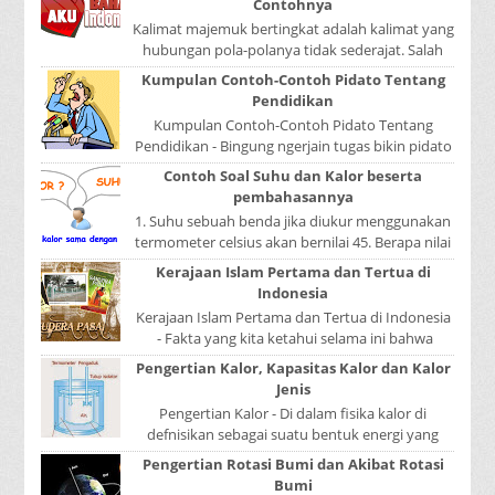
Contohnya
Kalimat majemuk bertingkat adalah kalimat yang
hubungan pola-polanya tidak sederajat. Salah
satu pola menduduki sebagai induk kalimat, se...
Kumpulan Contoh-Contoh Pidato Tentang
Pendidikan
Kumpulan Contoh-Contoh Pidato Tentang
Pendidikan - Bingung ngerjain tugas bikin pidato
sekolah? Atau sedang nyari kumpulan contoh-
Contoh Soal Suhu dan Kalor beserta
contoh ...
pembahasannya
1. Suhu sebuah benda jika diukur menggunakan
termometer celsius akan bernilai 45. Berapa nilai
yang ditunjukkan oleh termometer Reamur, ...
Kerajaan Islam Pertama dan Tertua di
Indonesia
Kerajaan Islam Pertama dan Tertua di Indonesia
- Fakta yang kita ketahui selama ini bahwa
kerajaan Samudera Pasai merupakan kerajaan ...
Pengertian Kalor, Kapasitas Kalor dan Kalor
Jenis
Pengertian Kalor - Di dalam fisika kalor di
defnisikan sebagai suatu bentuk energi yang
dapat berpindah atau mengalir dari benda yang
Pengertian Rotasi Bumi dan Akibat Rotasi
...
Bumi