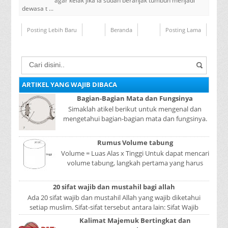
agar kelak jika ia sudah beranjak tumbuh menjadi
dewasa t ...
Posting Lebih Baru
Beranda
Posting Lama
ARTIKEL YANG WAJIB DIBACA
Bagian-Bagian Mata dan Fungsinya
Simaklah atikel berikut untuk mengenal dan
mengetahui bagian-bagian mata dan fungsinya.
Mata adalah bagian yang sangat penting, karena
mer...
Rumus Volume tabung
Volume = Luas Alas x Tinggi Untuk dapat mencari
volume tabung, langkah pertama yang harus
kita lakukan adalah mencari luas lingkaran
tabun...
20 sifat wajib dan mustahil bagi allah
Ada 20 sifat wajib dan mustahil Allah yang wajib diketahui
setiap muslim. Sifat-sifat tersebut antara lain: Sifat Wajib
Tulisan A...
Kalimat Majemuk Bertingkat dan