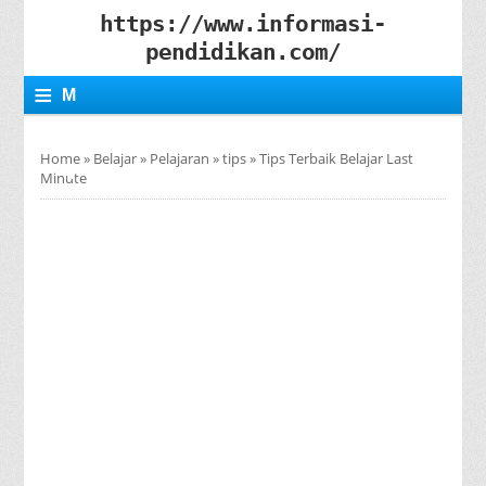
https://www.informasi-
pendidikan.com/
≡
M
E
Home
»
Belajar
»
Pelajaran
»
tips
»
Tips Terbaik Belajar Last
N
Minute
U