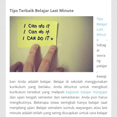
Tips Terbaik Belajar Last Minute
Tips
Belajar
Last
Minut
e
-
Sebag
ai
seora
ng
pelajar
,
kewaji
ban Anda adalah belajar. Belajar di sekolah menggunakan
kurikulum yang berlaku. Anda dituntut untuk mengikuti
kurikulum tersebut yang meliputi
kegiatan belajar mengajar
dan ujian tengah semester dan semesteran. Anda pun harus
mengikutinya. Beberapa siswa seringkali hanya belajar saat
menjelang ujian. Belajar semalam suntuk, wayangan, atau last
minute adalah istilah yang sering diucapkan untuk cara belajar