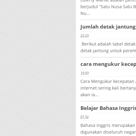
berjudul “Satu Nusa Satu B
Nu...
Jumlah detak jantun
23.23
Berikut adalah tabel detak 
detak jantung untuk perem
cara mengukur kecepa
19.43
Cara Mengukur kecepatan 
internet sering kali berta
akan ia...
Belajar Bahasa Ingg
07.32
Bahasa inggris merupakan 
digunakan diseluruh negar