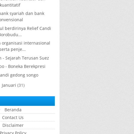
kuantitatif
ank syariah dan bank
onvensional
ul berdirinya Relief Candi
Borobudu...
rganisasi internasional
serta penje...
h - Sejarah Terusan Suez
bo - Boneka Berekpresi
candi gedong songo
Januari
(31)
►
Beranda
Contact Us
Disclaimer
Privacy Policy