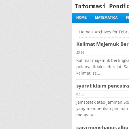
Informasi Pendi
HOME
MATEMATIKA
F
Home
»
Archives for Febr
Kalimat Majemuk Ber
23.26
Kalimat majemuk bertingka
polanya tidak sederajat. S
kalimat, se...
syarat klaim pencair
07.55
Jamsostek atau Jaminan So
yang memberikan jaminan 
mengata...
cara menghapus albu