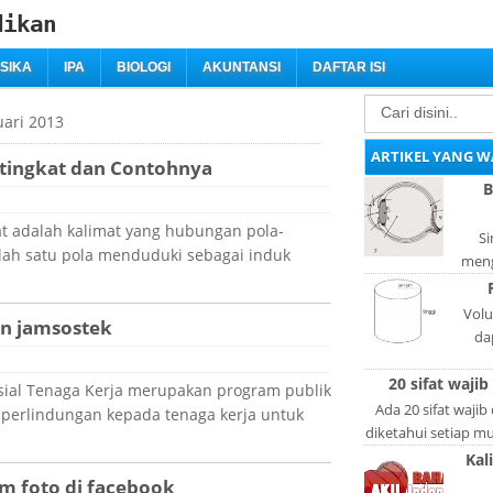
dikan
ISIKA
IPA
BIOLOGI
AKUNTANSI
DAFTAR ISI
uari 2013
ARTIKEL YANG W
tingkat dan Contohnya
B
t adalah kalimat yang hubungan pola-
Si
alah satu pola menduduki sebagai induk
meng
bag
adal
Volu
an jamsostek
da
lan
20 sifat wajib
l
sial Tenaga Kerja merupakan program publik
Ada 20 sifat wajib
perlindungan kepada tenaga kerja untuk
diketahui setiap mus
lain: Si
Kal
m foto di facebook