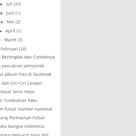
Juli
(33)
►
Juni
(1)
►
Mei
(2)
►
April
(1)
►
Maret
(3)
►
Februari
(28)
 Bertingkat dan Contohnya
m pencairan jamsostek
s album foto di facebook
 dan Ciri-Ciri Cerpen
 dasar tenis meja
kasi Tumbuhan Paku
n futsal standar nasional
ang Permainan Futsal
satu bangsa indonesia
egara menurut para ahli