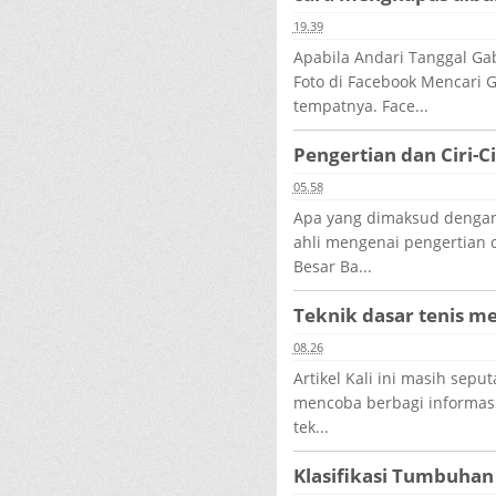
19.39
Apabila Andari Tanggal G
Foto di Facebook Mencari G
tempatnya. Face...
Pengertian dan Ciri-C
05.58
Apa yang dimaksud dengan
ahli mengenai pengertian 
Besar Ba...
Teknik dasar tenis me
08.26
Artikel Kali ini masih seput
mencoba berbagi informasi
tek...
Klasifikasi Tumbuhan