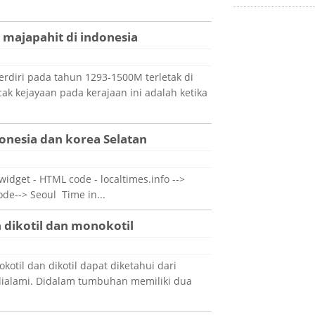
 majapahit di indonesia
rdiri pada tahun 1293-1500M terletak di
cak kejayaan pada kerajaan ini adalah ketika
nesia dan korea Selatan
 widget - HTML code - localtimes.info -->
ode--> Seoul Time in...
dikotil dan monokotil
til dan dikotil dapat diketahui dari
 dialami. Didalam tumbuhan memiliki dua