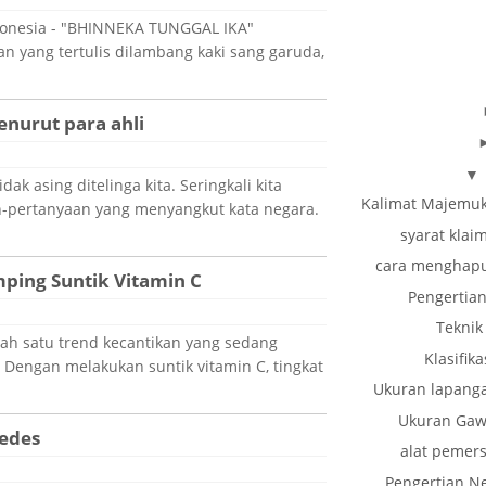
donesia - "BHINNEKA TUNGGAL IKA"
 yang tertulis dilambang kaki sang garuda,
nurut para ahli
▼
idak asing ditelinga kita. Seringkali kita
Kalimat Majemuk
-pertanyaan yang menyangkut kata negara.
syarat klai
cara menghapu
ping Suntik Vitamin C
Pengertian
Teknik
lah satu trend kecantikan yang sedang
Klasifi
 Dengan melakukan suntik vitamin C, tingkat
Ukuran lapanga
Ukuran Gaw
edes
alat pemer
Pengertian N