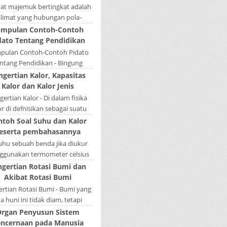
mat majemuk bertingkat adalah
alimat yang hubungan pola-
nya tidak sederajat. Salah satu
mpulan Contoh-Contoh
la menduduki sebagai induk
dato Tentang Pendidikan
kalimat, se...
pulan Contoh-Contoh Pidato
ntang Pendidikan - Bingung
ain tugas bikin pidato sekolah?
ngertian Kalor, Kapasitas
tau sedang nyari kumpulan
Kalor dan Kalor Jenis
contoh-contoh ...
ertian Kalor - Di dalam fisika
or di defnisikan sebagai suatu
k energi yang dapat berpindah
ntoh Soal Suhu dan Kalor
u mengalir dari benda yang ...
eserta pembahasannya
Suhu sebuah benda jika diukur
gunakan termometer celsius
 bernilai 45. Berapa nilai yang
ngertian Rotasi Bumi dan
tunjukkan oleh termometer
Akibat Rotasi Bumi
Reamur, ...
rtian Rotasi Bumi - Bumi yang
ta huni ini tidak diam, tetapi
rputar pada porosnya yang
rgan Penyusun Sistem
ebut rotasi bumi. Waktu yang
ncernaan pada Manusia