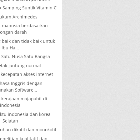
k Samping Suntik Vitamin C
Hukum Archimedes
at manusia berdasarkan
longan darah
g baik dan tidak baik untuk
Ibu Ha...
u Satu Nusa Satu Bangsa
etak jantung normal
kecepatan akses internet
ahasa Inggris dengan
akan Software...
 kerajaan majapahit di
indonesia
tu indonesia dan korea
Selatan
han dikotil dan monokotil
nelitian kualitatif dan