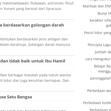
matematikawan, fisikawan, astronom, filsuf,
Manfaat dan Efe
n Yunani yang berasal dari Syracusa
Bunyi 
karakter sif
ia berdasarkan golongan darah
go
Posisi tidur yan
tentukan berdasarkan jenis antigen dan
 dalam darahnya. Golongan darah manusia
Pencipta Lag
Jumlah d
cara mengukur 
k dan tidak baik untuk Ibu Hamil
Belajar B
menggun
kan berbagai masalah pada tubuh wanita
peninggalan
it tidur dan juga kesulitan bernapas. Dan
Perbedaan wak
usa Satu Bangsa
Perbedaan tumbu
Perbedaan pe
ipta salah lagu Nasional Indonesia yang