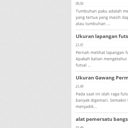
06.56
Tumbuhan paku adalah me
yang tertua yang masih da
atau tumbuhan ...
Ukuran lapangan futs
21.41
Pernah melihat lapangan f
Apakah kalian mengetahui 
futsal ...
Ukuran Gawang Perma
21.40
Pada saat ini olah raga fu
banyak digemari. Semakin b
menjadik...
alat pemersatu bangs
03.49