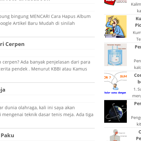
Kali
k
abung bingung MENCARI Cara Hapus Album
pola
Ku
oogle Artikel Baru Mudah di sinilah
po
Pi
Kum
Te
iri Cerpen
ngerj
Pe
A
Peng
 cerpen? Ada banyak penjelasan dari para
kal
cerita pendek . Menurut KBBI atau Kamus
bentu
Co
ata
b
ja
1. 
meng
akan
Pe
ar dunia olahraga, kali ini saya akan
di
 mengenai teknik dasar tenis meja. Ada tiga
Penge
ki
be
O
 Paku
dis
Pe