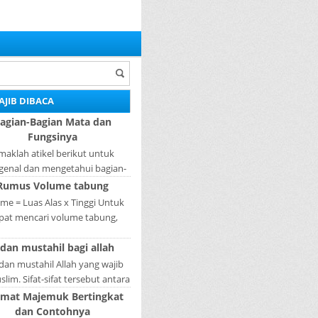
AJIB DIBACA
agian-Bagian Mata dan
Fungsinya
maklah atikel berikut untuk
enal dan mengetahui bagian-
ian mata dan fungsinya. Mata
Rumus Volume tabung
ah bagian yang sangat penting,
me = Luas Alas x Tinggi Untuk
karena mer...
pat mencari volume tabung,
gkah pertama yang harus kita
 dan mustahil bagi allah
akukan adalah mencari luas
lingkaran tabun...
 dan mustahil Allah yang wajib
lim. Sifat-sifat tersebut antara
fat Wajib Tulisan A...
imat Majemuk Bertingkat
dan Contohnya