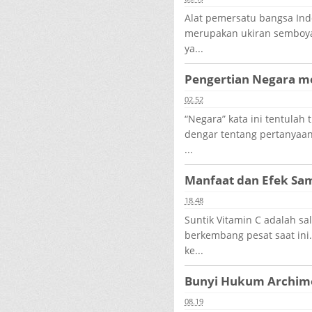
Alat pemersatu bangsa In
merupakan ukiran semboyan
ya...
Pengertian Negara me
02.52
“Negara” kata ini tentulah t
dengar tentang pertanyaan
...
Manfaat dan Efek Sam
18.48
Suntik Vitamin C adalah sa
berkembang pesat saat ini.
ke...
Bunyi Hukum Archim
08.19