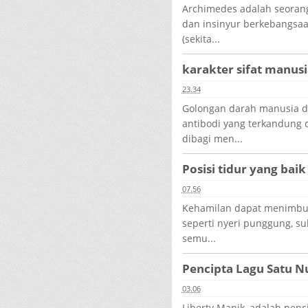
Archimedes adalah seorang 
dan insinyur berkebangsaa
(sekita...
karakter sifat manus
23.34
Golongan darah manusia di
antibodi yang terkandung
dibagi men...
Posisi tidur yang bai
07.56
Kehamilan dapat menimbul
seperti nyeri punggung, sul
semu...
Pencipta Lagu Satu N
03.06
Liberty Manik, adalah penc