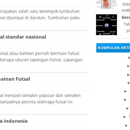
Sis
meli
rupakan salah satu kelompok tumbuhan
orga
Ger
pat dijumpai di daratan. Tumbuhan paku
pad
Tah
y
al standar nasional
merup
di
KUMPULAN ARTI
utsal atau bahkan pernah bermain futsal.
berapa ukuran lapangan Futsal. Lapangan
inan Futsal
►
tsal menjadi semakin popular dan semakin
►
anyaknya pecinta olahraga futsal ini
►
a indonesia