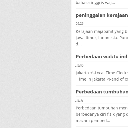
bahasa inggris waj...
peninggalan kerajaan
05.28
Kerajaan majapahit yang be
jawa timur, Indonesia. Pun
d...
Perbedaan waktu indo
07.43
Jakarta <!-Local Time Clock
Time in Jakarta <!-end of c
Perbedaan tumbuhan 
07.37
Perbedaan tumbuhan monoko
berbedanya ciri fisik yang
macam pembed...