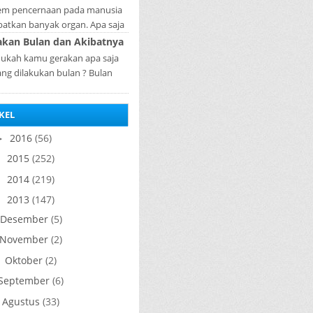
diperlukan...
tem pencernaan pada manusia
batkan banyak organ. Apa saja
n penyusun sistem pencernaan
akan Bulan dan Akibatnya
a manusia ? Organ penyusun
ukah kamu gerakan apa saja
sistem p...
ang dilakukan bulan ? Bulan
akan adalah satelit alami yang
miliki oleh bumi. bulan tidak
KEL
memancarkan ...
2016
(56)
►
2015
(252)
►
2014
(219)
►
2013
(147)
▼
Desember
(5)
November
(2)
Oktober
(2)
►
September
(6)
Agustus
(33)
►