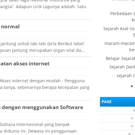
angsa”. Adapun Lirik Lagunya adalah: Satu
Perbedaan b
k
g normal
Sejarah Asal Us
macam-macam o
jantung untuk laki-laki /pria Berikut tabel
be
puan Jantung merupakan organ vital da...
Belajar Sejara
tan akses internet
Sejarah Dan
sejarah 
Akses Internet dengan mudah - Pengguna
nya-tanya, sebenarnya berapa kecepatan yang
PAGE
ris dengan menggunakan Software
bahasa internasional yang banyak
a didunia ini. Dewasa ini penggunaan