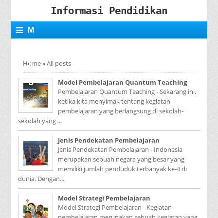
Informasi Pendidikan
≡
M
E
Home
»
All posts
N
Model Pembelajaran Quantum Teaching
U
Pembelajaran Quantum Teaching - Sekarang ini,
ketika kita menyimak tentang kegiatan
pembelajaran yang berlangsung di sekolah-
sekolah yang ...
Jenis Pendekatan Pembelajaran
Jenis Pendekatan Pembelajaran - Indonesia
merupakan sebuah negara yang besar yang
memiliki jumlah penduduk terbanyak ke-4 di
dunia. Dengan...
Model Strategi Pembelajaran
Model Strategi Pembelajaran - Kegiatan
pembelajaran merupakan sebuah kegiatan yang