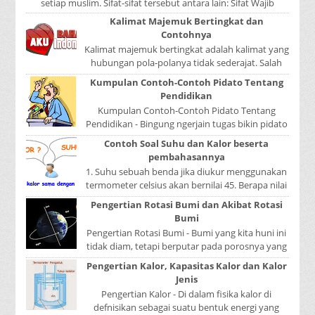
setiap muslim. Sifat-sifat tersebut antara lain: Sifat Wajib
Tulisan A...
Kalimat Majemuk Bertingkat dan
Contohnya
Kalimat majemuk bertingkat adalah kalimat yang
hubungan pola-polanya tidak sederajat. Salah
satu pola menduduki sebagai induk kalimat, se...
Kumpulan Contoh-Contoh Pidato Tentang
Pendidikan
Kumpulan Contoh-Contoh Pidato Tentang
Pendidikan - Bingung ngerjain tugas bikin pidato
sekolah? Atau sedang nyari kumpulan contoh-
Contoh Soal Suhu dan Kalor beserta
contoh ...
pembahasannya
1. Suhu sebuah benda jika diukur menggunakan
termometer celsius akan bernilai 45. Berapa nilai
yang ditunjukkan oleh termometer Reamur, ...
Pengertian Rotasi Bumi dan Akibat Rotasi
Bumi
Pengertian Rotasi Bumi - Bumi yang kita huni ini
tidak diam, tetapi berputar pada porosnya yang
disebut rotasi bumi. Waktu yang diperlukan...
Pengertian Kalor, Kapasitas Kalor dan Kalor
Jenis
Pengertian Kalor - Di dalam fisika kalor di
defnisikan sebagai suatu bentuk energi yang