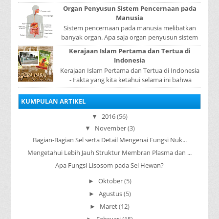
dapat berpindah atau mengalir dari benda yang
Organ Penyusun Sistem Pencernaan pada
...
Manusia
Sistem pencernaan pada manusia melibatkan
banyak organ. Apa saja organ penyusun sistem
pencernaan pada manusia ? Organ penyusun
Kerajaan Islam Pertama dan Tertua di
sistem p...
Indonesia
Kerajaan Islam Pertama dan Tertua di Indonesia
- Fakta yang kita ketahui selama ini bahwa
kerajaan Samudera Pasai merupakan kerajaan ...
KUMPULAN ARTIKEL
2016
(56)
▼
November
(3)
▼
Bagian-Bagian Sel serta Detail Mengenai Fungsi Nuk...
Mengetahui Lebih Jauh Struktur Membran Plasma dan ...
Apa Fungsi Lisosom pada Sel Hewan?
Oktober
(5)
►
Agustus
(5)
►
Maret
(12)
►